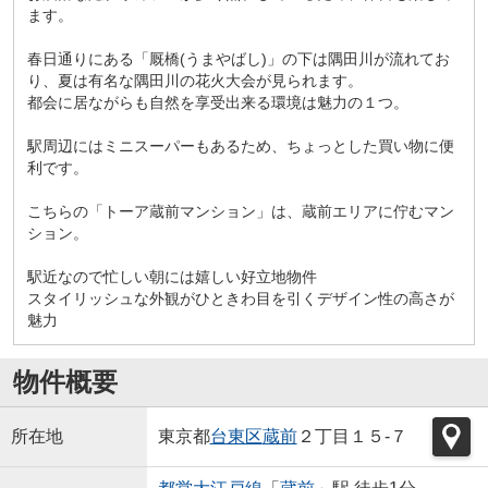
ます。
春日通りにある「厩橋(うまやばし)」の下は隅田川が流れてお
り、夏は有名な隅田川の花火大会が見られます。
都会に居ながらも自然を享受出来る環境は魅力の１つ。
駅周辺にはミニスーパーもあるため、ちょっとした買い物に便
利です。
こちらの「トーア蔵前マンション」は、蔵前エリアに佇むマン
ション。
駅近なので忙しい朝には嬉しい好立地物件
スタイリッシュな外観がひときわ目を引くデザイン性の高さが
魅力
物件概要
所在地
東京都
台東区
蔵前
２丁目１５-７