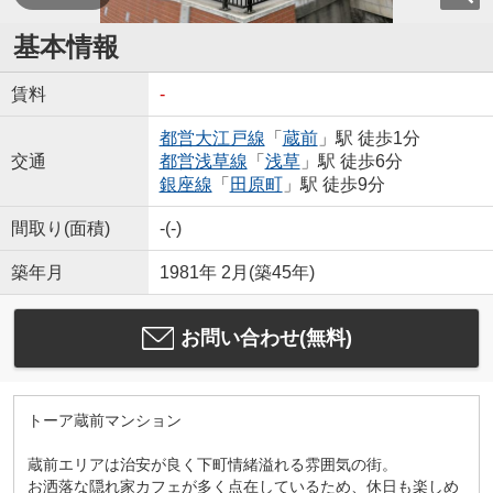
基本情報
賃料
-
都営大江戸線
「
蔵前
」駅 徒歩1分
交通
都営浅草線
「
浅草
」駅 徒歩6分
銀座線
「
田原町
」駅 徒歩9分
間取り(面積)
-(-)
築年月
1981年 2月(築45年)
お問い合わせ(無料)
トーア蔵前マンション
蔵前エリアは治安が良く下町情緒溢れる雰囲気の街。
お洒落な隠れ家カフェが多く点在しているため、休日も楽しめ