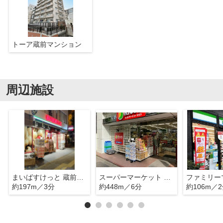
トーア蔵前マンション
周辺施設
まいばすけっと 蔵前駅北店
スーパーマーケット リコス 蔵前2丁目店
約197m／3分
約448m／6分
約106m／