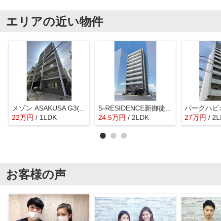
エリアの近い物件
メゾン ASAKUSA G3(メゾン浅草G3)
S-RESIDENCE新御徒町chiaro(エスレジデンス新御徒町キアロ)
22
万
円
/ 1LDK
24.5
万
円
/ 2LDK
27
万
円
/ 2
お客様の声