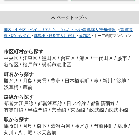
ページトップへ
港区・中央区・ベイエリアなら、みんなのへや/賃貸/購入/売却/管理
>
(賃貸)路
線・駅から探す
>
都営地下鉄都営大江戸線
>
蔵前駅
>
トーア蔵前マンション
市区町村から探す
中央区
/
江東区
/
墨田区
/
台東区
/
港区
/
千代田区
/
蕨市
/
新宿区
/
松戸市
/
横浜市港北区
町名から探す
勝どき
/
月島
/
東雲
/
豊洲
/
日本橋浜町
/
湊
/
新川
/
築地
/
浅草橋
/
蔵前
路線から探す
都営大江戸線
/
都営浅草線
/
日比谷線
/
都営新宿線
/
有楽町線
/
半蔵門線
/
京葉線
/
東西線
/
総武線
/
総武本線
駅から探す
馬喰町
/
月島
/
森下
/
清澄白河
/
勝どき
/
門前仲町
/
築地
/
菊川
/
八丁堀
/
水天宮前