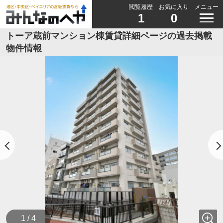
閲覧履歴
お気に入り
メニュー
1
0
トーア蔵前マンション棟賃貸詳細ページの過去掲載
物件情報
1 / 4