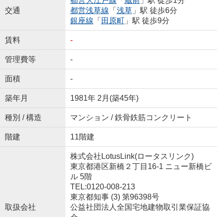
都営大江戸線
「
蔵前
」駅 徒歩1分
交通
都営浅草線
「
浅草
」駅 徒歩6分
銀座線
「
田原町
」駅 徒歩9分
賃料
-
管理費等
-
面積
-
築年月
1981年 2月(築45年)
種別 / 構造
マンション / 鉄骨鉄筋コンクリート
階建
11階建
株式会社LotusLink(ロータスリンク)
東京都港区新橋２丁目16-1 ニュー新橋ビ
ル 5階
TEL:0120-008-213
東京都知事 (3) 第96398号
取扱会社
公益社団法人全国宅地建物取引業保証協