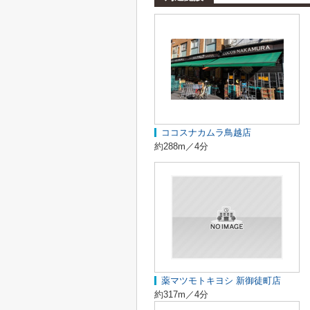
ココスナカムラ鳥越店
約288m／4分
薬マツモトキヨシ 新御徒町店
約317m／4分