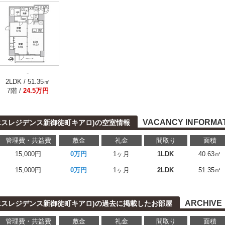
-
2LDK / 51.35㎡
7階 /
24.5万円
VACANCY INFORMA
aro(エスレジデンス新御徒町キアロ)の空室情報
管理費・共益費
敷金
礼金
間取り
面積
15,000円
0万円
1ヶ月
1LDK
40.63㎡
15,000円
0万円
1ヶ月
2LDK
51.35㎡
ARCHIVE
aro(エスレジデンス新御徒町キアロ)の過去に掲載したお部屋
管理費・共益費
敷金
礼金
間取り
面積