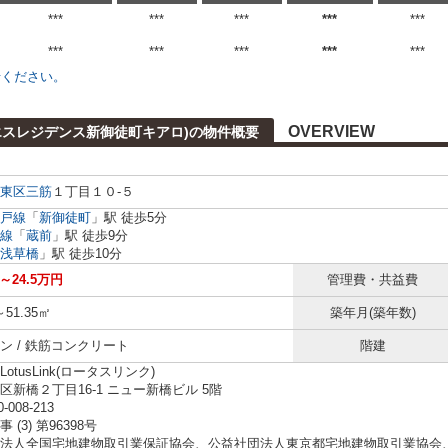
***
***
***
***
***
***
***
***
***
***
せください。
OVERVIEW
aro(エスレジデンス新御徒町キアロ)の物件概要
東区
三筋
１丁目１０-５
戸線
「
新御徒町
」駅 徒歩5分
線
「
蔵前
」駅 徒歩9分
浅草橋
」駅 徒歩10分
円～24.5万円
管理費・共益費
～51.35㎡
築年月(築年数)
ン / 鉄筋コンクリート
階建
otusLink(ロータスリンク)
区新橋２丁目16-1 ニュー新橋ビル 5階
0-008-213
 (3) 第96398号
法人全国宅地建物取引業保証協会、公益社団法人東京都宅地建物取引業協会