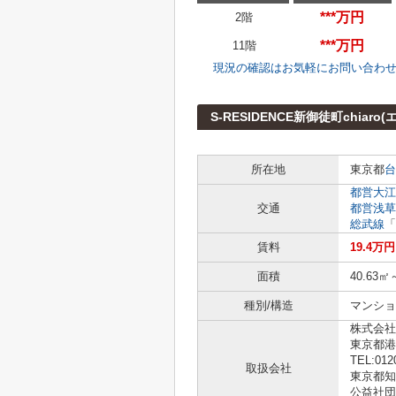
***万円
2階
***万円
11階
現況の確認はお気軽にお問い合わ
S-RESIDENCE新御徒町chi
所在地
東京都
台
都営大江
交通
都営浅草
総武線
「
賃料
19.4万
面積
40.63㎡
種別/構造
マンショ
株式会社L
東京都港
TEL:012
取扱会社
東京都知事
公益社団