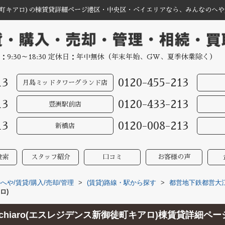
ス新御徒町キアロ)の棟賃貸詳細ページ港区・中央区・ベイエリアなら、みんなのへや
：9:30～18:30 定休日：年中無休（年末年始、GW、夏季休業除く）
13
0120-455-213
月島ミッドタワーグランド店
13
0120-433-213
豊洲駅前店
13
0120-008-213
新橋店
検索
スタッフ紹介
口コミ
お客様の声
や/賃貸/購入/売却/管理
>
(賃貸)路線・駅から探す
>
都営地下鉄都営大
ロ)
徒町chiaro(エスレジデンス新御徒町キアロ)棟賃貸詳細ペー