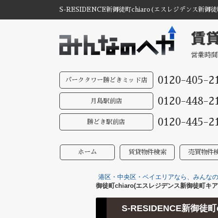
S-RESIDENCE新御徒町chiaro(エスレジデン
営業時間
0120-405-2
パークタワー勝どきミッド店
0120-448-2
月島駅前店
0120-445-2
勝どき駅前店
ホーム
賃貸物件検索
売買物件
港区・中央区・ベイエリアなら、みんなのへ
御徒町chiaro(エスレジデンス新御徒町キア
S-RESIDENCE新御