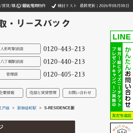
/賃貸/購入/売却/管理
最近見た物件
検討リスト
最終更新：2026年08月08日
0120-443-213
人形町駅前店
0120-440-213
八丁堀駅前店
0120-405-213
管理部
企業情報
売却と賃貸管理
お問い合わせ
江戸線
>
新御徒町駅
>
S-RESIDENCE新
ジ