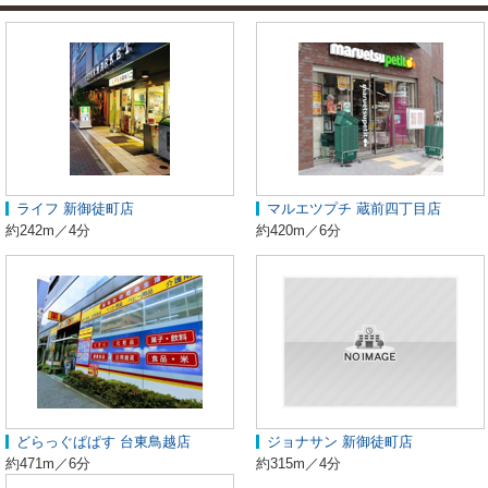
ライフ 新御徒町店
マルエツプチ 蔵前四丁目店
約242m／4分
約420m／6分
どらっぐぱぱす 台東鳥越店
ジョナサン 新御徒町店
約471m／6分
約315m／4分