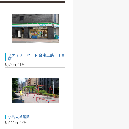
ファミリーマート 台東三筋一丁目
店
約74m／1分
小島児童遊園
約111m／2分