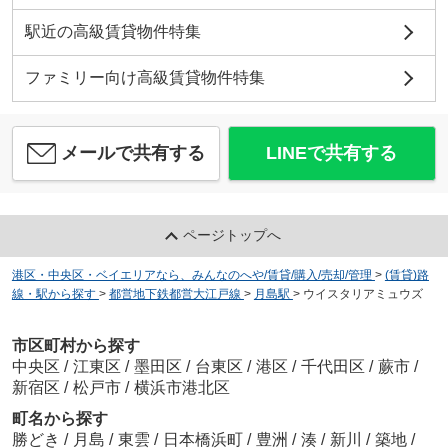
駅近の高級賃貸物件特集
ファミリー向け高級賃貸物件特集
メールで共有する
LINEで共有する
ページトップへ
港区・中央区・ベイエリアなら、みんなのへや/賃貸/購入/売却/管理
>
(賃貸)路
線・駅から探す
>
都営地下鉄都営大江戸線
>
月島駅
>
ウイスタリアミュウズ
市区町村から探す
中央区
/
江東区
/
墨田区
/
台東区
/
港区
/
千代田区
/
蕨市
/
新宿区
/
松戸市
/
横浜市港北区
町名から探す
勝どき
/
月島
/
東雲
/
日本橋浜町
/
豊洲
/
湊
/
新川
/
築地
/