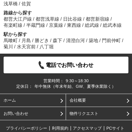
浅草橋
/
佐賀
路線から探す
都営大江戸線
/
都営浅草線
/
日比谷線
/
都営新宿線
/
有楽町線
/
半蔵門線
/
京葉線
/
東西線
/
総武線
/
総武本線
駅から探す
馬喰町
/
月島
/
勝どき
/
森下
/
清澄白河
/
築地
/
門前仲町
/
菊川
/
水天宮前
/
八丁堀
電話でお問い合わせ
営業時間：
9:30～18:30
定休日：
年中無休（年末年始、GW、夏季休業除く）
ホーム
会社概要
お問い合わせ
物件リクエスト
プライバシーポリシー
利用規約
アクセスマップ
PCサイト