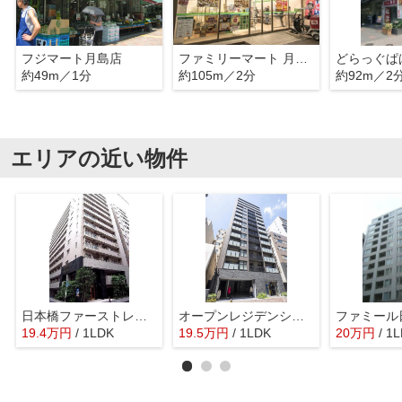
フジマート月島店
ファミリーマート 月島二丁目店
約49m／1分
約105m／2分
約92m／2
エリアの近い物件
日本橋ファーストレジデンス
オープンレジデンシア日本橋横山町
19.4
万
円
/ 1LDK
19.5
万
円
/ 1LDK
20
万
円
/ 1