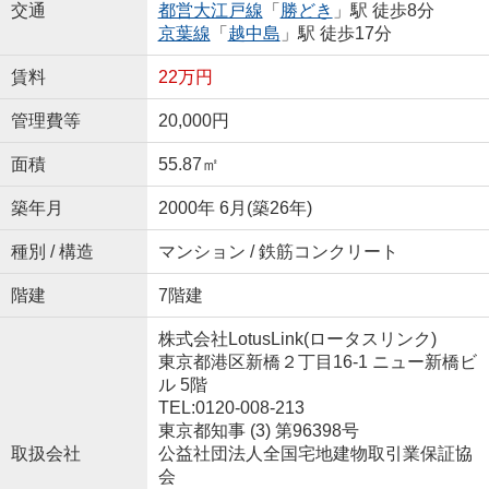
交通
都営大江戸線
「
勝どき
」駅 徒歩8分
京葉線
「
越中島
」駅 徒歩17分
賃料
22万円
管理費等
20,000円
面積
55.87㎡
築年月
2000年 6月(築26年)
種別 / 構造
マンション / 鉄筋コンクリート
階建
7階建
株式会社LotusLink(ロータスリンク)
東京都港区新橋２丁目16-1 ニュー新橋ビ
ル 5階
TEL:0120-008-213
東京都知事 (3) 第96398号
取扱会社
公益社団法人全国宅地建物取引業保証協
会