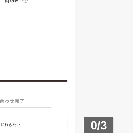
約326m／5分
0
/
3
社に行きたい