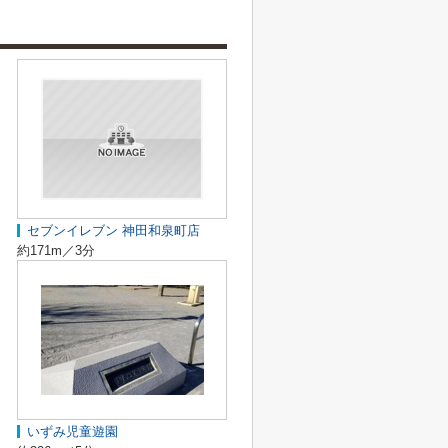
セブンイレブン 神田和泉町店
約171m／3分
いずみ児童遊園