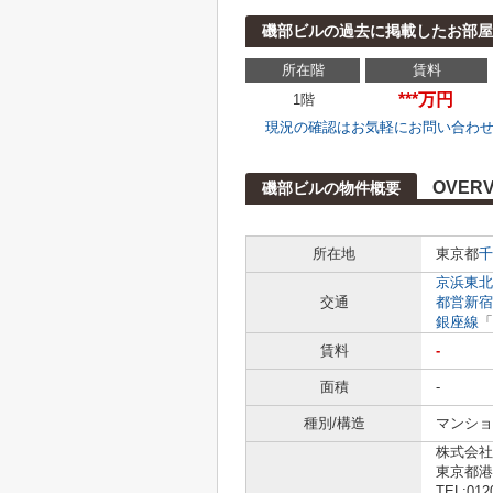
磯部ビルの過去に掲載したお部屋
所在階
賃料
***万円
1階
現況の確認はお気軽にお問い合わ
OVERV
磯部ビルの物件概要
所在地
東京都
千
京浜東北
交通
都営新宿
銀座線
「
賃料
-
面積
-
種別/構造
マンショ
株式会社L
東京都港
TEL:012