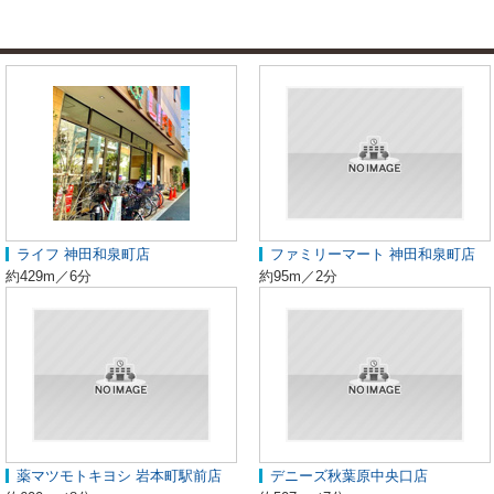
ライフ 神田和泉町店
ファミリーマート 神田和泉町店
約429m／6分
約95m／2分
薬マツモトキヨシ 岩本町駅前店
デニーズ秋葉原中央口店