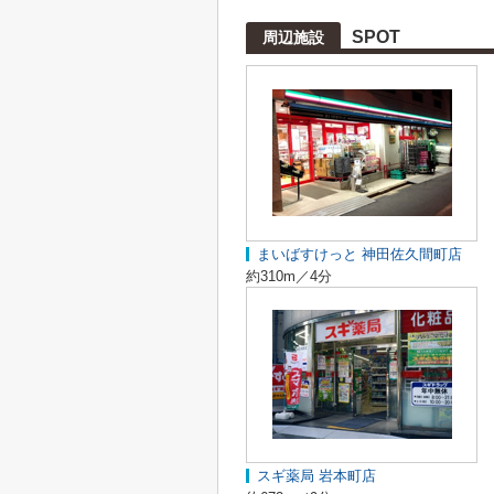
SPOT
周辺施設
まいばすけっと 神田佐久間町店
約310m／4分
スギ薬局 岩本町店