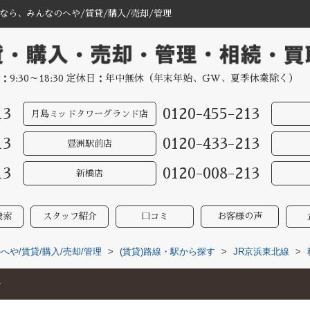
ら、みんなのへや/賃貸/購入/売却/管理
：9:30～18:30 定休日：年中無休（年末年始、GW、夏季休業除く）
13
0120-455-213
月島ミッドタワーグランド店
13
0120-433-213
豊洲駅前店
13
0120-008-213
新橋店
検索
スタッフ紹介
口コミ
お客様の声
や/賃貸/購入/売却/管理
>
(賃貸)路線・駅から探す
>
JR京浜東北線
>