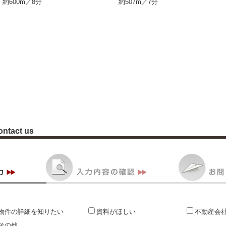
約600m／8分
約507m／7分
ontact us
物件の詳細を知りたい
資料がほしい
不動産会
その他