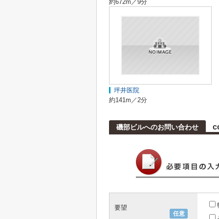
約672m／9分
坪井医院
約141m／2分
c
磯部ビルへのお問い合わせ
要望
任意