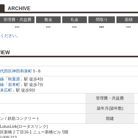
ARCHIVE
管理費・共益費
敷金
礼金
間取り
面積
***
***
***
***
***
せください。
IEW
代田区
神田和泉町
５-８
線
「
秋葉原
」駅 徒歩4分
線
「
岩本町
」駅 徒歩7分
末広町
」駅 徒歩9分
管理費・共益費
築年月(築年数)
ン / 鉄筋コンクリート
階建
otusLink(ロータスリンク)
区新橋２丁目16-1 ニュー新橋ビル 5階
0-008-213