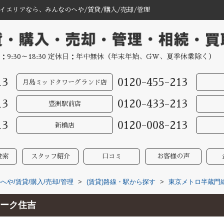
エリアなら、みんなのへや/賃貸/購入/売却/管理
：9:30～18:30 定休日：年中無休（年末年始、GW、夏季休業除く）
13
0120-455-213
月島ミッドタワーグランド店
13
0120-433-213
豊洲駅前店
13
0120-008-213
新橋店
検索
スタッフ紹介
口コミ
お客様の声
や/賃貸/購入/売却/管理
>
(賃貸)路線・駅から探す
>
東京メトロ半蔵門
ーク住吉