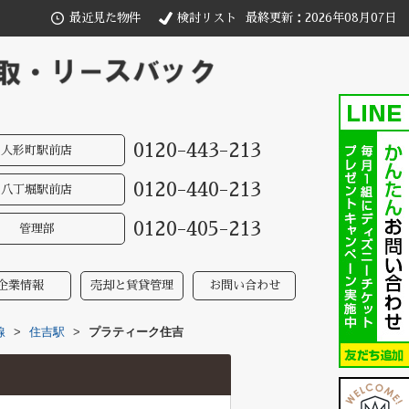
最近見た物件
検討リスト
最終更新：2026年08月07日
0120-443-213
人形町駅前店
0120-440-213
八丁堀駅前店
0120-405-213
管理部
企業情報
売却と賃貸管理
お問い合わせ
線
>
住吉駅
>
プラティーク住吉