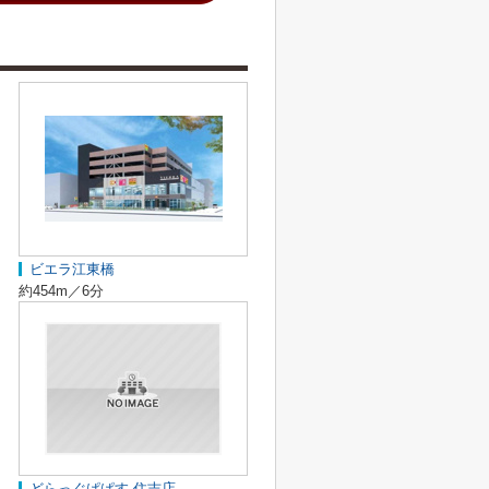
ビエラ江東橋
約454m／6分
どらっぐぱぱす 住吉店