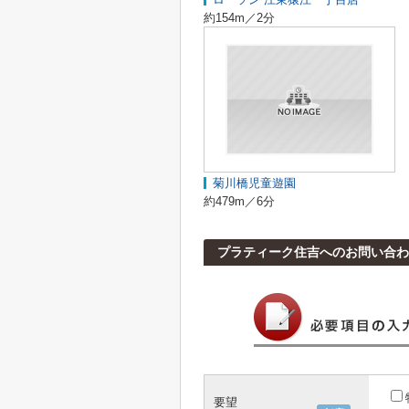
約154m／2分
菊川橋児童遊園
約479m／6分
プラティーク住吉へのお問い合わ
要望