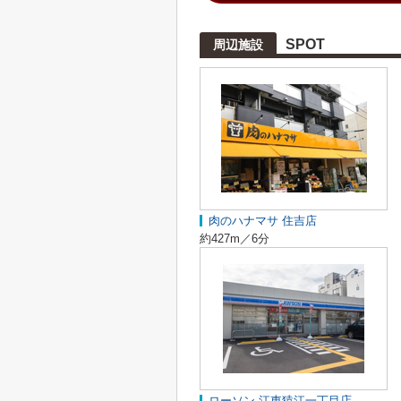
SPOT
周辺施設
肉のハナマサ 住吉店
約427m／6分
ローソン 江東猿江一丁目店