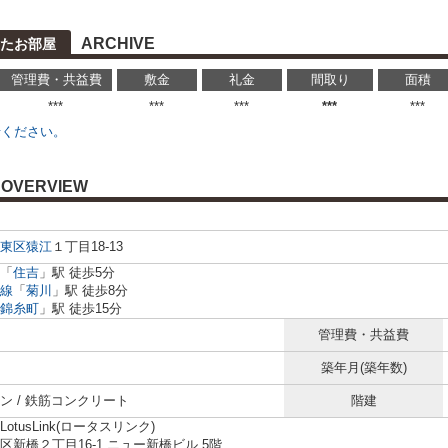
ARCHIVE
たお部屋
管理費・共益費
敷金
礼金
間取り
面積
***
***
***
***
***
せください。
OVERVIEW
東区
猿江
１丁目18-13
「
住吉
」駅 徒歩5分
線
「
菊川
」駅 徒歩8分
錦糸町
」駅 徒歩15分
管理費・共益費
築年月(築年数)
ン / 鉄筋コンクリート
階建
otusLink(ロータスリンク)
区新橋２丁目16-1 ニュー新橋ビル 5階