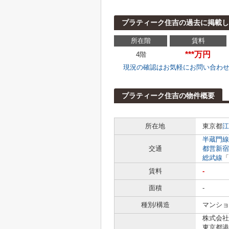
プラティーク住吉の過去に掲載し
所在階
賃料
***万円
4階
現況の確認はお気軽にお問い合わ
プラティーク住吉の物件概要
所在地
東京都
江
半蔵門線
交通
都営新宿
総武線
「
賃料
-
面積
-
種別/構造
マンショ
株式会社L
東京都港