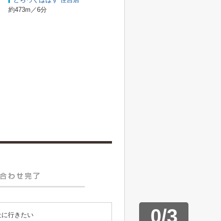
約473m／6分
0
/
3
社に行きたい