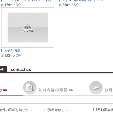
約179m／3分
約330m／5分
あそか病院
約523m／7分
contact us
せ
物件の詳細を知りたい
資料がほしい
不動産会