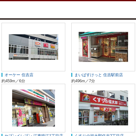
オーケー 住吉店
まいばすけっと 住吉駅前店
約459m／6分
約496m／7分
セブンイレブン 江東猿江1丁目店
くすりの福太郎住吉2丁目店