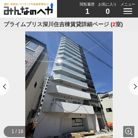
閲覧履歴
お気に入り
メニュー
1
0
プライムブリス深川住吉棟賃貸詳細ページ (
2
室)
1 / 16