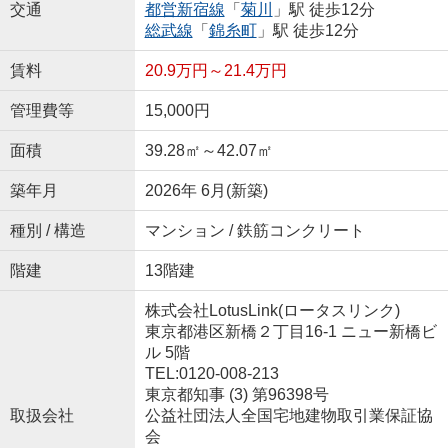
交通
都営新宿線
「
菊川
」駅 徒歩12分
総武線
「
錦糸町
」駅 徒歩12分
賃料
20.9万円～21.4万円
管理費等
15,000円
面積
39.28㎡～42.07㎡
築年月
2026年 6月(新築)
種別 / 構造
マンション / 鉄筋コンクリート
階建
13階建
株式会社LotusLink(ロータスリンク)
東京都港区新橋２丁目16-1 ニュー新橋ビ
ル 5階
TEL:0120-008-213
東京都知事 (3) 第96398号
取扱会社
公益社団法人全国宅地建物取引業保証協
会