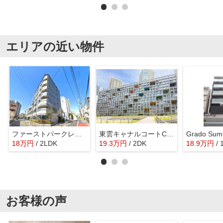
エリアの近い物件
ファーストパークレジデンス
東雲キャナルコートCODAN14号棟
18
万
円
/ 2LDK
19.3
万
円
/ 2DK
18.9
万
円
/
お客様の声