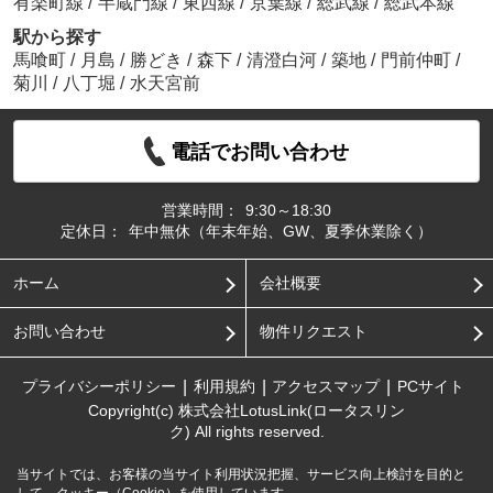
有楽町線
/
半蔵門線
/
東西線
/
京葉線
/
総武線
/
総武本線
駅から探す
馬喰町
/
月島
/
勝どき
/
森下
/
清澄白河
/
築地
/
門前仲町
/
菊川
/
八丁堀
/
水天宮前
電話でお問い合わせ
営業時間：
9:30～18:30
定休日：
年中無休（年末年始、GW、夏季休業除く）
ホーム
会社概要
お問い合わせ
物件リクエスト
プライバシーポリシー
利用規約
アクセスマップ
PCサイト
Copyright(c) 株式会社LotusLink(ロータスリン
ク) All rights reserved.
当サイトでは、お客様の当サイト利用状況把握、サービス向上検討を目的と