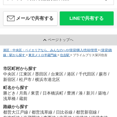
メールで共有する
LINEで共有する
ページトップへ
港区・中央区・ベイエリアなら、みんなのへや/賃貸/購入/売却/管理
>
(賃貸)路
線・駅から探す
>
東京メトロ半蔵門線
>
住吉駅
>
プライムブリス深川住吉
市区町村から探す
中央区
/
江東区
/
墨田区
/
台東区
/
港区
/
千代田区
/
蕨市
/
新宿区
/
松戸市
/
横浜市港北区
町名から探す
勝どき
/
月島
/
東雲
/
日本橋浜町
/
豊洲
/
湊
/
新川
/
築地
/
浅草橋
/
蔵前
路線から探す
都営大江戸線
/
都営浅草線
/
日比谷線
/
都営新宿線
/