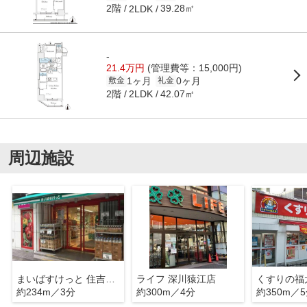
2階
39.28㎡
2LDK
-
21.4万円
(管理費等：15,000円)
1ヶ月
0ヶ月
敷金
礼金
2階
42.07㎡
2LDK
周辺施設
まいばすけっと 住吉駅前店
ライフ 深川猿江店
約234m／3分
約300m／4分
約350m／