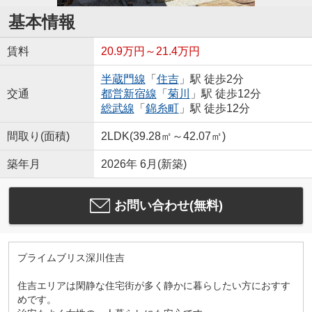
基本情報
賃料
20.9万円～21.4万円
半蔵門線
「
住吉
」駅 徒歩2分
交通
都営新宿線
「
菊川
」駅 徒歩12分
総武線
「
錦糸町
」駅 徒歩12分
間取り(面積)
2LDK(39.28㎡～42.07㎡)
築年月
2026年 6月(新築)
お問い合わせ(無料)
プライムブリス深川住吉
住吉エリアは閑静な住宅街が多く静かに暮らしたい方におすす
めです。