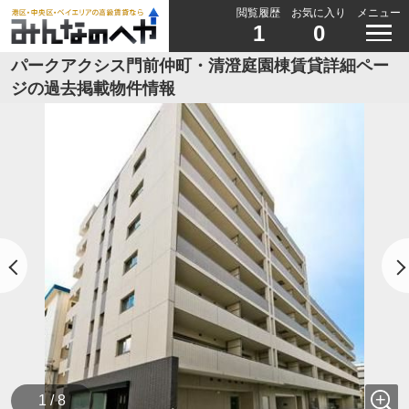
閲覧履歴
お気に入り
メニュー
1
0
パークアクシス門前仲町・清澄庭園棟賃貸詳細ペー
ジの過去掲載物件情報
1 / 8