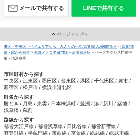
メールで共有する
LINEで共有する
ページトップへ
港区・中央区・ベイエリアなら、みんなのへや/賃貸/購入/売却/管理
>
(賃貸)路
線・駅から探す
>
東京メトロ半蔵門線
>
清澄白河駅
>
パークアクシス門前仲
町・清澄庭園
市区町村から探す
中央区
/
江東区
/
墨田区
/
台東区
/
港区
/
千代田区
/
蕨市
/
新宿区
/
松戸市
/
横浜市港北区
町名から探す
勝どき
/
月島
/
東雲
/
日本橋浜町
/
豊洲
/
湊
/
新川
/
築地
/
浅草橋
/
蔵前
路線から探す
都営大江戸線
/
都営浅草線
/
日比谷線
/
都営新宿線
/
有楽町線
/
半蔵門線
/
東西線
/
京葉線
/
総武線
/
総武本線