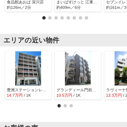
食品館あおば 深川店
まいばすけっと 江東佐賀2丁目店
約126m／2分
約409m／6分
約161m／
エリアの近い物件
豊洲ステーションレジデンス
グランディール門前仲町
ラヴィーナ
14.7
万
円
/ 1K
10.5
万
円
/ 1K
13.3
万
円
/ 