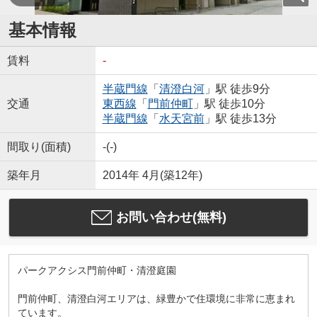
基本情報
賃料
-
半蔵門線
「
清澄白河
」駅 徒歩9分
交通
東西線
「
門前仲町
」駅 徒歩10分
半蔵門線
「
水天宮前
」駅 徒歩13分
間取り(面積)
-(-)
築年月
2014年 4月(築12年)
お問い合わせ(無料)
パークアクシス門前仲町・清澄庭園
門前仲町、清澄白河エリアは、緑豊かで住環境に非常に恵まれ
ています。