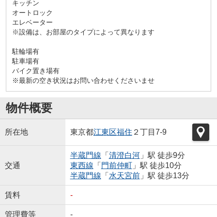
キッチン
オートロック
エレベーター
※設備は、お部屋のタイプによって異なります
駐輪場有
駐車場有
バイク置き場有
※最新の空き状況はお問い合わせくださいませ
物件概要
所在地
東京都
江東区
福住
２丁目7-9
半蔵門線
「
清澄白河
」駅 徒歩9分
交通
東西線
「
門前仲町
」駅 徒歩10分
半蔵門線
「
水天宮前
」駅 徒歩13分
賃料
-
管理費等
-