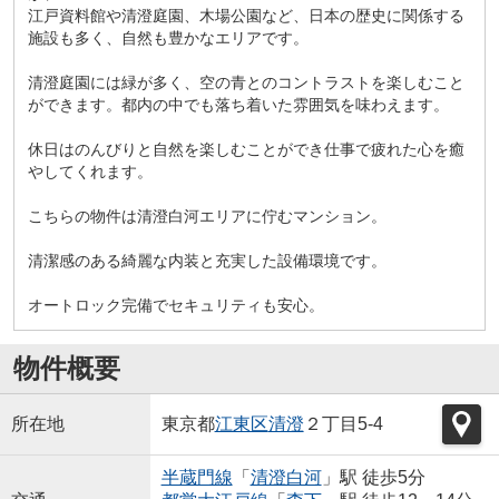
江戸資料館や清澄庭園、木場公園など、日本の歴史に関係する
施設も多く、自然も豊かなエリアです。
清澄庭園には緑が多く、空の青とのコントラストを楽しむこと
ができます。都内の中でも落ち着いた雰囲気を味わえます。
休日はのんびりと自然を楽しむことができ仕事で疲れた心を癒
やしてくれます。
こちらの物件は清澄白河エリアに佇むマンション。
清潔感のある綺麗な内装と充実した設備環境です。
オートロック完備でセキュリティも安心。
物件概要
所在地
東京都
江東区
清澄
２丁目5-4
半蔵門線
「
清澄白河
」駅 徒歩5分