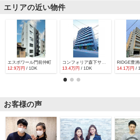
エリアの近い物件
エスポワール門前仲町
コンフォリア森下サウス
12.9
万
円
/ 1DK
13.4
万
円
/ 1DK
14.1
万
円
/ 
お客様の声