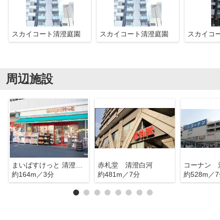
スカイコート清澄庭園
スカイコート清澄庭園
スカイコ
周辺施設
まいばすけっと 清澄1丁目店
赤札堂 清澄白河
コーナン 
約164m／3分
約481m／7分
約528m／