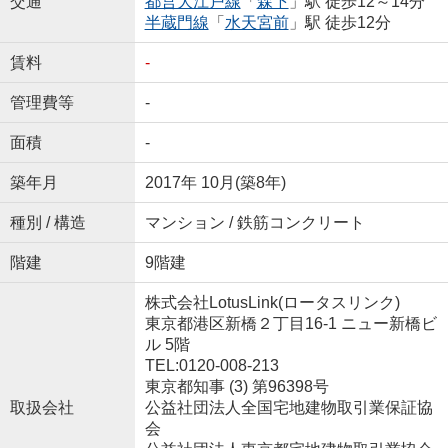
交通
都営大江戸線
「
森下
」駅 徒歩12～14分
半蔵門線
「
水天宮前
」駅 徒歩12分
賃料
-
管理費等
-
面積
-
築年月
2017年 10月(築8年)
種別 / 構造
マンション / 鉄筋コンクリート
階建
9階建
株式会社LotusLink(ロータスリンク)
東京都港区新橋２丁目16-1 ニュー新橋ビ
ル 5階
TEL:0120-008-213
東京都知事 (3) 第96398号
取扱会社
公益社団法人全国宅地建物取引業保証協
会