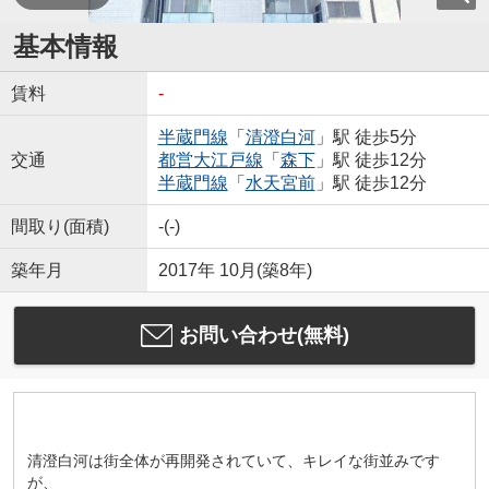
基本情報
賃料
-
半蔵門線
「
清澄白河
」駅 徒歩5分
交通
都営大江戸線
「
森下
」駅 徒歩12分
半蔵門線
「
水天宮前
」駅 徒歩12分
間取り(面積)
-(-)
築年月
2017年 10月(築8年)
お問い合わせ(無料)
清澄白河は街全体が再開発されていて、キレイな街並みです
が、