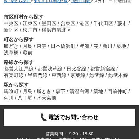
線・駅から探す
>
東京メトロ半蔵門線
>
清澄白河駅
>
スカイコート清澄庭園
市区町村から探す
中央区
/
江東区
/
墨田区
/
台東区
/
港区
/
千代田区
/
蕨市
/
新宿区
/
松戸市
/
横浜市港北区
町名から探す
勝どき
/
月島
/
東雲
/
日本橋浜町
/
豊洲
/
湊
/
新川
/
築地
/
浅草橋
/
蔵前
路線から探す
都営大江戸線
/
都営浅草線
/
日比谷線
/
都営新宿線
/
有楽町線
/
半蔵門線
/
東西線
/
京葉線
/
総武線
/
総武本線
駅から探す
馬喰町
/
月島
/
勝どき
/
森下
/
清澄白河
/
築地
/
門前仲町
/
菊川
/
八丁堀
/
水天宮前
電話でお問い合わせ
営業時間：
9:30～18:30