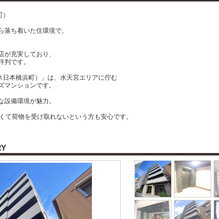
町）
ら落ち着いた住環境で、
店が充実しており、
評判です。
サス日本橋浜町）」は、水天宮エリアに佇む
ズマンションです。
な設備環境が魅力。
しくて荷物を受け取れないという方も安心です。
RY