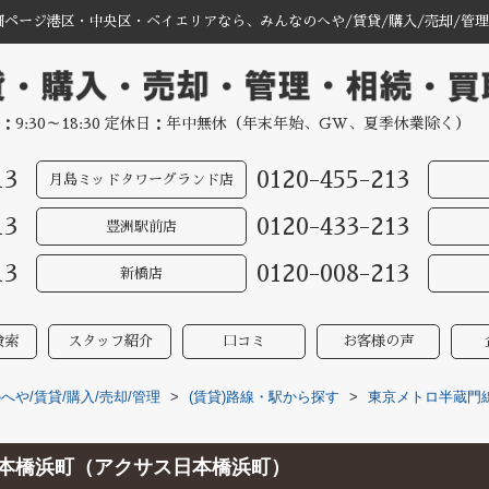
ページ港区・中央区・ベイエリアなら、みんなのへや/賃貸/購入/売却/管理
：9:30～18:30 定休日：年中無休（年末年始、GW、夏季休業除く）
13
0120-455-213
月島ミッドタワーグランド店
13
0120-433-213
豊洲駅前店
13
0120-008-213
新橋店
検索
スタッフ紹介
口コミ
お客様の声
や/賃貸/購入/売却/管理
>
(賃貸)路線・駅から探す
>
東京メトロ半蔵門
日本橋浜町（アクサス日本橋浜町）