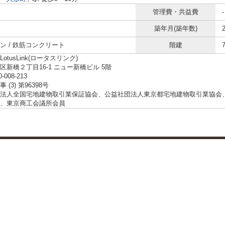
管理費・共益費
-
築年月(築年数)
ン / 鉄筋コンクリート
階建
otusLink(ロータスリンク)
区新橋２丁目16-1 ニュー新橋ビル 5階
0-008-213
 (3) 第96398号
法人全国宅地建物取引業保証協会、公益社団法人東京都宅地建物取引業協会
、東京商工会議所会員