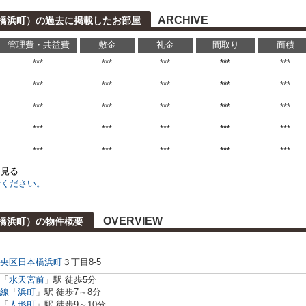
ARCHIVE
本橋浜町）の過去に掲載したお部屋
管理費・共益費
敷金
礼金
間取り
面積
***
***
***
***
***
***
***
***
***
***
***
***
***
***
***
***
***
***
***
***
***
***
***
***
***
を見る
せください。
OVERVIEW
本橋浜町）の物件概要
央区
日本橋浜町
３丁目8-5
「
水天宮前
」駅 徒歩5分
線
「
浜町
」駅 徒歩7～8分
「
人形町
」駅 徒歩9～10分