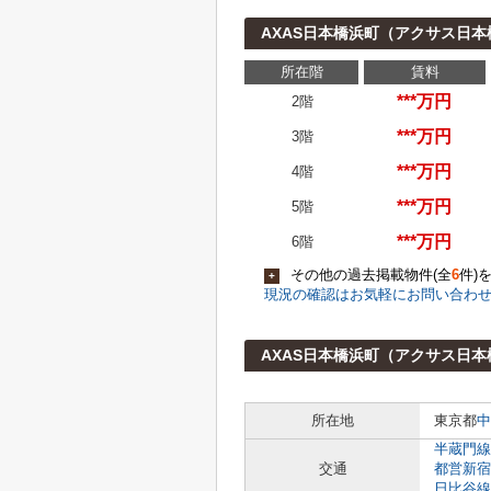
AXAS日本橋浜町（アクサス日
所在階
賃料
***万円
2階
***万円
3階
***万円
4階
***万円
5階
***万円
6階
その他の過去掲載物件(全
6
件)
+
現況の確認はお気軽にお問い合わ
AXAS日本橋浜町（アクサス日
所在地
東京都
中
半蔵門線
交通
都営新宿
日比谷線