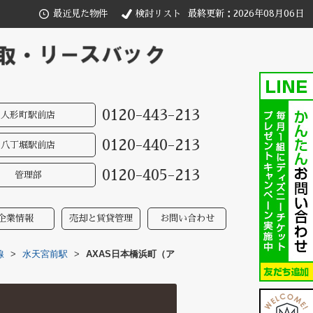
最近見た物件
検討リスト
最終更新：2026年08月06日
0120-443-213
人形町駅前店
0120-440-213
八丁堀駅前店
0120-405-213
管理部
企業情報
売却と賃貸管理
お問い合わせ
線
>
水天宮前駅
>
AXAS日本橋浜町（ア