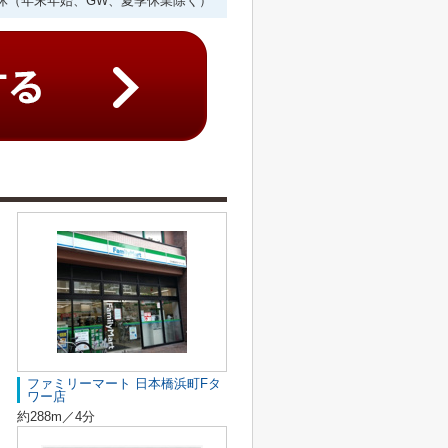
年中無休（年末年始、GW、夏季休業除く）
ファミリーマート 日本橋浜町Fタ
ワー店
約288m／4分