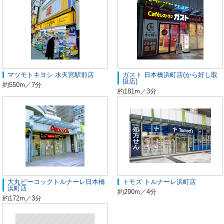
マツモトキヨシ 水天宮駅前店
ガスト 日本橋浜町店(から好し取
扱店)
約550m／7分
約181m／3分
大丸ピーコックトルナーレ日本橋
トモズ トルナーレ浜町店
浜町店
約290m／4分
約172m／3分