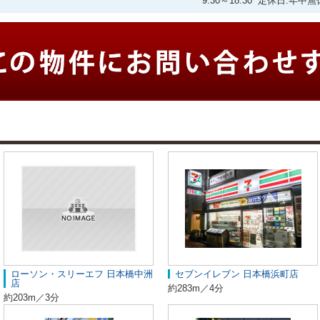
9:30～18:30 定休日:
ローソン・スリーエフ 日本橋中洲
セブンイレブン 日本橋浜町店
店
約283m／4分
約203m／3分