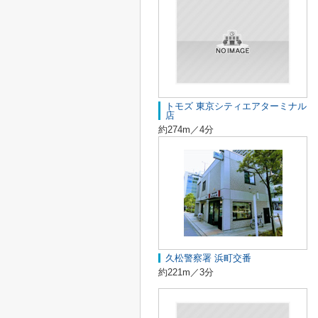
トモズ 東京シティエアターミナル
店
約274m／4分
久松警察署 浜町交番
約221m／3分