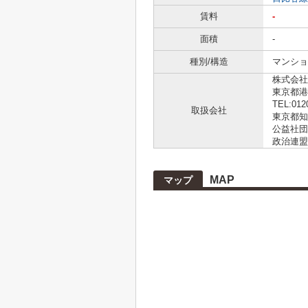
賃料
-
面積
-
種別/構造
マンショ
株式会社L
東京都港
TEL:012
取扱会社
東京都知事
公益社団
政治連盟
MAP
マップ