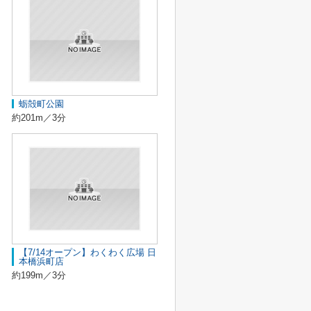
蛎殻町公園
約201m／3分
【7/14オープン】わくわく広場 日
本橋浜町店
約199m／3分