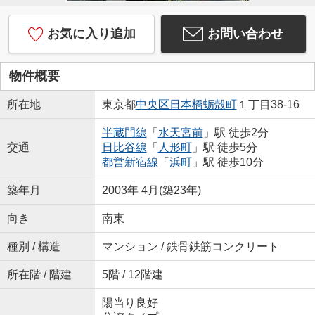
お気に入り追加
お問い合わせ
物件概要
所在地
東京都
中央区
日本橋蛎殻町
１丁目38-16
半蔵門線
「
水天宮前
」駅 徒歩2分
交通
日比谷線
「
人形町
」駅 徒歩5分
都営新宿線
「
浜町
」駅 徒歩10分
築年月
2003年 4月(築23年)
向き
南東
種別 / 構造
マンション / 鉄骨鉄筋コンクリート
所在階 / 階建
5階 / 12階建
陽当り良好