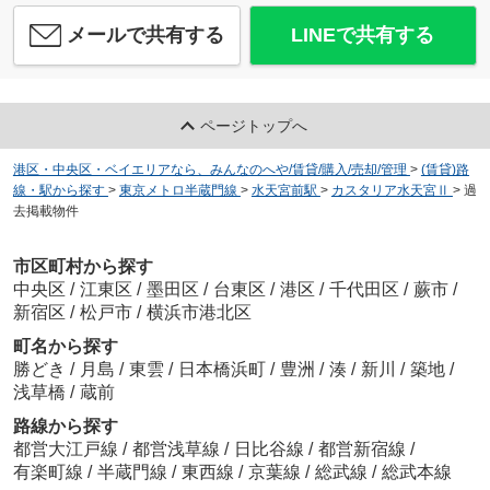
メールで共有する
LINEで共有する
ページトップへ
港区・中央区・ベイエリアなら、みんなのへや/賃貸/購入/売却/管理
>
(賃貸)路
線・駅から探す
>
東京メトロ半蔵門線
>
水天宮前駅
>
カスタリア水天宮Ⅱ
>
過
去掲載物件
市区町村から探す
中央区
/
江東区
/
墨田区
/
台東区
/
港区
/
千代田区
/
蕨市
/
新宿区
/
松戸市
/
横浜市港北区
町名から探す
勝どき
/
月島
/
東雲
/
日本橋浜町
/
豊洲
/
湊
/
新川
/
築地
/
浅草橋
/
蔵前
路線から探す
都営大江戸線
/
都営浅草線
/
日比谷線
/
都営新宿線
/
有楽町線
/
半蔵門線
/
東西線
/
京葉線
/
総武線
/
総武本線