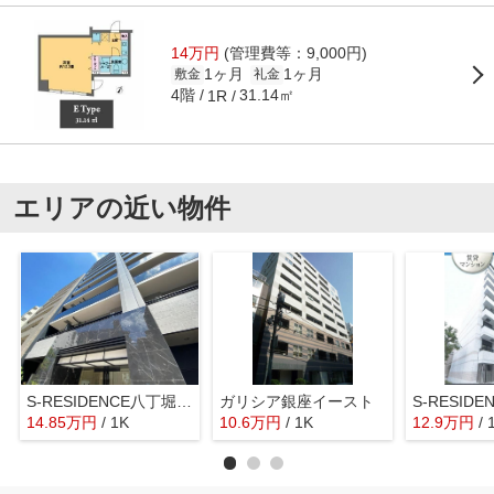
14万円
(管理費等：9,000円)
1ヶ月
1ヶ月
敷金
礼金
4階
31.14㎡
1R
エリアの近い物件
S-RESIDENCE八丁堀una（エスレジデンス八丁堀ウーナ）
ガリシア銀座イースト
14.85
万
円
/ 1K
10.6
万
円
/ 1K
12.9
万
円
/ 