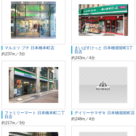
マルエツ プチ 日本橋本町店
まいばすけっと 日本橋堀留町1丁
目店
約237m／3分
約243m／4分
ファミリーマート 日本橋本町二丁
デイリーヤマザキ 日本橋堀留町店
目店
約248m／4分
約217m／3分