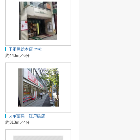
千疋屋総本店 本社
約443m／6分
スギ薬局 江戸橋店
約313m／4分