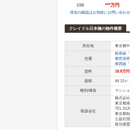
***万円
10階
現況の確認はお気軽にお問い合わ
クレイドル日本橋の物件概要
所在地
東京都
中
銀座線
「
交通
都営浅草
東西線
「
賃料
18.8万円
面積
44.12㎡
種別/構造
マンショ
株式会社L
東京都港
TEL:012
取扱会社
東京都知事
公益社団
政治連盟