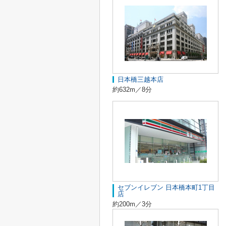
日本橋三越本店
約632m／8分
セブンイレブン 日本橋本町1丁目
店
約200m／3分