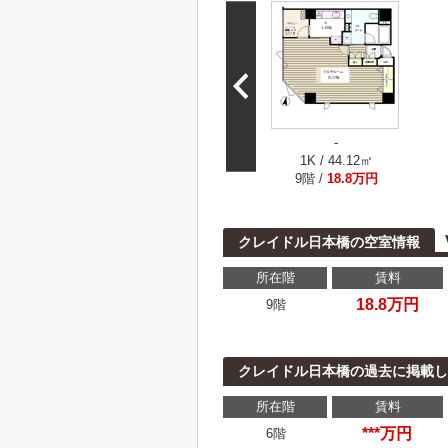
-
1K / 44.12㎡
9階 /
18.8万円
クレイドル日本橋の空室情報
所在階
賃料
18.8万円
9階
クレイドル日本橋の過去に掲載し
所在階
賃料
***万円
6階