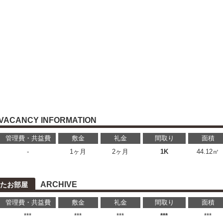
VACANCY INFORMATION
管理費・共益費
敷金
礼金
間取り
面積
-
1ヶ月
2ヶ月
1K
44.12㎡
ARCHIVE
たお部屋
管理費・共益費
敷金
礼金
間取り
面積
***
***
***
***
***