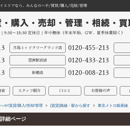
エリアなら、みんなのへや/賃貸/購入/売却/管理
：9:30～18:30 定休日：年中無休（年末年始、GW、夏季休業除く）
13
0120-455-213
月島ミッドタワーグランド店
13
0120-433-213
豊洲駅前店
13
0120-008-213
新橋店
検索
スタッフ紹介
口コミ
お客様の声
や/賃貸/購入/売却/管理
>
(賃貸)路線・駅から探す
>
東京メトロ銀座線
詳細ページ