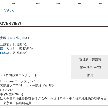
***
***
***
***
***
せください。
OVERVIEW
央区
日本橋小舟町
3-1
三越前
」駅 徒歩6分
線
「
人形町
」駅 徒歩7分
日本橋
」駅 徒歩8分
管理費・共益費
築年月(築年数)
ン / 鉄骨鉄筋コンクリート
階建
otusLink(ロータスリンク)
区新橋２丁目16-1 ニュー新橋ビル 5階
0-008-213
 (3) 第96398号
法人全国宅地建物取引業保証協会、公益社団法人東京都宅地建物取引業協会
、東京商工会議所会員