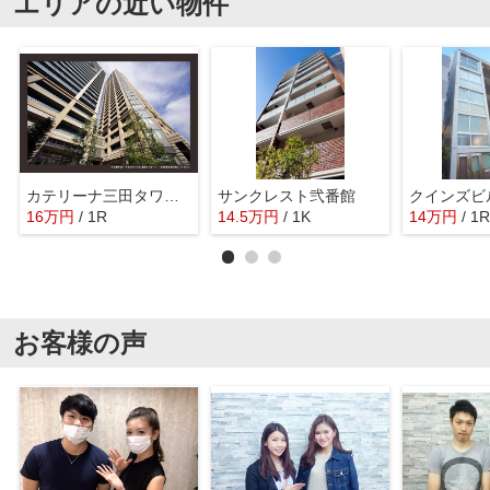
エリアの近い物件
カテリーナ三田タワースイート ウエストアーク
サンクレスト弐番館
クインズビ
16
万
円
/ 1R
14.5
万
円
/ 1K
14
万
円
/ 1R
お客様の声