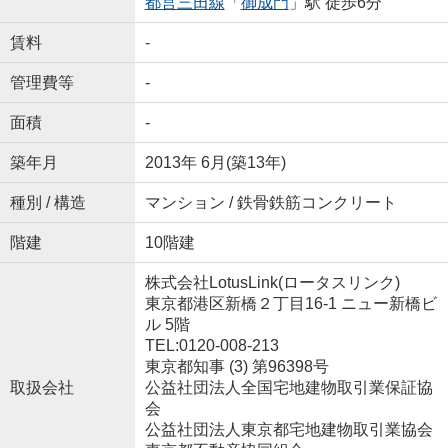
都営三田線
「
御成門
」駅 徒歩6分
賃料
-
管理費等
-
面積
-
築年月
2013年 6月(築13年)
種別 / 構造
マンション / 鉄骨鉄筋コンクリート
階建
10階建
株式会社LotusLink(ロータスリンク)
東京都港区新橋２丁目16-1 ニュー新橋ビ
ル 5階
TEL:0120-008-213
東京都知事 (3) 第96398号
取扱会社
公益社団法人全国宅地建物取引業保証協
会
公益社団法人東京都宅地建物取引業協会