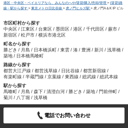
港区・中央区・ベイエリアなら、みんなのへや/賃貸/購入/売却/管理
>
(賃貸)路
線・駅から探す
>
東京メトロ日比谷線
>
虎ノ門ヒルズ駅
>
虎ノ門A＆K IP ビル
市区町村から探す
中央区
/
江東区
/
台東区
/
墨田区
/
港区
/
千代田区
/
蕨市
/
新宿区
/
松戸市
/
横浜市港北区
町名から探す
勝どき
/
月島
/
日本橋浜町
/
東雲
/
湊
/
豊洲
/
新川
/
浅草橋
/
築地
/
日本橋馬喰町
路線から探す
都営大江戸線
/
都営浅草線
/
日比谷線
/
都営新宿線
/
有楽町線
/
半蔵門線
/
京葉線
/
東西線
/
総武線
/
総武本線
駅から探す
馬喰町
/
月島
/
森下
/
清澄白河
/
勝どき
/
築地
/
門前仲町
/
菊川
/
八丁堀
/
浅草橋
電話でお問い合わせ