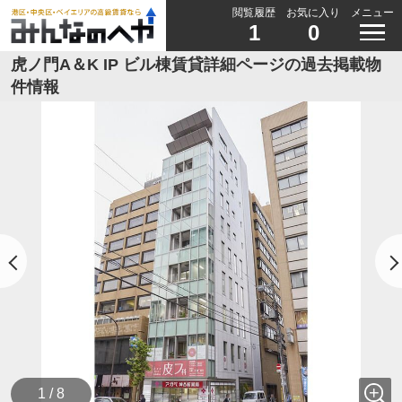
閲覧履歴
お気に入り
メニュー
1
0
虎ノ門A＆K IP ビル棟賃貸詳細ページの過去掲載物
件情報
1 / 8