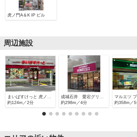
虎ノ門A＆K IP ビル
周辺施設
まいばすけっと 虎ノ門3丁目店
成城石井 愛宕グリーンヒルズ店
約124m／2分
約298m／4分
約358m／