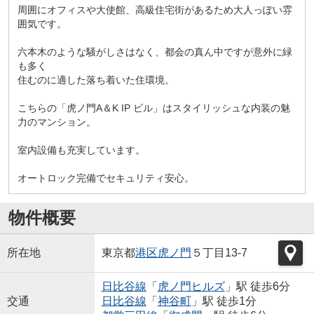
周囲にオフィスや大使館、高級住宅街があるため大人っぽい雰
囲気です。
六本木のような騒がしさはなく、都会の真ん中ですが意外に緑
も多く
住むのに適した落ち着いた住環境。
こちらの「虎ノ門A＆K IP ビル」はスタイリッシュな内装の魅
力のマンション。
室内設備も充実しています。
オートロック完備でセキュリティ安心。
物件概要
所在地
東京都
港区
虎ノ門
５丁目13-7
日比谷線
「
虎ノ門ヒルズ
」駅 徒歩6分
交通
日比谷線
「
神谷町
」駅 徒歩1分