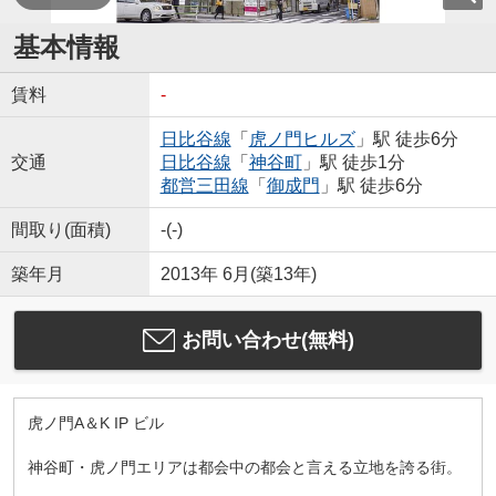
基本情報
賃料
-
日比谷線
「
虎ノ門ヒルズ
」駅 徒歩6分
交通
日比谷線
「
神谷町
」駅 徒歩1分
都営三田線
「
御成門
」駅 徒歩6分
間取り(面積)
-(-)
築年月
2013年 6月(築13年)
お問い合わせ(無料)
虎ノ門A＆K IP ビル
神谷町・虎ノ門エリアは都会中の都会と言える立地を誇る街。