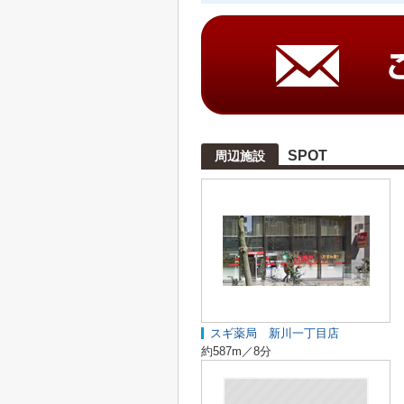
SPOT
周辺施設
スギ薬局 新川一丁目店
約587m／8分