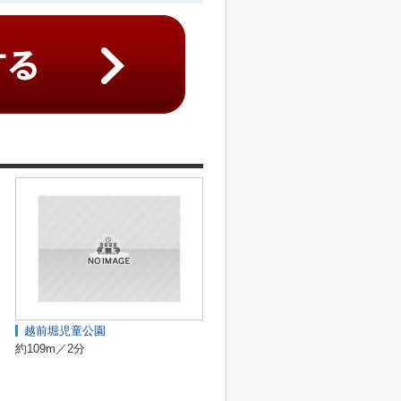
越前堀児童公園
約109m／2分