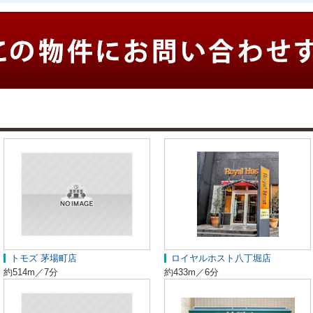
トモズ 茅場町店
ロイヤルホスト八丁堀店
約514m／7分
約433m／6分