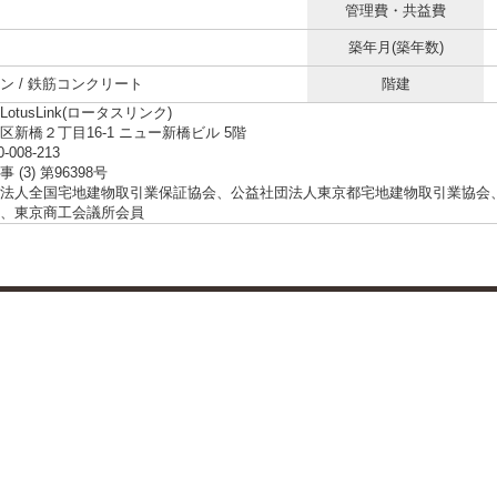
管理費・共益費
築年月(築年数)
ン / 鉄筋コンクリート
階建
otusLink(ロータスリンク)
区新橋２丁目16-1 ニュー新橋ビル 5階
0-008-213
 (3) 第96398号
法人全国宅地建物取引業保証協会、公益社団法人東京都宅地建物取引業協会
、東京商工会議所会員