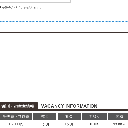
状を優先させていただきます。
VACANCY INFORMATION
パイア新川）の空室情報
管理費・共益費
敷金
礼金
間取り
面積
15,000円
1ヶ月
1ヶ月
1LDK
48.88㎡