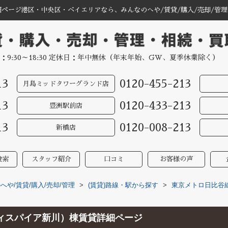
詳細ページ港区・中央区・ベイエリアなら、みんなのへや/賃貸/購入/売却/管理
：9:30～18:30 定休日：年中無休（年末年始、GW、夏季休業除く）
13
0120-455-213
月島ミッドタワーグランド店
13
0120-433-213
豊洲駅前店
13
0120-008-213
新橋店
検索
スタッフ紹介
口コミ
お客様の声
や/賃貸/購入/売却/管理
>
(賃貸)路線・駅から探す
>
東京メトロ日比谷
（シティスパイア新川）棟賃貸詳細ページ