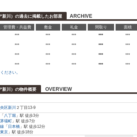
ARCHIVE
パイア新川）の過去に掲載したお部屋
管理費・共益費
敷金
礼金
間取り
面積
***
***
***
***
***
***
***
***
***
***
***
***
***
***
***
***
***
***
***
***
せください。
OVERVIEW
パイア新川）の物件概要
央区
新川
２丁目13-9
「
八丁堀
」駅 徒歩3分
茅場町
」駅 徒歩7分
線
「
日本橋
」駅 徒歩12分
東京
」駅 徒歩18分