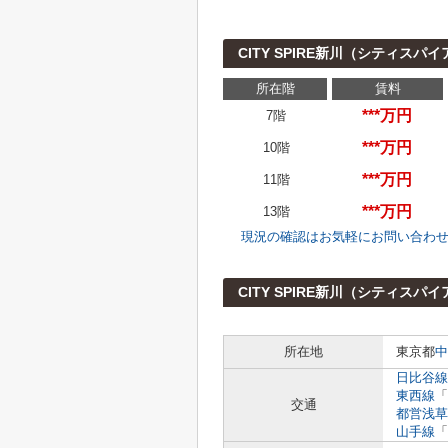
CITY SPIRE新川（シティス
所在階
賃料
***万円
7階
***万円
10階
***万円
11階
***万円
13階
現況の確認はお気軽にお問い合わ
CITY SPIRE新川（シティス
所在地
東京都
中
日比谷線
東西線
「
交通
都営浅草
山手線
「