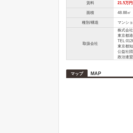
賃料
21.5万円
面積
48.88㎡
種別/構造
マンショ
株式会社L
東京都港
TEL:012
取扱会社
東京都知事
公益社団
政治連盟
MAP
マップ