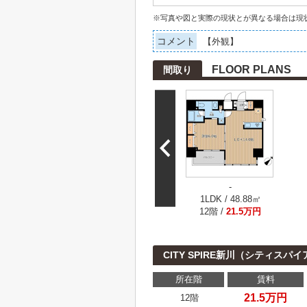
※写真や図と実際の現状とが異なる場合は現
コメント
【外観】
FLOOR PLANS
間取り
-
1LDK / 48.88㎡
12階 /
21.5万円
CITY SPIRE新川（シティス
所在階
賃料
21.5万円
12階