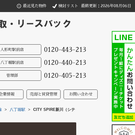
最近見た物件
検討リスト
最終更新：2026年08月06日
0120-443-213
人形町駅前店
0120-440-213
八丁堀駅前店
0120-405-213
管理部
企業情報
売却と賃貸管理
お問い合わせ
線
>
八丁堀駅
>
CITY SPIRE新川（シテ