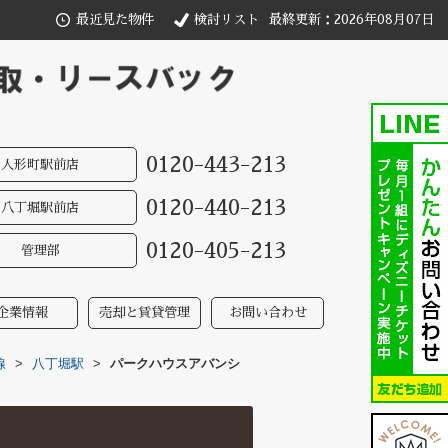
最近見た物件
検討リスト
最終更新：2026年08月07日
0120-443-213
人形町駅前店
0120-440-213
八丁堀駅前店
0120-405-213
管理部
企業情報
売却と賃貸管理
お問い合わせ
線
>
八丁堀駅
>
パークハウスアバンシ