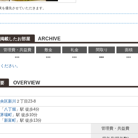
状を優先させていただきます。
ARCHIVE
に掲載したお部屋
管理費・共益費
敷金
礼金
間取り
面積
***
***
***
***
***
せください。
OVERVIEW
要
央区
新川
２丁目23-8
「
八丁堀
」駅 徒歩4分
茅場町
」駅 徒歩10分
「
新富町
」駅 徒歩13分
管理費・共益費