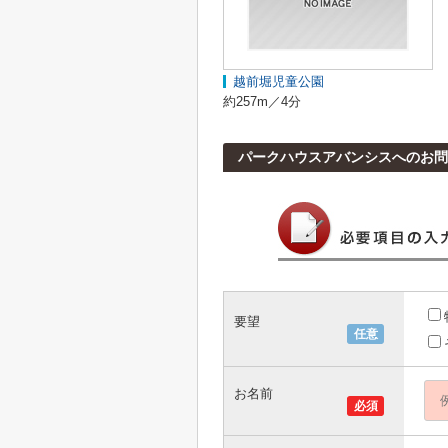
越前堀児童公園
約257m／4分
パークハウスアバンシスへのお問
要望
任意
お名前
必須