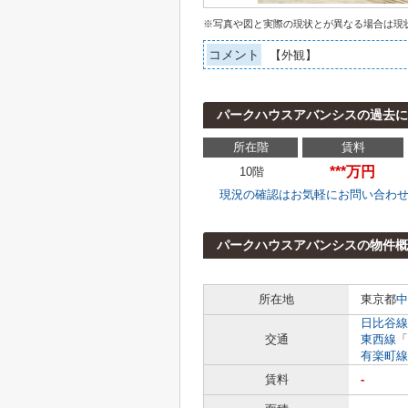
※写真や図と実際の現状とが異なる場合は現
コメント
【外観】
パークハウスアバンシスの過去
所在階
賃料
***万円
10階
現況の確認はお気軽にお問い合わ
パークハウスアバンシスの物件概
所在地
東京都
中
日比谷線
交通
東西線
「
有楽町線
賃料
-