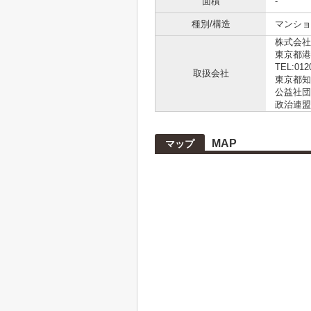
面積
-
種別/構造
マンショ
株式会社L
東京都港
TEL:012
取扱会社
東京都知事
公益社団
政治連盟
MAP
マップ