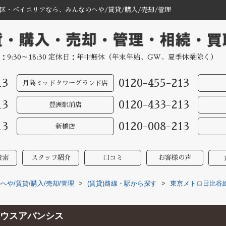
区・ベイエリアなら、みんなのへや/賃貸/購入/売却/管理
：9:30～18:30 定休日：年中無休（年末年始、GW、夏季休業除く）
13
0120-455-213
月島ミッドタワーグランド店
13
0120-433-213
豊洲駅前店
13
0120-008-213
新橋店
検索
スタッフ紹介
口コミ
お客様の声
や/賃貸/購入/売却/管理
>
(賃貸)路線・駅から探す
>
東京メトロ日比谷
ウスアバンシス