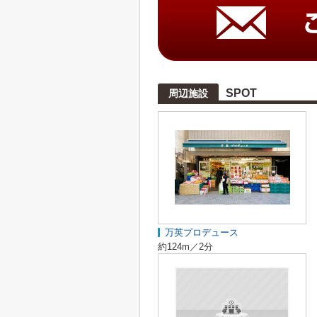
SPOT
周辺施設
万英プロデュース
約124m／2分