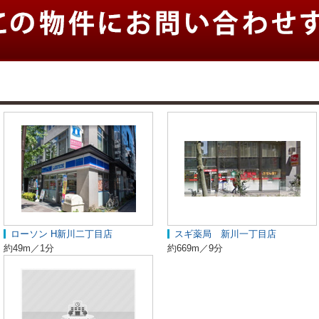
ローソン H新川二丁目店
スギ薬局 新川一丁目店
約49m／1分
約669m／9分