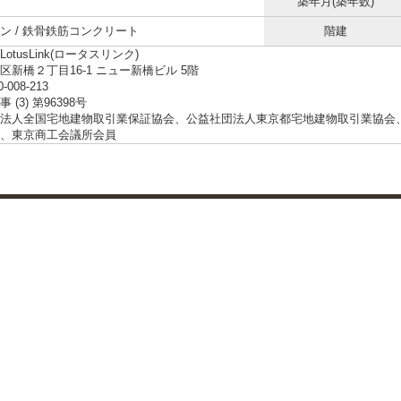
築年月(築年数)
ン / 鉄骨鉄筋コンクリート
階建
otusLink(ロータスリンク)
区新橋２丁目16-1 ニュー新橋ビル 5階
0-008-213
 (3) 第96398号
法人全国宅地建物取引業保証協会、公益社団法人東京都宅地建物取引業協会
、東京商工会議所会員