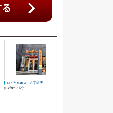
ロイヤルホスト八丁堀店
約469m／6分