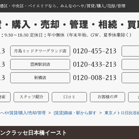
港区・中央区・ベイエリアなら、みんなのへや/賃貸/購入/売却/管理
：9:30～18:30 定休日：年中無休（年末年始、GW、夏季休業除く）
13
0120-455-213
月島ミッドタワーグランド店
13
0120-433-213
豊洲駅前店
13
0120-008-213
新橋店
検索
スタッフ紹介
口コミ
お客様の声
や/賃貸/購入/売却/管理
>
(賃貸)路線・駅から探す
>
東京メトロ日比谷
ンクラッセ日本橋イースト