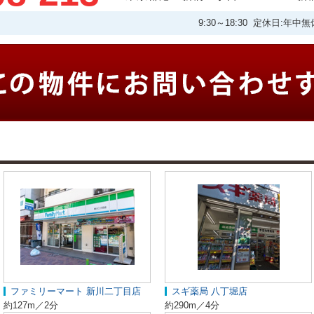
9:30～18:30 定休日:
ファミリーマート 新川二丁目店
スギ薬局 八丁堀店
約127m／2分
約290m／4分