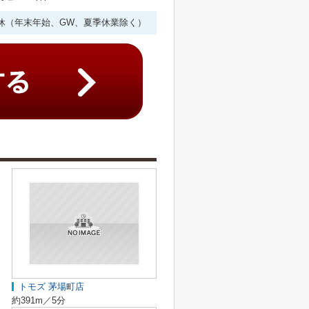
年中無休（年末年始、GW、夏季休業除く）
トモズ 茅場町店
約391m／5分