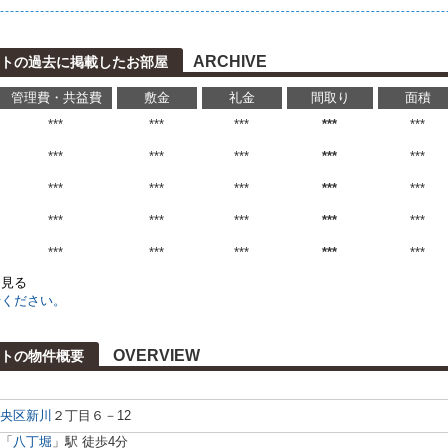
ARCHIVE
トの過去に掲載したお部屋
管理費・共益費
敷金
礼金
間取り
面積
***
***
***
***
***
***
***
***
***
***
***
***
***
***
***
***
***
***
***
***
***
***
***
***
***
を見る
せください。
OVERVIEW
トの物件概要
央区
新川
２丁目６－12
「
八丁堀
」駅 徒歩4分