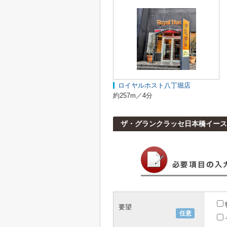
ロイヤルホスト八丁堀店
約257m／4分
ザ・グランクラッセ日本橋イース
要望
任意