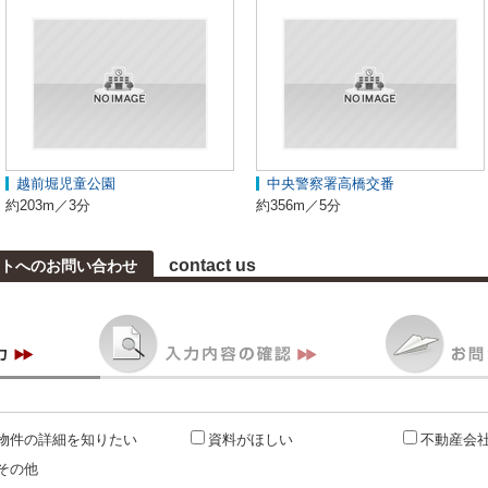
越前堀児童公園
中央警察署高橋交番
約203m／3分
約356m／5分
contact us
トへのお問い合わせ
物件の詳細を知りたい
資料がほしい
不動産会
その他