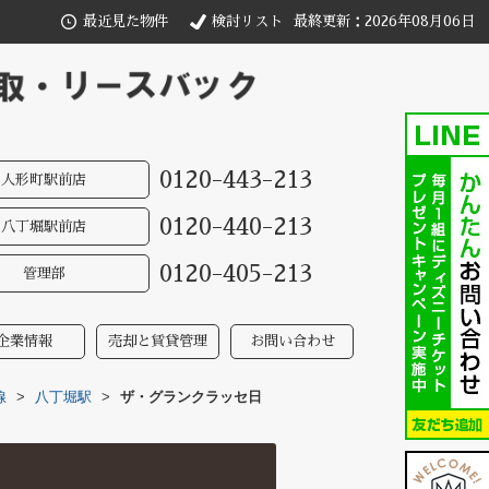
最近見た物件
検討リスト
最終更新：2026年08月06日
0120-443-213
人形町駅前店
0120-440-213
八丁堀駅前店
0120-405-213
管理部
企業情報
売却と賃貸管理
お問い合わせ
線
>
八丁堀駅
>
ザ・グランクラッセ日