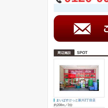
SPOT
周辺施設
まいばすけっと新川2丁目店
約208m／3分