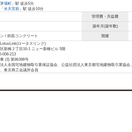
茅場町
」駅 徒歩5分
「
水天宮前
」駅 徒歩10分
管理費・共益費
築年月(築年数)
ン / 鉄筋コンクリート
階建
otusLink(ロータスリンク)
区新橋２丁目16-1 ニュー新橋ビル 5階
0-008-213
 (3) 第96398号
法人全国宅地建物取引業保証協会、公益社団法人東京都宅地建物取引業協会
、東京商工会議所会員