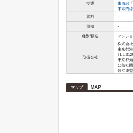
交通
東西線
「
半蔵門線
賃料
-
面積
-
種別/構造
マンショ
株式会社L
東京都港
TEL:012
取扱会社
東京都知事
公益社団
政治連盟
MAP
マップ