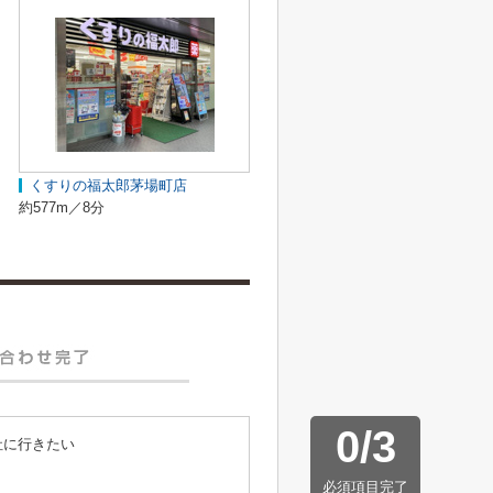
くすりの福太郎茅場町店
約577m／8分
0
/
3
社に行きたい
必須項目完了