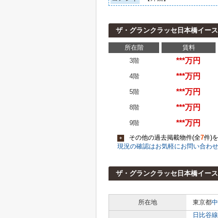
ザ・グランクラッセ日本橋イース
所在階
賃料
***万円
3階
***万円
4階
***万円
5階
***万円
8階
***万円
9階
その他の過去掲載物件(全
7
件)
+
現況の確認はお気軽にお問い合わ
ザ・グランクラッセ日本橋イース
所在地
東京都
中
日比谷線