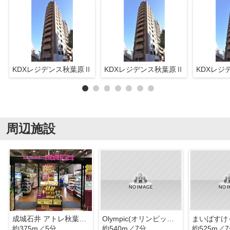
KDXレジデンス秋葉原Ⅱ
KDXレジデンス秋葉原Ⅱ
KDXレジ
周辺施設
成城石井 アトレ秋葉原1店
Olympic(オリンピック) 淡路町店
約375m／5分
約540m／7分
約525m／