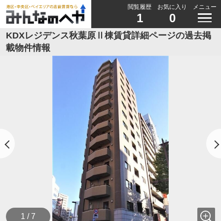
閲覧履歴
お気に入り
メニュー
1
0
KDXレジデンス秋葉原Ⅱ棟賃貸詳細ページの過去掲
載物件情報
1 / 7