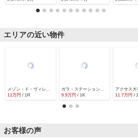
エリアの近い物件
メゾン・ド・ヴィレ東神田
ガラ・ステーション岩本町South
11
万
円
/ 1R
9.9
万
円
/ 1K
11.7
万
円
/ 
お客様の声