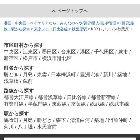
ページトップへ
港区・中央区・ベイエリアなら、みんなのへや/賃貸/購入/売却/管理
>
(賃貸)路
線・駅から探す
>
東京メトロ日比谷線
>
秋葉原駅
>
KDXレジデンス秋葉原Ⅱ
市区町村から探す
中央区
/
江東区
/
墨田区
/
台東区
/
港区
/
千代田区
/
蕨市
/
新宿区
/
松戸市
/
横浜市港北区
町名から探す
勝どき
/
月島
/
東雲
/
日本橋浜町
/
豊洲
/
湊
/
新川
/
築地
/
浅草橋
/
蔵前
路線から探す
都営大江戸線
/
都営浅草線
/
日比谷線
/
都営新宿線
/
有楽町線
/
半蔵門線
/
東西線
/
京葉線
/
総武線
/
総武本線
駅から探す
馬喰町
/
月島
/
勝どき
/
森下
/
清澄白河
/
築地
/
門前仲町
/
菊川
/
八丁堀
/
水天宮前