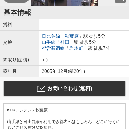
基本情報
賃料
-
日比谷線
「
秋葉原
」駅 徒歩5分
交通
山手線
「
神田
」駅 徒歩5分
都営新宿線
「
岩本町
」駅 徒歩7分
間取り(面積)
-(-)
築年月
2005年 12月(築20年)
お問い合わせ(無料)
KDXレジデンス秋葉原Ⅱ
山手線と日比谷線が利用でき都内へはもちろん、どこに行くに
もアクセス良好な秋葉原。