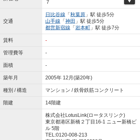
７
日比谷線
「
秋葉原
」駅 徒歩5分
交通
山手線
「
神田
」駅 徒歩5分
都営新宿線
「
岩本町
」駅 徒歩7分
賃料
-
管理費等
-
面積
-
築年月
2005年 12月(築20年)
種別 / 構造
マンション / 鉄骨鉄筋コンクリート
階建
14階建
株式会社LotusLink(ロータスリンク)
東京都港区新橋２丁目16-1 ニュー新橋ビ
ル 5階
TEL:0120-008-213