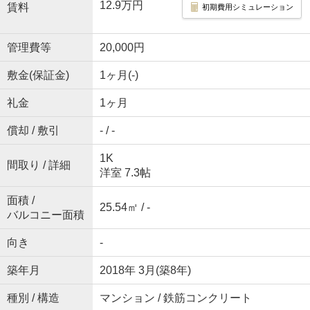
12.9万円
賃料
初期費用シミュレーション
管理費等
20,000円
敷金(保証金)
1ヶ月(-)
礼金
1ヶ月
償却 / 敷引
- / -
1K
間取り / 詳細
洋室 7.3帖
面積 /
25.54㎡ / -
バルコニー面積
向き
-
築年月
2018年 3月(築8年)
種別 / 構造
マンション / 鉄筋コンクリート