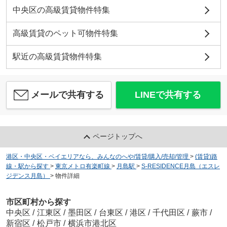
中央区の高級賃貸物件特集
高級賃貸のペット可物件特集
駅近の高級賃貸物件特集
メールで共有する
LINEで共有する
ページトップへ
港区・中央区・ベイエリアなら、みんなのへや/賃貸/購入/売却/管理
>
(賃貸)路
線・駅から探す
>
東京メトロ有楽町線
>
月島駅
>
S-RESIDENCE月島（エスレ
ジデンス月島）
>
物件詳細
市区町村から探す
中央区
/
江東区
/
墨田区
/
台東区
/
港区
/
千代田区
/
蕨市
/
新宿区
/
松戸市
/
横浜市港北区