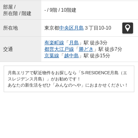
部屋 /
- / 9階 / 10階建
所在階 / 階建
所在地
東京都
中央区
月島
３丁目10-10
有楽町線
「
月島
」駅 徒歩3分
交通
都営大江戸線
「
勝どき
」駅 徒歩7分
京葉線
「
越中島
」駅 徒歩15分
月島エリアで駅近物件をお探しなら「S-RESIDENCE月島（エ
スレジデンス月島）」がお勧めです！
あなたの新生活をぜひ「みんなのへや」におまかせください！