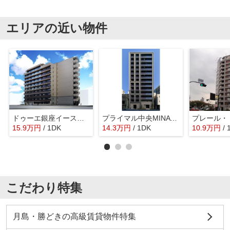
エリアの近い物件
ドゥーエ銀座イーストⅢ
プライマル中央MINATO
15.9
万
円
/ 1DK
14.3
万
円
/ 1DK
10.9
万
円
/ 
こだわり特集
月島・勝どきの高級賃貸物件特集