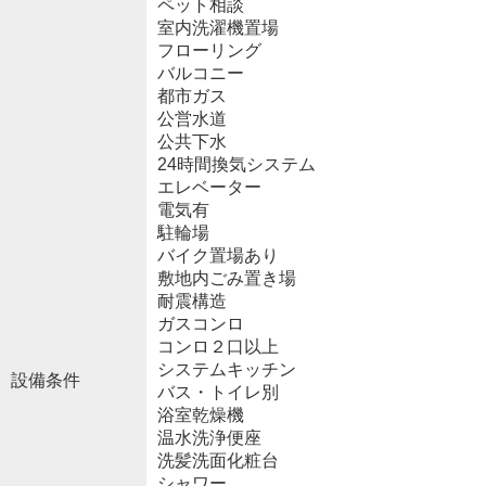
ペット相談
室内洗濯機置場
フローリング
バルコニー
都市ガス
公営水道
公共下水
24時間換気システム
エレベーター
電気有
駐輪場
バイク置場あり
敷地内ごみ置き場
耐震構造
ガスコンロ
コンロ２口以上
システムキッチン
設備条件
バス・トイレ別
浴室乾燥機
温水洗浄便座
洗髪洗面化粧台
シャワー