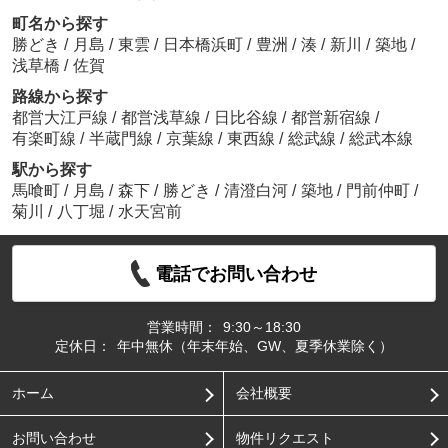
町名から探す
勝どき
/
月島
/
東雲
/
日本橋浜町
/
豊洲
/
湊
/
新川
/
築地
/
浅草橋
/
佐賀
路線から探す
都営大江戸線
/
都営浅草線
/
日比谷線
/
都営新宿線
/
有楽町線
/
半蔵門線
/
京葉線
/
東西線
/
総武線
/
総武本線
駅から探す
馬喰町
/
月島
/
森下
/
勝どき
/
清澄白河
/
築地
/
門前仲町
/
菊川
/
八丁堀
/
水天宮前
電話でお問い合わせ
営業時間：
9:30～18:30
定休日：
年中無休（年末年始、GW、夏季休業除く）
ホーム
会社概要
お問い合わせ
物件リクエスト