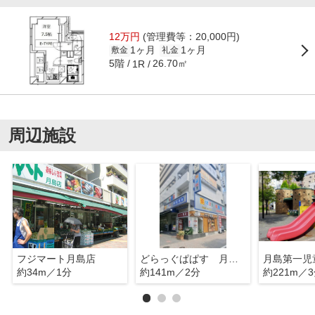
12万円
(管理費等：20,000円)
1ヶ月
1ヶ月
敷金
礼金
5階
26.70㎡
1R
周辺施設
フジマート月島店
どらっぐぱぱす 月島１丁目店
月島第一児
約34m／1分
約141m／2分
約221m／