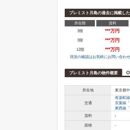
プレミスト月島の過去に掲載した
所在階
賃料
***万円
3階
***万円
3階
***万円
12階
現況の確認はお気軽にお問い合わ
O
プレミスト月島の物件概要
所在地
東京都
中
有楽町線
交通
京葉線
「
東西線
「
賃料
-
面積
-