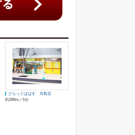
どらっぐぱぱす 月島店
約398m／5分