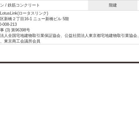
ン / 鉄筋コンクリート
階建
otusLink(ロータスリンク)
区新橋２丁目16-1 ニュー新橋ビル 5階
0-008-213
 (3) 第96398号
法人全国宅地建物取引業保証協会、公益社団法人東京都宅地建物取引業協会
、東京商工会議所会員