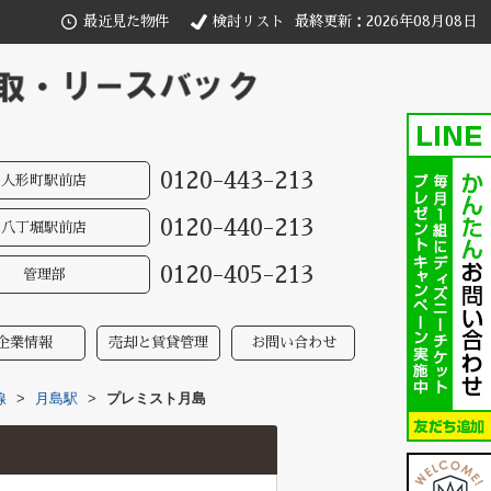
最近見た物件
検討リスト
最終更新：2026年08月08日
0120-443-213
人形町駅前店
0120-440-213
八丁堀駅前店
0120-405-213
管理部
企業情報
売却と賃貸管理
お問い合わせ
線
>
月島駅
>
プレミスト月島