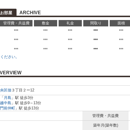
ARCHIVE
お部屋
管理費・共益費
敷金
礼金
間取り
面積
***
***
***
***
***
***
***
***
***
***
***
***
***
***
***
せください。
VERVIEW
央区
佃
３丁目２ー12
「
月島
」駅 徒歩3分
越中島
」駅 徒歩9～13分
門前仲町
」駅 徒歩13分
管理費・共益費
築年月(築年数)