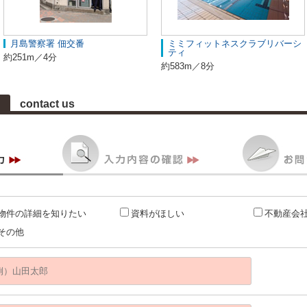
月島警察署 佃交番
ミミフィットネスクラブリバーシ
ティ
約251m／4分
約583m／8分
contact us
物件の詳細を知りたい
資料がほしい
不動産会
その他