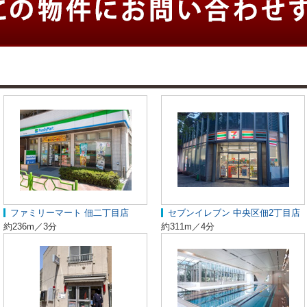
ファミリーマート 佃二丁目店
セブンイレブン 中央区佃2丁目店
約236m／3分
約311m／4分