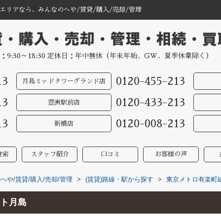
リアなら、みんなのへや/賃貸/購入/売却/管理
：9:30～18:30 定休日：年中無休（年末年始、GW、夏季休業除く）
13
0120-455-213
月島ミッドタワーグランド店
13
0120-433-213
豊洲駅前店
13
0120-008-213
新橋店
検索
スタッフ紹介
口コミ
お客様の声
や/賃貸/購入/売却/管理
>
(賃貸)路線・駅から探す
>
東京メトロ有楽町
ト月島