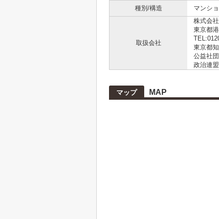
種別/構造
マンショ
株式会社L
東京都港
TEL:012
取扱会社
東京都知事
公益社団
政治連盟
MAP
マップ