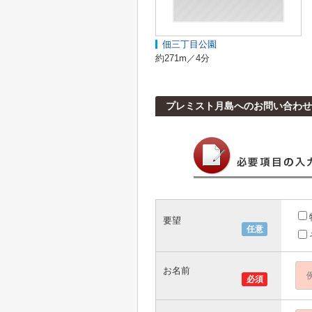
佃三丁目公園
約271m／4分
プレミスト月島へのお問い合わせ
要望
任意
お名前
必須