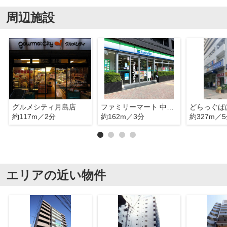
周辺施設
グルメシティ月島店
ファミリーマート 中央月島三丁目店
約117m／2分
約162m／3分
約327m／
エリアの近い物件