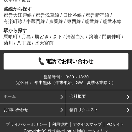
路線から探す
都営大江戸線
/
都営浅草線
/
日比谷線
/
都営新宿線
/
有楽町線
/
半蔵門線
/
京葉線
/
東西線
/
総武線
/
総武本線
駅から探す
馬喰町
/
月島
/
勝どき
/
森下
/
清澄白河
/
築地
/
門前仲町
/
菊川
/
八丁堀
/
水天宮前
電話でお問い合わせ
営業時間：
9:30～18:30
定休日：
年中無休（年末年始、GW、夏季休業除く）
ホーム
会社概要
お問い合わせ
物件リクエスト
プライバシーポリシー
利用規約
アクセスマップ
PCサイト
Copyright(c) 株式会社LotusLink(ロータスリン