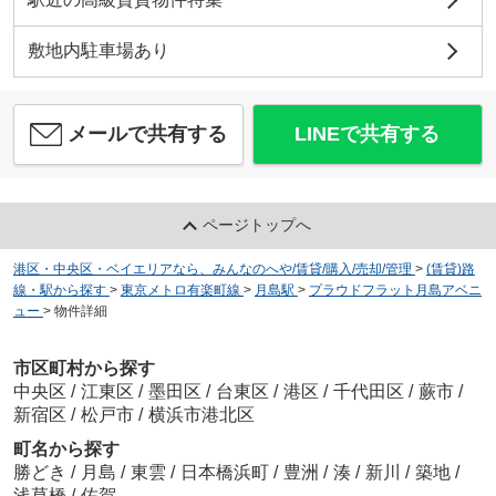
敷地内駐車場あり
メールで共有する
LINEで共有する
ページトップへ
港区・中央区・ベイエリアなら、みんなのへや/賃貸/購入/売却/管理
>
(賃貸)路
線・駅から探す
>
東京メトロ有楽町線
>
月島駅
>
プラウドフラット月島アベニ
ュー
>
物件詳細
市区町村から探す
中央区
/
江東区
/
墨田区
/
台東区
/
港区
/
千代田区
/
蕨市
/
新宿区
/
松戸市
/
横浜市港北区
町名から探す
勝どき
/
月島
/
東雲
/
日本橋浜町
/
豊洲
/
湊
/
新川
/
築地
/
浅草橋
/
佐賀