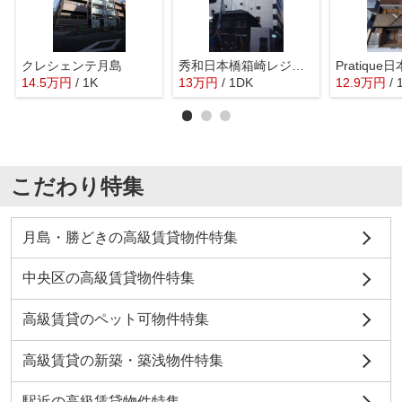
クレシェンテ月島
秀和日本橋箱崎レジデンス
14.5
万
円
/ 1K
13
万
円
/ 1DK
12.9
万
円
/ 
こだわり特集
月島・勝どきの高級賃貸物件特集
中央区の高級賃貸物件特集
高級賃貸のペット可物件特集
高級賃貸の新築・築浅物件特集
駅近の高級賃貸物件特集