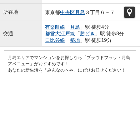
所在地
東京都
中央区
月島
３丁目６－７
有楽町線
「
月島
」駅 徒歩4分
交通
都営大江戸線
「
勝どき
」駅 徒歩8分
日比谷線
「
築地
」駅 徒歩19分
月島エリアでマンションをお探しなら「プラウドフラット月島
アベニュー」がおすすめです！
あなたの新生活を「みんなのへや」にぜひお任せください！