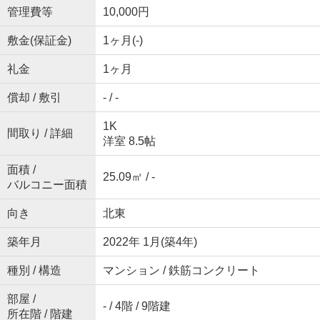
管理費等
10,000円
敷金(保証金)
1ヶ月(-)
礼金
1ヶ月
償却 / 敷引
- / -
1K
間取り / 詳細
洋室 8.5帖
面積 /
25.09㎡ / -
バルコニー面積
向き
北東
築年月
2022年 1月(築4年)
種別 / 構造
マンション / 鉄筋コンクリート
部屋 /
- / 4階 / 9階建
所在階 / 階建