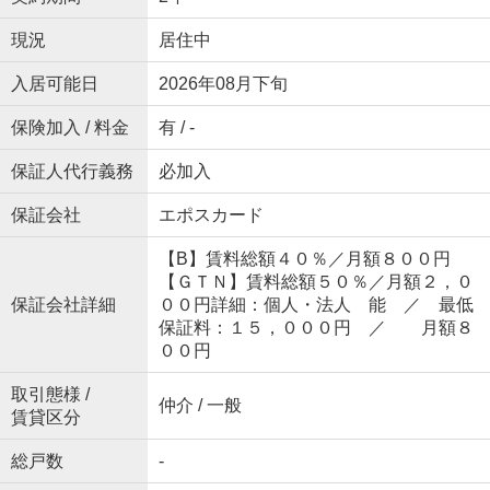
現況
居住中
入居可能日
2026年08月下旬
保険加入 / 料金
有 / -
保証人代行義務
必加入
保証会社
エポスカード
【B】賃料総額４０％／月額８００円
【ＧＴＮ】賃料総額５０％／月額２，０
保証会社詳細
００円詳細：個人・法人 能 ／ 最低
保証料：１５，０００円 ／ 月額８
００円
取引態様 /
仲介 / 一般
賃貸区分
総戸数
-