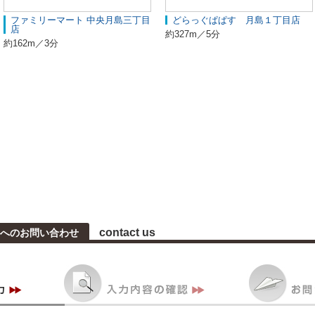
ファミリーマート 中央月島三丁目
どらっぐぱぱす 月島１丁目店
店
約327m／5分
約162m／3分
contact us
へのお問い合わせ