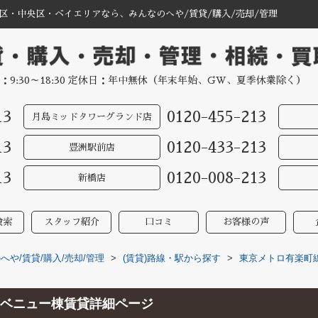
区・中央区・ベイエリアなら、みんなのへや/賃貸/購入/売却/管理
：9:30～18:30 定休日：年中無休（年末年始、GW、夏季休業除く）
13
0120-455-213
月島ミッドタワーグランド店
13
0120-433-213
豊洲駅前店
13
0120-008-213
新橋店
検索
スタッフ紹介
口コミ
お客様の声
や/賃貸/購入/売却/管理
>
(賃貸)路線・駅から探す
>
東京メトロ有楽町
ベニュー棟賃貸詳細ページ