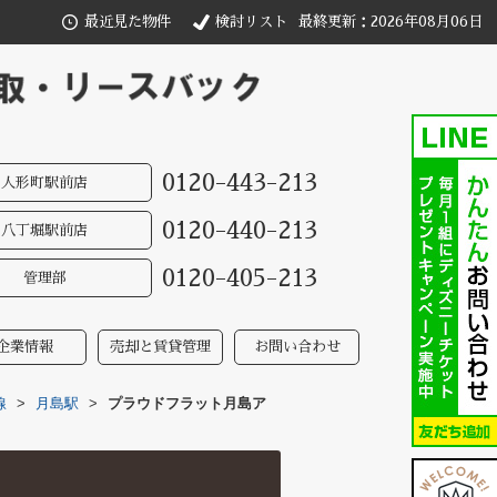
最近見た物件
検討リスト
最終更新：2026年08月06日
0120-443-213
人形町駅前店
0120-440-213
八丁堀駅前店
0120-405-213
管理部
企業情報
売却と賃貸管理
お問い合わせ
線
>
月島駅
>
プラウドフラット月島ア