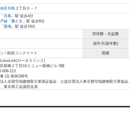
央区
月島
３丁目６－７
「
月島
」駅 徒歩4分
戸線
「
勝どき
」駅 徒歩8分
「
築地
」駅 徒歩19分
管理費・共益費
築年月(築年数)
ン / 鉄筋コンクリート
階建
otusLink(ロータスリンク)
区新橋２丁目16-1 ニュー新橋ビル 5階
0-008-213
 (3) 第96398号
法人全国宅地建物取引業保証協会、公益社団法人東京都宅地建物取引業協会
、東京商工会議所会員