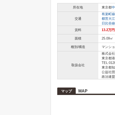
所在地
東京都
中
有楽町線
交通
都営大江
日比谷線
賃料
13.2万円
面積
25.09㎡
種別/構造
マンショ
株式会社L
東京都港
TEL:012
取扱会社
東京都知事
公益社団
政治連盟
MAP
マップ