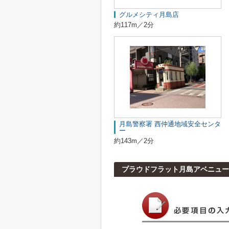
グルメシティ月島店
約117m／2分
月島警察署 西仲通地域安全センタ
ー
約143m／2分
プラウドフラット月島アベニュー