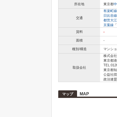
所在地
東京都
中
有楽町線
日比谷線
交通
都営大江
京葉線
「
賃料
-
面積
-
種別/構造
マンショ
株式会社L
東京都港
TEL:012
取扱会社
東京都知事
公益社団
政治連盟
MAP
マップ