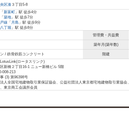
央区
湊
３丁目5-8
「
新富町
」駅 徒歩4分
「
築地
」駅 徒歩7分
戸線
「
月島
」駅 徒歩9分
八丁堀
」駅 徒歩8分
管理費・共益費
築年月(築年数)
ン / 鉄骨鉄筋コンクリート
階建
otusLink(ロータスリンク)
区新橋２丁目16-1 ニュー新橋ビル 5階
0-008-213
 (3) 第96398号
法人全国宅地建物取引業保証協会、公益社団法人東京都宅地建物取引業協会
、東京商工会議所会員