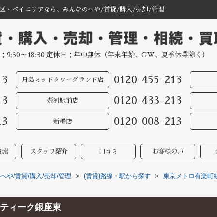
区・ベイエリアなら、みんなのへや/賃貸/購入/売却/管理
：9:30～18:30 定休日：年中無休（年末年始、GW、夏季休業除く）
13
0120-455-213
月島ミッドタワーグランド店
13
0120-433-213
豊洲駅前店
13
0120-008-213
新橋店
検索
スタッフ紹介
口コミ
お客様の声
や/賃貸/購入/売却/管理
>
(賃貸)路線・駅から探す
>
東京メトロ有楽町
ティーク銀座東