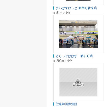
まいばすけっと 新富町駅東店
約51m／1分
どらっぐぱぱす 明石町店
約292m／4分
聖路加国際病院