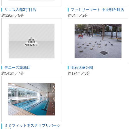
リコス入船3丁目店
ファミリーマート 中央明石町店
約326m／5分
約84m／2分
デニーズ築地店
明石児童公園
約543m／7分
約174m／3分
ミミフィットネスクラブリバーシ