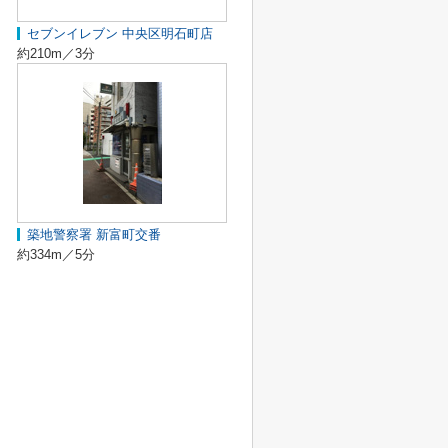
セブンイレブン 中央区明石町店
約210m／3分
築地警察署 新富町交番
約334m／5分