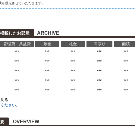
状を優先させていただきます。
ARCHIVE
に掲載したお部屋
管理費・共益費
敷金
礼金
間取り
面積
***
***
***
***
***
***
***
***
***
***
***
***
***
***
***
***
***
***
***
***
***
***
***
***
***
を見る
せください。
OVERVIEW
要