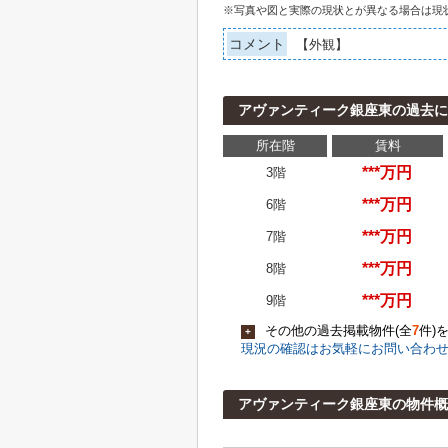
※写真や図と実際の現状とが異なる場合は現
コメント
【外観】
アヴァンティーク銀座東の過去
所在階
賃料
***万円
3階
***万円
6階
***万円
7階
***万円
8階
***万円
9階
その他の過去掲載物件(全
7
件)
+
現況の確認はお気軽にお問い合わ
アヴァンティーク銀座東の物件概