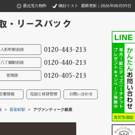
最近見た物件
検討リスト
最終更新：2026年08月09日
0120-443-213
人形町駅前店
0120-440-213
八丁堀駅前店
0120-405-213
管理部
企業情報
売却と賃貸管理
お問い合わせ
線
>
新富町駅
>
アヴァンティーク銀座