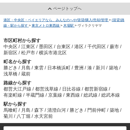
ページトップへ
港区・中央区・ベイエリアなら、みんなのへや/賃貸/購入/売却/管理
>
(賃貸)路
線・駅から探す
>
東京メトロ東西線
>
木場駅
>
ヴィラクリヤマ
市区町村から探す
中央区
/
江東区
/
墨田区
/
台東区
/
港区
/
千代田区
/
蕨市
/
新宿区
/
松戸市
/
横浜市港北区
町名から探す
勝どき
/
月島
/
東雲
/
日本橋浜町
/
豊洲
/
湊
/
新川
/
築地
/
浅草橋
/
蔵前
路線から探す
都営大江戸線
/
都営浅草線
/
日比谷線
/
都営新宿線
/
有楽町線
/
半蔵門線
/
京葉線
/
東西線
/
総武線
/
総武本線
駅から探す
馬喰町
/
月島
/
森下
/
清澄白河
/
勝どき
/
門前仲町
/
築地
/
菊川
/
八丁堀
/
水天宮前