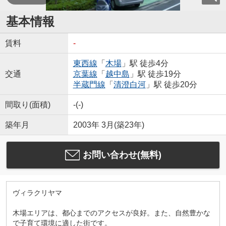
基本情報
賃料
-
東西線
「
木場
」駅 徒歩4分
交通
京葉線
「
越中島
」駅 徒歩19分
半蔵門線
「
清澄白河
」駅 徒歩20分
間取り(面積)
-(-)
築年月
2003年 3月(築23年)
お問い合わせ(無料)
ヴィラクリヤマ
木場エリアは、都心までのアクセスが良好。また、自然豊かな
で子育て環境に適した街です。