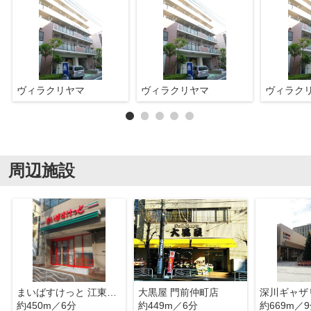
ヴィラクリヤマ
ヴィラクリヤマ
ヴィラク
周辺施設
まいばすけっと 江東富岡2丁目店
大黒屋 門前仲町店
深川ギャザ
約450m／6分
約449m／6分
約669m／