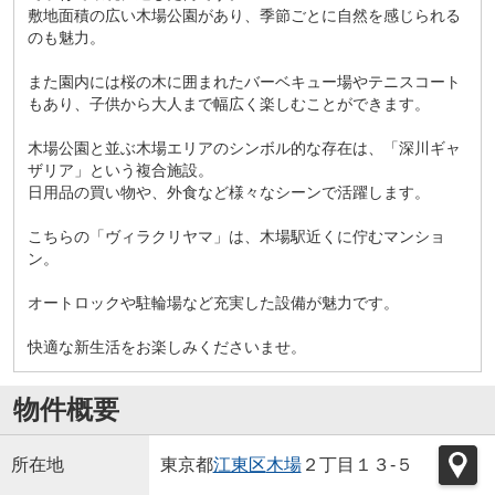
敷地面積の広い木場公園があり、季節ごとに自然を感じられる
のも魅力。
また園内には桜の木に囲まれたバーベキュー場やテニスコート
もあり、子供から大人まで幅広く楽しむことができます。
木場公園と並ぶ木場エリアのシンボル的な存在は、「深川ギャ
ザリア」という複合施設。
日用品の買い物や、外食など様々なシーンで活躍します。
こちらの「ヴィラクリヤマ」は、木場駅近くに佇むマンショ
ン。
オートロックや駐輪場など充実した設備が魅力です。
快適な新生活をお楽しみくださいませ。
物件概要
所在地
東京都
江東区
木場
２丁目１３-５