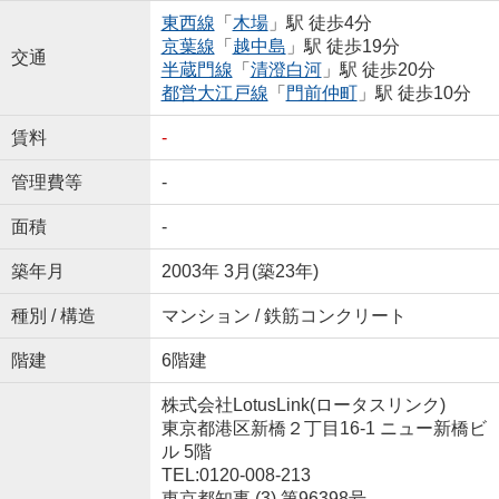
東西線
「
木場
」駅 徒歩4分
京葉線
「
越中島
」駅 徒歩19分
交通
半蔵門線
「
清澄白河
」駅 徒歩20分
都営大江戸線
「
門前仲町
」駅 徒歩10分
賃料
-
管理費等
-
面積
-
築年月
2003年 3月(築23年)
種別 / 構造
マンション / 鉄筋コンクリート
階建
6階建
株式会社LotusLink(ロータスリンク)
東京都港区新橋２丁目16-1 ニュー新橋ビ
ル 5階
TEL:0120-008-213
東京都知事 (3) 第96398号