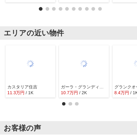
エリアの近い物件
カスタリア住吉
ガーラ・グランディ木場公園
グランクオ
11.3
万
円
/ 1K
10.7
万
円
/ 2K
8.4
万
円
/ 1
お客様の声