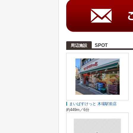
SPOT
周辺施設
まいばすけっと 木場駅前店
約449m／6分