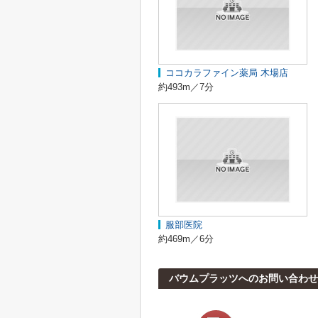
ココカラファイン薬局 木場店
約493m／7分
服部医院
約469m／6分
バウムプラッツへのお問い合わせ