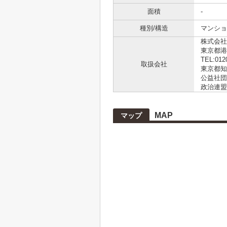
面積
-
種別/構造
マンショ
株式会社L
東京都港
TEL:012
取扱会社
東京都知事
公益社団
政治連盟
MAP
マップ