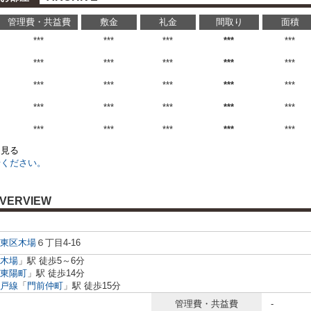
管理費・共益費
敷金
礼金
間取り
面積
***
***
***
***
***
***
***
***
***
***
***
***
***
***
***
***
***
***
***
***
***
***
***
***
***
を見る
せください。
VERVIEW
東区
木場
６丁目4-16
木場
」駅 徒歩5～6分
東陽町
」駅 徒歩14分
戸線
「
門前仲町
」駅 徒歩15分
管理費・共益費
-