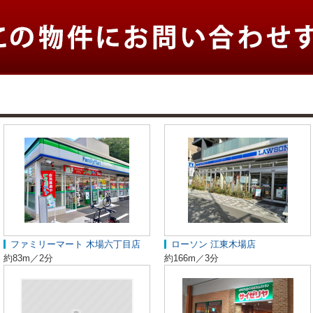
ファミリーマート 木場六丁目店
ローソン 江東木場店
約83m／2分
約166m／3分