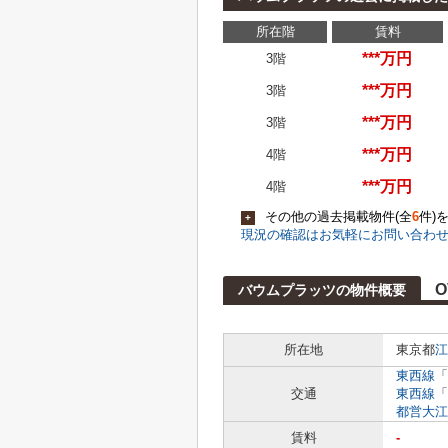
所在階
賃料
***万円
3階
***万円
3階
***万円
3階
***万円
4階
***万円
4階
その他の過去掲載物件(全
6
件)
+
現況の確認はお気軽にお問い合わ
O
バウムプラッツの物件概要
所在地
東京都
江
東西線
「
交通
東西線
「
都営大江
賃料
-