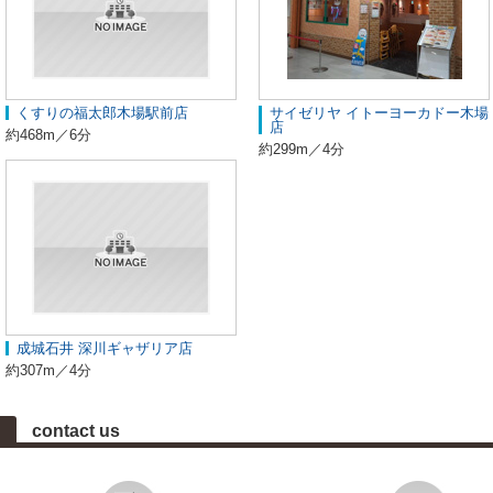
くすりの福太郎木場駅前店
サイゼリヤ イトーヨーカドー木場
店
約468m／6分
約299m／4分
成城石井 深川ギャザリア店
約307m／4分
contact us