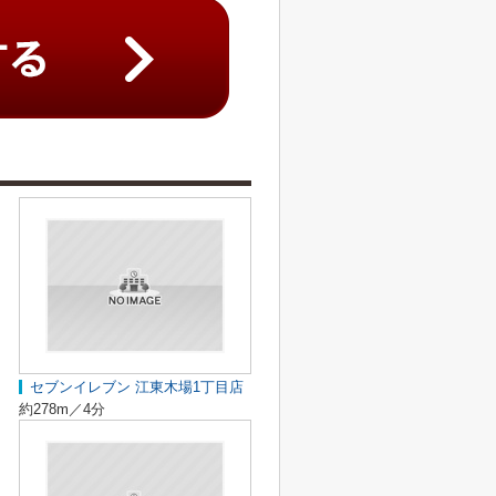
セブンイレブン 江東木場1丁目店
約278m／4分