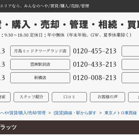
リアなら、みんなのへや/賃貸/購入/売却/管理
：9:30～18:30 定休日：年中無休（年末年始、GW、夏季休業除く）
13
0120-455-213
月島ミッドタワーグランド店
13
0120-433-213
豊洲駅前店
13
0120-008-213
新橋店
検索
スタッフ紹介
口コミ
お客様の声
や/賃貸/購入/売却/管理
>
(賃貸)路線・駅から探す
>
東京メトロ東西線
ラッツ