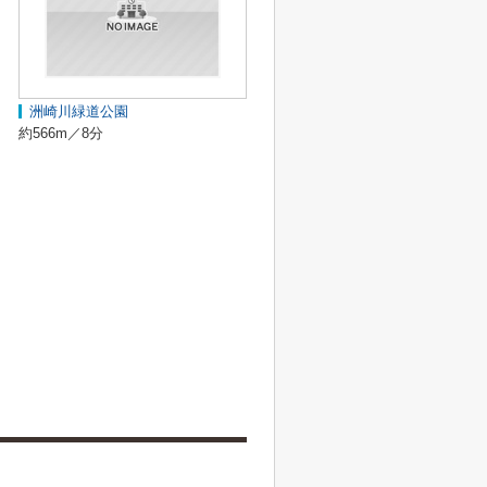
洲崎川緑道公園
約566m／8分