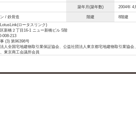
築年月(築年数)
2004年 4
ン / 鉄骨造
階建
8階建
otusLink(ロータスリンク)
区新橋２丁目16-1 ニュー新橋ビル 5階
0-008-213
 (3) 第96398号
法人全国宅地建物取引業保証協会、公益社団法人東京都宅地建物取引業協会
、東京商工会議所会員