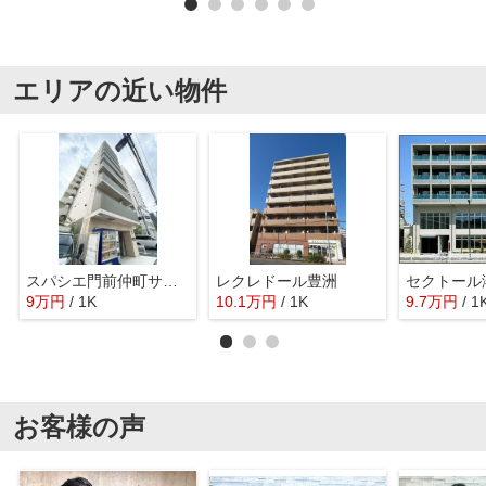
エリアの近い物件
スパシエ門前仲町サウスクレスト
レクレドール豊洲
セクトール
9
万
円
/ 1K
10.1
万
円
/ 1K
9.7
万
円
/ 1
お客様の声