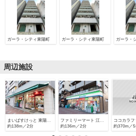
ガーラ・シティ東陽町
ガーラ・シティ東陽町
ガーラ・
周辺施設
まいばすけっと 東陽1丁目店
ファミリーマート 江東東陽一丁目店
約138m／2分
約136m／2分
約370m／