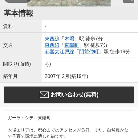
基本情報
賃料
-
東西線
「
木場
」駅 徒歩7分
交通
東西線
「
東陽町
」駅 徒歩7分
都営大江戸線
「
門前仲町
」駅 徒歩19分
間取り(面積)
-(-)
築年月
2007年 2月(築19年)
お問い合わせ(無料)
ガーラ・シティ東陽町
木場エリアは、都心までのアクセスが良好。また、自然豊かな
で子育て環境に適した街です。