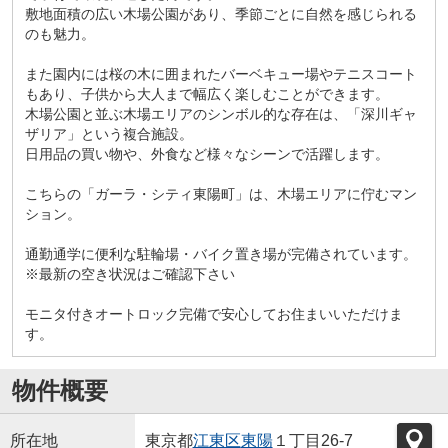
敷地面積の広い木場公園があり、季節ごとに自然を感じられる
のも魅力。
また園内には桜の木に囲まれたバーベキュー場やテニスコート
もあり、子供から大人まで幅広く楽しむことができます。
木場公園と並ぶ木場エリアのシンボル的な存在は、「深川ギャ
ザリア」という複合施設。
日用品の買い物や、外食など様々なシーンで活躍します。
こちらの「ガーラ・シティ東陽町」は、木場エリアに佇むマン
ション。
通勤通学に便利な駐輪場・バイク置き場が完備されています。
※最新の空き状況はご確認下さい
モニタ付きオートロック完備で安心してお住まいいただけま
す。
物件概要
所在地
東京都
江東区
東陽
１丁目26-7