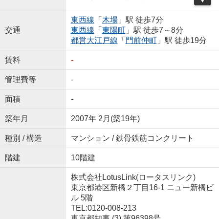
東西線
「
木場
」駅 徒歩7分
交通
東西線
「
東陽町
」駅 徒歩7～8分
都営大江戸線
「
門前仲町
」駅 徒歩19分
賃料
-
管理費等
-
面積
-
築年月
2007年 2月(築19年)
種別 / 構造
マンション / 鉄骨鉄筋コンクリート
階建
10階建
株式会社LotusLink(ロータスリンク)
東京都港区新橋２丁目16-1 ニュー新橋ビ
ル 5階
TEL:0120-008-213
東京都知事 (3) 第96398号