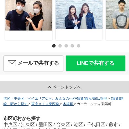
メールで共有する
LINEで共有する
ページトップへ
港区・中央区・ベイエリアなら、みんなのへや/賃貸/購入/売却/管理
>
(賃貸)路
線・駅から探す
>
東京メトロ東西線
>
木場駅
>
ガーラ・シティ東陽町
市区町村から探す
中央区
/
江東区
/
墨田区
/
台東区
/
港区
/
千代田区
/
蕨市
/