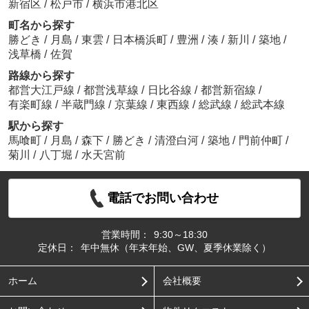
新宿区
/
松戸市
/
横浜市港北区
町名から探す
勝どき
/
月島
/
東雲
/
日本橋浜町
/
豊洲
/
湊
/
新川
/
築地
/
浅草橋
/
佐賀
路線から探す
都営大江戸線
/
都営浅草線
/
日比谷線
/
都営新宿線
/
有楽町線
/
半蔵門線
/
京葉線
/
東西線
/
総武線
/
総武本線
駅から探す
馬喰町
/
月島
/
森下
/
勝どき
/
清澄白河
/
築地
/
門前仲町
/
菊川
/
八丁堀
/
水天宮前
電話でお問い合わせ
営業時間：
9:30～18:30
定休日：
年中無休（年末年始、GW、夏季休業除く）
ホーム
会社概要