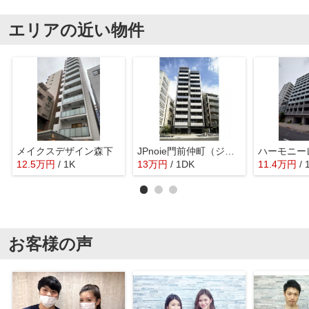
エリアの近い物件
メイクスデザイン森下
JPnoie門前仲町（ジェイピーノイエ門前仲町）
12.5
万
円
/ 1K
13
万
円
/ 1DK
11.4
万
円
/ 
お客様の声