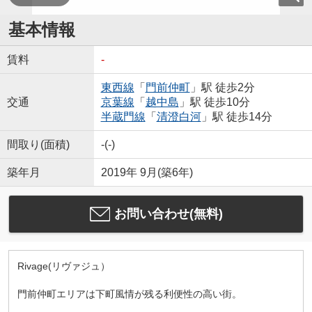
基本情報
賃料
-
東西線
「
門前仲町
」駅 徒歩2分
交通
京葉線
「
越中島
」駅 徒歩10分
半蔵門線
「
清澄白河
」駅 徒歩14分
間取り(面積)
-(-)
築年月
2019年 9月(築6年)
お問い合わせ(無料)
Rivage(リヴァジュ）
門前仲町エリアは下町風情が残る利便性の高い街。