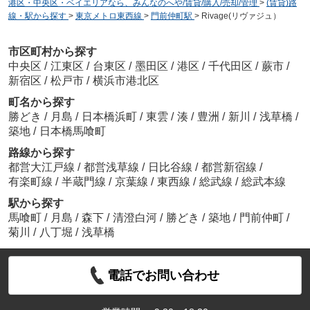
港区・中央区・ベイエリアなら、みんなのへや/賃貸/購入/売却/管理
>
(賃貸)路
線・駅から探す
>
東京メトロ東西線
>
門前仲町駅
>
Rivage(リヴァジュ）
市区町村から探す
中央区
/
江東区
/
台東区
/
墨田区
/
港区
/
千代田区
/
蕨市
/
新宿区
/
松戸市
/
横浜市港北区
町名から探す
勝どき
/
月島
/
日本橋浜町
/
東雲
/
湊
/
豊洲
/
新川
/
浅草橋
/
築地
/
日本橋馬喰町
路線から探す
都営大江戸線
/
都営浅草線
/
日比谷線
/
都営新宿線
/
有楽町線
/
半蔵門線
/
京葉線
/
東西線
/
総武線
/
総武本線
駅から探す
馬喰町
/
月島
/
森下
/
清澄白河
/
勝どき
/
築地
/
門前仲町
/
菊川
/
八丁堀
/
浅草橋
電話でお問い合わせ