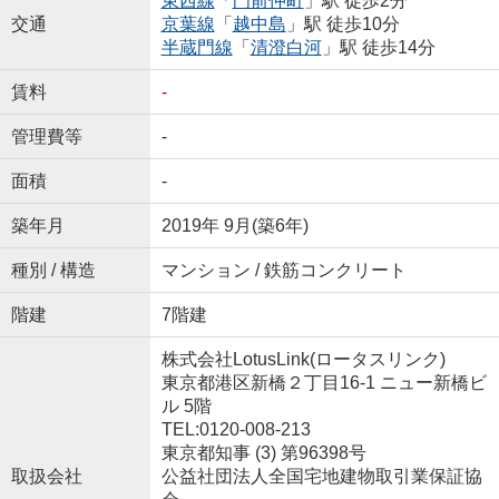
東西線
「
門前仲町
」駅 徒歩2分
交通
京葉線
「
越中島
」駅 徒歩10分
半蔵門線
「
清澄白河
」駅 徒歩14分
賃料
-
管理費等
-
面積
-
築年月
2019年 9月(築6年)
種別 / 構造
マンション / 鉄筋コンクリート
階建
7階建
株式会社LotusLink(ロータスリンク)
東京都港区新橋２丁目16-1 ニュー新橋ビ
ル 5階
TEL:0120-008-213
東京都知事 (3) 第96398号
取扱会社
公益社団法人全国宅地建物取引業保証協