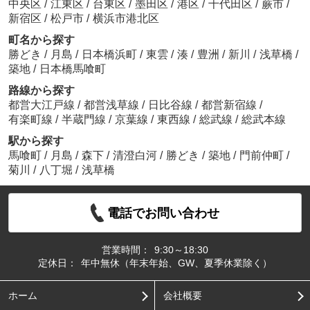
中央区
/
江東区
/
台東区
/
墨田区
/
港区
/
千代田区
/
蕨市
/
新宿区
/
松戸市
/
横浜市港北区
町名から探す
勝どき
/
月島
/
日本橋浜町
/
東雲
/
湊
/
豊洲
/
新川
/
浅草橋
/
築地
/
日本橋馬喰町
路線から探す
都営大江戸線
/
都営浅草線
/
日比谷線
/
都営新宿線
/
有楽町線
/
半蔵門線
/
京葉線
/
東西線
/
総武線
/
総武本線
駅から探す
馬喰町
/
月島
/
森下
/
清澄白河
/
勝どき
/
築地
/
門前仲町
/
菊川
/
八丁堀
/
浅草橋
電話でお問い合わせ
営業時間：
9:30～18:30
定休日：
年中無休（年末年始、GW、夏季休業除く）
ホーム
会社概要