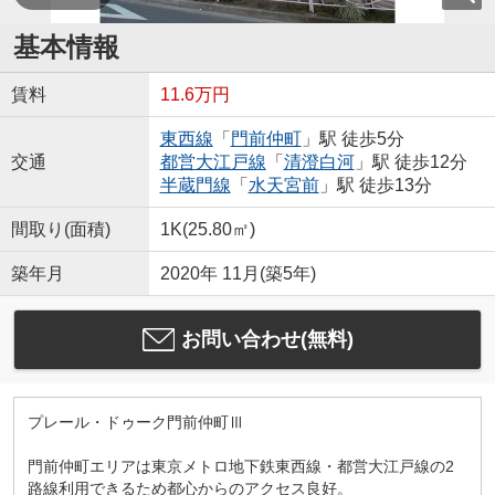
基本情報
賃料
11.6万円
東西線
「
門前仲町
」駅 徒歩5分
交通
都営大江戸線
「
清澄白河
」駅 徒歩12分
半蔵門線
「
水天宮前
」駅 徒歩13分
間取り(面積)
1K(25.80㎡)
築年月
2020年 11月(築5年)
お問い合わせ(無料)
プレール・ドゥーク門前仲町Ⅲ
門前仲町エリアは東京メトロ地下鉄東西線・都営大江戸線の2
路線利用できるため都心からのアクセス良好。