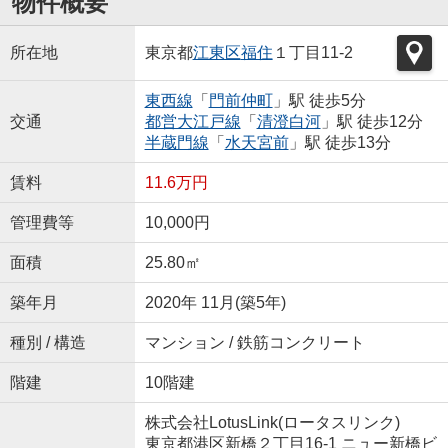
物件概要
所在地
東京都
江東区
福住
１丁目11-2
東西線
「
門前仲町
」駅 徒歩5分
交通
都営大江戸線
「
清澄白河
」駅 徒歩12分
半蔵門線
「
水天宮前
」駅 徒歩13分
賃料
11.6万円
管理費等
10,000円
面積
25.80㎡
築年月
2020年 11月(築5年)
種別 / 構造
マンション / 鉄筋コンクリート
階建
10階建
株式会社LotusLink(ロータスリンク)
東京都港区新橋２丁目16-1 ニュー新橋ビ