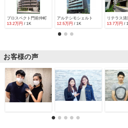
プロスペクト門前仲町
アルテシモシェルト
リテラス清
13.2
万
円
/ 1K
12.5
万
円
/ 1K
13.7
万
円
/ 
お客様の声