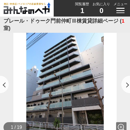
閲覧履歴
お気に入り
メニュー
1
0
プレール・ドゥーク門前仲町Ⅲ棟賃貸詳細ページ (
1
室)
1 / 19