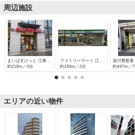
周辺施設
まいばすけっと 江東永代2丁目店
ファミリーマート 江東福住一丁目店
約218m／3分
約159m／2分
約497m／
エリアの近い物件