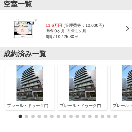
空室一覧
-
11.6万円
(管理費等：10,000円)
0ヶ月
1ヶ月
敷金
礼金
6階
25.80㎡
1K
成約済み一覧
プレール・ドゥーク門前仲町Ⅲ
プレール・ドゥーク門前仲町Ⅲ