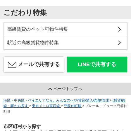
こだわり特集
高級賃貸のペット可物件特集
駅近の高級賃貸物件特集
メールで共有する
LINEで共有する
ページトップへ
港区・中央区・ベイエリアなら、みんなのへや/賃貸/購入/売却/管理
>
(賃貸)路
線・駅から探す
>
東京メトロ東西線
>
門前仲町駅
>
プレール・ドゥーク門前仲
町Ⅲ
市区町村から探す