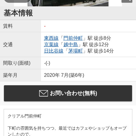
基本情報
賃料
-
東西線
「
門前仲町
」駅 徒歩8分
交通
京葉線
「
越中島
」駅 徒歩12分
日比谷線
「
茅場町
」駅 徒歩14分
間取り(面積)
-(-)
築年月
2020年 7月(築6年)
お問い合わせ(無料)
クリアル門前仲町
下町の雰囲気を持ちつつ、最近ではカフェやショップもオープ
ンしたので、