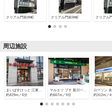
クリアル門前仲町
クリアル門前仲町
クリアル
周辺施設
まいばすけっと 江東永代2丁目店
マルエツ プチ 新川一丁目店
ローソン 
約429m／6分
約667m／9分
約312m／