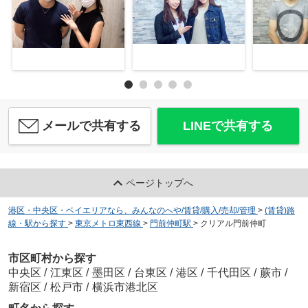
メールで共有する
LINEで共有する
ページトップへ
港区・中央区・ベイエリアなら、みんなのへや/賃貸/購入/売却/管理
>
(賃貸)路
線・駅から探す
>
東京メトロ東西線
>
門前仲町駅
>
クリアル門前仲町
市区町村から探す
中央区
/
江東区
/
墨田区
/
台東区
/
港区
/
千代田区
/
蕨市
/
新宿区
/
松戸市
/
横浜市港北区