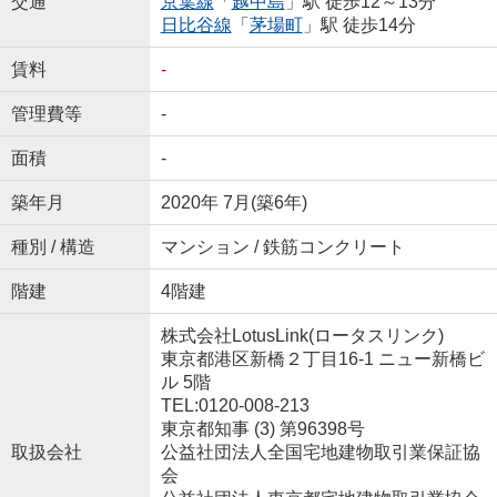
交通
京葉線
「
越中島
」駅 徒歩12～13分
日比谷線
「
茅場町
」駅 徒歩14分
賃料
-
管理費等
-
面積
-
築年月
2020年 7月(築6年)
種別 / 構造
マンション / 鉄筋コンクリート
階建
4階建
株式会社LotusLink(ロータスリンク)
東京都港区新橋２丁目16-1 ニュー新橋ビ
ル 5階
TEL:0120-008-213
東京都知事 (3) 第96398号
取扱会社
公益社団法人全国宅地建物取引業保証協
会