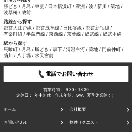
町名から探す
勝どき
/
月島
/
東雲
/
日本橋浜町
/
豊洲
/
湊
/
新川
/
築地
/
浅草橋
/
蔵前
路線から探す
都営大江戸線
/
都営浅草線
/
日比谷線
/
都営新宿線
/
有楽町線
/
半蔵門線
/
東西線
/
京葉線
/
総武線
/
総武本線
駅から探す
馬喰町
/
月島
/
勝どき
/
森下
/
清澄白河
/
築地
/
門前仲町
/
菊川
/
八丁堀
/
水天宮前
電話でお問い合わせ
営業時間：
9:30～18:30
定休日：
年中無休（年末年始、GW、夏季休業除く）
ホーム
会社概要
お問い合わせ
物件リクエスト