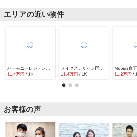
エリアの近い物件
ハーモニーレジデンス森下ステーションフロント
メイクスデザイン門前仲町リバープレイス
11.4
万
円
/ 1K
11.4
万
円
/ 1K
11.2
万
円
/ 
お客様の声