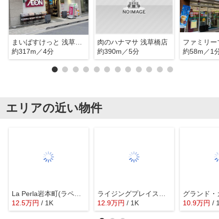
まいばすけっと 浅草橋1丁目店
肉のハナマサ 浅草橋店
約317m／4分
約390m／5分
約58m／1
エリアの近い物件
La Perla岩本町(ラペルラ岩本町)
ライジングプレイス秋葉原
グランド・
12.5
万
円
/ 1K
12.9
万
円
/ 1K
10.9
万
円
/ 