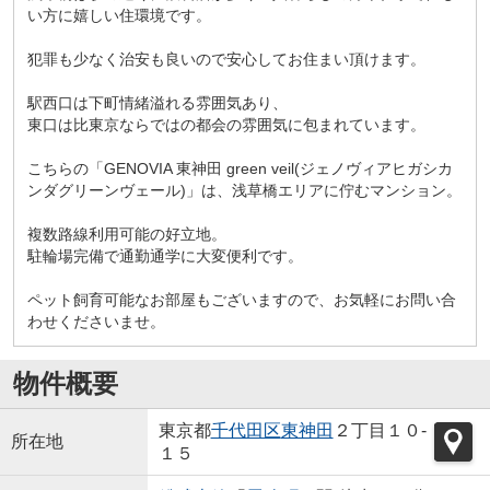
い方に嬉しい住環境です。
犯罪も少なく治安も良いので安心してお住まい頂けます。
駅西口は下町情緒溢れる雰囲気あり、
東口は比東京ならではの都会の雰囲気に包まれています。
こちらの「GENOVIA 東神田 green veil(ジェノヴィアヒガシカ
ンダグリーンヴェール)」は、浅草橋エリアに佇むマンション。
複数路線利用可能の好立地。
駐輪場完備で通勤通学に大変便利です。
ペット飼育可能なお部屋もございますので、お気軽にお問い合
わせくださいませ。
物件概要
東京都
千代田区
東神田
２丁目１０-
所在地
１５