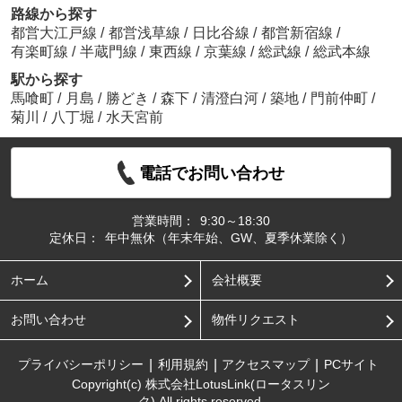
路線から探す
都営大江戸線
/
都営浅草線
/
日比谷線
/
都営新宿線
/
有楽町線
/
半蔵門線
/
東西線
/
京葉線
/
総武線
/
総武本線
駅から探す
馬喰町
/
月島
/
勝どき
/
森下
/
清澄白河
/
築地
/
門前仲町
/
菊川
/
八丁堀
/
水天宮前
電話でお問い合わせ
営業時間：
9:30～18:30
定休日：
年中無休（年末年始、GW、夏季休業除く）
ホーム
会社概要
お問い合わせ
物件リクエスト
プライバシーポリシー
利用規約
アクセスマップ
PCサイト
Copyright(c) 株式会社LotusLink(ロータスリン
ク) All rights reserved.