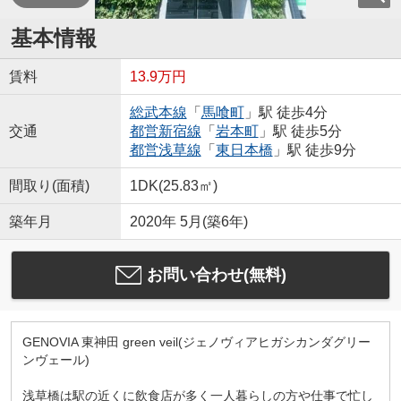
基本情報
賃料
13.9万円
総武本線
「
馬喰町
」駅 徒歩4分
交通
都営新宿線
「
岩本町
」駅 徒歩5分
都営浅草線
「
東日本橋
」駅 徒歩9分
間取り(面積)
1DK(25.83㎡)
築年月
2020年 5月(築6年)
お問い合わせ(無料)
GENOVIA 東神田 green veil(ジェノヴィアヒガシカンダグリー
ンヴェール)
浅草橋は駅の近くに飲食店が多く一人暮らしの方や仕事で忙し