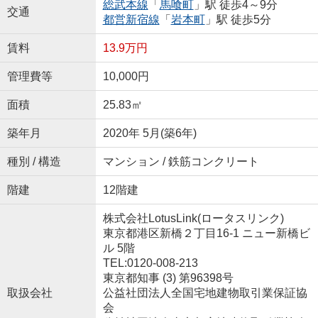
総武本線
「
馬喰町
」駅 徒歩4～9分
交通
都営新宿線
「
岩本町
」駅 徒歩5分
賃料
13.9万円
管理費等
10,000円
面積
25.83㎡
築年月
2020年 5月(築6年)
種別 / 構造
マンション / 鉄筋コンクリート
階建
12階建
株式会社LotusLink(ロータスリンク)
東京都港区新橋２丁目16-1 ニュー新橋ビ
ル 5階
TEL:0120-008-213
東京都知事 (3) 第96398号
取扱会社
公益社団法人全国宅地建物取引業保証協
会