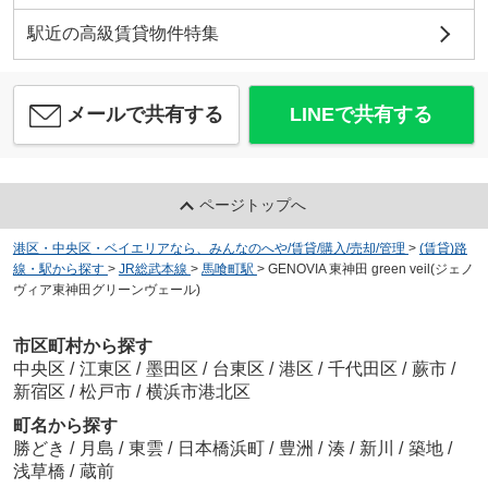
駅近の高級賃貸物件特集
メールで共有する
LINEで共有する
ページトップへ
港区・中央区・ベイエリアなら、みんなのへや/賃貸/購入/売却/管理
>
(賃貸)路
線・駅から探す
>
JR総武本線
>
馬喰町駅
>
GENOVIA 東神田 green veil(ジェノ
ヴィア東神田グリーンヴェール)
市区町村から探す
中央区
/
江東区
/
墨田区
/
台東区
/
港区
/
千代田区
/
蕨市
/
新宿区
/
松戸市
/
横浜市港北区
町名から探す
勝どき
/
月島
/
東雲
/
日本橋浜町
/
豊洲
/
湊
/
新川
/
築地
/
浅草橋
/
蔵前