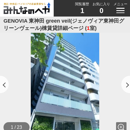
閲覧履歴
お気に入り
メニュー
1
0
GENOVIA 東神田 green veil(ジェノヴィア東神田グ
リーンヴェール)棟賃貸詳細ページ (
1
室)
1 / 23