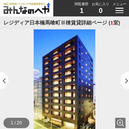
閲覧履歴
お気に入り
メニュー
1
0
レジディア日本橋馬喰町Ⅲ棟賃貸詳細ページ (
1
室)
1 / 20