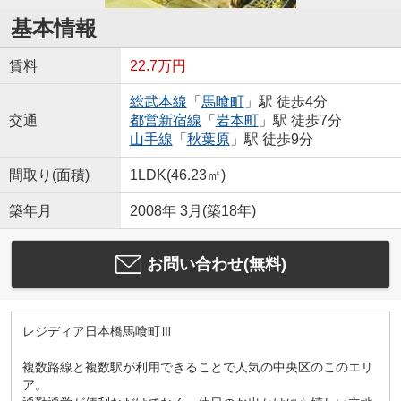
基本情報
賃料
22.7万円
総武本線
「
馬喰町
」駅 徒歩4分
交通
都営新宿線
「
岩本町
」駅 徒歩7分
山手線
「
秋葉原
」駅 徒歩9分
間取り(面積)
1LDK(46.23㎡)
築年月
2008年 3月(築18年)
お問い合わせ(無料)
レジディア日本橋馬喰町Ⅲ
複数路線と複数駅が利用できることで人気の中央区のこのエリ
ア。