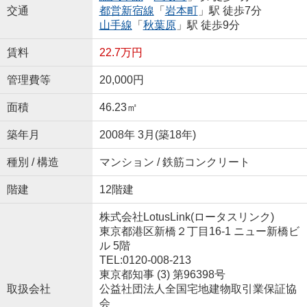
交通
都営新宿線
「
岩本町
」駅 徒歩7分
山手線
「
秋葉原
」駅 徒歩9分
賃料
22.7万円
管理費等
20,000円
面積
46.23㎡
築年月
2008年 3月(築18年)
種別 / 構造
マンション / 鉄筋コンクリート
階建
12階建
株式会社LotusLink(ロータスリンク)
東京都港区新橋２丁目16-1 ニュー新橋ビ
ル 5階
TEL:0120-008-213
東京都知事 (3) 第96398号
取扱会社
公益社団法人全国宅地建物取引業保証協
会