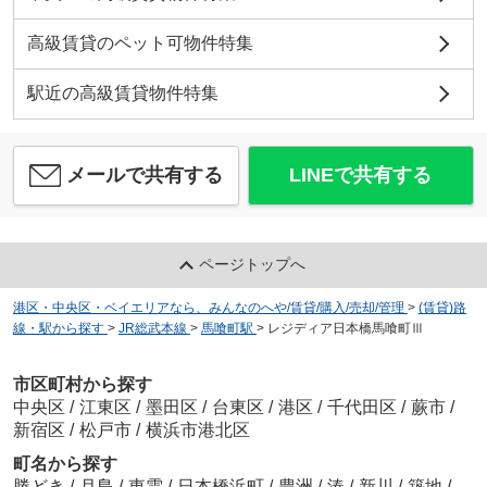
高級賃貸のペット可物件特集
駅近の高級賃貸物件特集
メールで共有する
LINEで共有する
ページトップへ
港区・中央区・ベイエリアなら、みんなのへや/賃貸/購入/売却/管理
>
(賃貸)路
線・駅から探す
>
JR総武本線
>
馬喰町駅
>
レジディア日本橋馬喰町Ⅲ
市区町村から探す
中央区
/
江東区
/
墨田区
/
台東区
/
港区
/
千代田区
/
蕨市
/
新宿区
/
松戸市
/
横浜市港北区
町名から探す
勝どき
/
月島
/
東雲
/
日本橋浜町
/
豊洲
/
湊
/
新川
/
築地
/