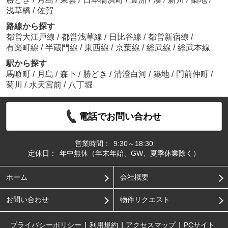
浅草橋
/
佐賀
路線から探す
都営大江戸線
/
都営浅草線
/
日比谷線
/
都営新宿線
/
有楽町線
/
半蔵門線
/
東西線
/
京葉線
/
総武線
/
総武本線
駅から探す
馬喰町
/
月島
/
森下
/
勝どき
/
清澄白河
/
築地
/
門前仲町
/
菊川
/
水天宮前
/
八丁堀
電話でお問い合わせ
営業時間：
9:30～18:30
定休日：
年中無休（年末年始、GW、夏季休業除く）
ホーム
会社概要
お問い合わせ
物件リクエスト
プライバシーポリシー
利用規約
アクセスマップ
PCサイト