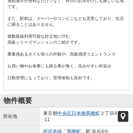
通勤通学が便利なだけでなく、休日のお出かけにも嬉しい立地
です。
また、駅前は、スーパーやコンビニなども充実しており、生活
に困ることはありません。
複数路線利用可能な好立地に佇む
高級シリーズマンションのご紹介です。
重量感あるタイル張りの外観や、高級感漂うエントランス
お買い物やお食事にも困る事が無く、住みやすい街並み
日勤管理になっており、管理体制も良好です。
物件概要
東京都
中央区
日本橋馬喰町
２丁目4
所在地
-11
総武本線
「
馬喰町
」駅 徒歩4分