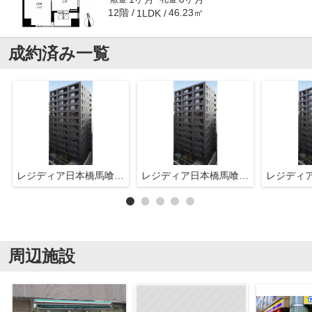
12階
46.23㎡
1LDK
成約済み一覧
レジディア日本橋馬喰町Ⅲ
レジディア日本橋馬喰町Ⅲ
周辺施設