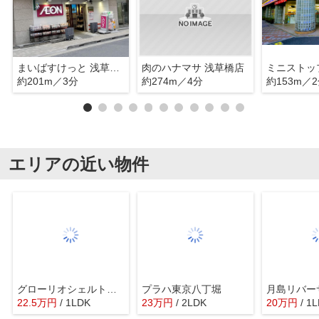
まいばすけっと 浅草橋1丁目店
肉のハナマサ 浅草橋店
約201m／3分
約274m／4分
約153m／
エリアの近い物件
グローリオシェルト東京八丁堀
プラハ東京八丁堀
22.5
万
円
/ 1LDK
23
万
円
/ 2LDK
20
万
円
/ 1