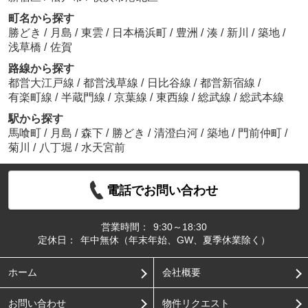
町名から探す
勝どき
/
月島
/
東雲
/
日本橋浜町
/
豊洲
/
湊
/
新川
/
築地
/
浅草橋
/
佐賀
路線から探す
都営大江戸線
/
都営浅草線
/
日比谷線
/
都営新宿線
/
有楽町線
/
半蔵門線
/
京葉線
/
東西線
/
総武線
/
総武本線
駅から探す
馬喰町
/
月島
/
森下
/
勝どき
/
清澄白河
/
築地
/
門前仲町
/
菊川
/
八丁堀
/
水天宮前
電話でお問い合わせ
営業時間：
9:30～18:30
定休日：
年中無休（年末年始、GW、夏季休業除く）
ホーム
会社概要
お問い合わせ
物件リクエスト