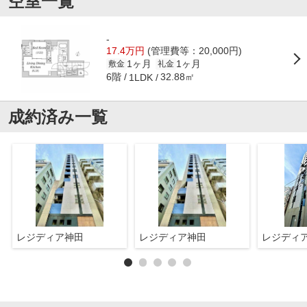
空室一覧
-
17.4万円
(管理費等：20,000円)
1ヶ月
1ヶ月
敷金
礼金
6階
32.88㎡
1LDK
成約済み一覧
レジディア神田
レジディア神田
レジディ