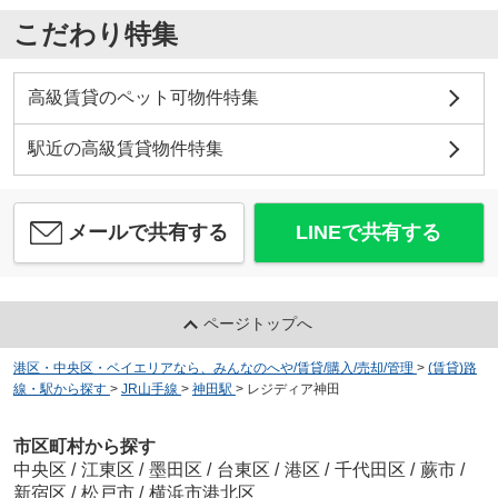
こだわり特集
高級賃貸のペット可物件特集
駅近の高級賃貸物件特集
メールで共有する
LINEで共有する
ページトップへ
港区・中央区・ベイエリアなら、みんなのへや/賃貸/購入/売却/管理
>
(賃貸)路
線・駅から探す
>
JR山手線
>
神田駅
>
レジディア神田
市区町村から探す
中央区
/
江東区
/
墨田区
/
台東区
/
港区
/
千代田区
/
蕨市
/
新宿区
/
松戸市
/
横浜市港北区