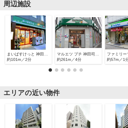
周辺施設
まいばすけっと 神田駅北口店
マルエツ プチ 神田司町店
約101m／2分
約261m／4分
約57m／1
エリアの近い物件