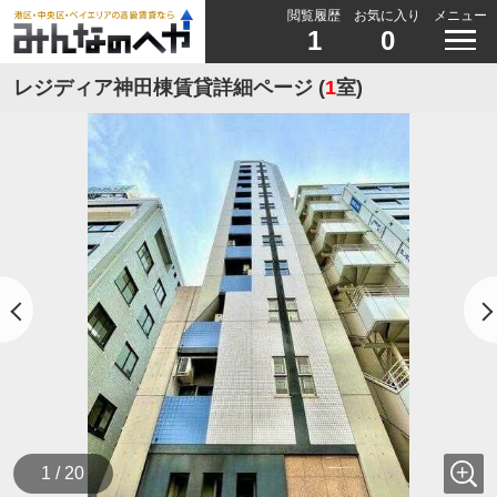
閲覧履歴
お気に入り
メニュー
1
0
レジディア神田棟賃貸詳細ページ (
1
室)
1 / 20