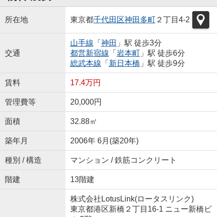
所在地
東京都
千代田区
神田多町
２丁目4-2
山手線
「
神田
」駅 徒歩3分
交通
都営新宿線
「
岩本町
」駅 徒歩6分
総武本線
「
新日本橋
」駅 徒歩9分
賃料
17.4万円
管理費等
20,000円
面積
32.88㎡
築年月
2006年 6月(築20年)
種別 / 構造
マンション / 鉄筋コンクリート
階建
13階建
株式会社LotusLink(ロータスリンク)
東京都港区新橋２丁目16-1 ニュー新橋ビ