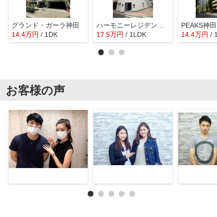
グランド・ガーラ神田
ハーモニーレジデンス千代田岩本町
14.4
万
円
/ 1DK
17.5
万
円
/ 1LDK
14.4
万
円
/ 
お客様の声