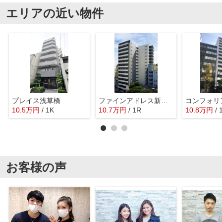
エリアの近い物件
プレイス浅草橋
ファインアドレス新御徒町
コンフォリ
10.5
万
円
/ 1K
10.7
万
円
/ 1R
10.8
万
円
/ 
お客様の声