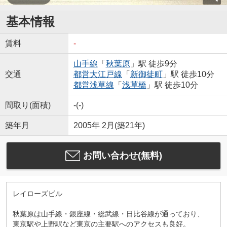
基本情報
賃料
-
山手線
「
秋葉原
」駅 徒歩9分
交通
都営大江戸線
「
新御徒町
」駅 徒歩10分
都営浅草線
「
浅草橋
」駅 徒歩10分
間取り(面積)
-(-)
築年月
2005年 2月(築21年)
お問い合わせ(無料)
レイローズビル
秋葉原は山手線・銀座線・総武線・日比谷線が通っており、
東京駅や上野駅など東京の主要駅へのアクセスも良好。