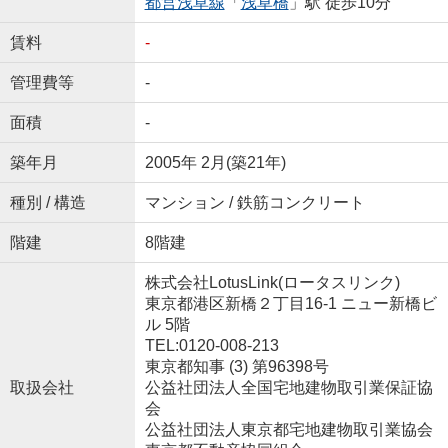
都営浅草線
「
浅草橋
」駅 徒歩10分
賃料
-
管理費等
-
面積
-
築年月
2005年 2月(築21年)
種別 / 構造
マンション / 鉄筋コンクリート
階建
8階建
株式会社LotusLink(ロータスリンク)
東京都港区新橋２丁目16-1 ニュー新橋ビ
ル 5階
TEL:0120-008-213
東京都知事 (3) 第96398号
取扱会社
公益社団法人全国宅地建物取引業保証協
会
公益社団法人東京都宅地建物取引業協会