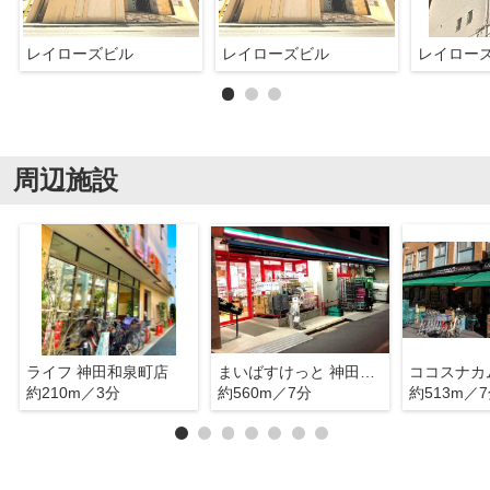
レイローズビル
レイローズビル
レイロー
周辺施設
ライフ 神田和泉町店
まいばすけっと 神田佐久間町店
ココスナカ
約210m／3分
約560m／7分
約513m／