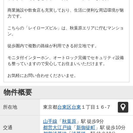
商業施設や飲食店も充実しており、生活に便利な周辺環境が魅
力です。
こちらの「レイローズビル」は、秋葉原エリアに佇むマンショ
ン。
徒歩圏内で複数の路線が利用できる好立地です。
モニタ付インターホン、オートロック完備でセキュリティ設備
も整っていますので安心してお住まいいただけます。
お気軽にお問い合わせくださいませ。
物件概要
所在地
東京都
台東区
台東
１丁目１６-７
山手線
「
秋葉原
」駅 徒歩9分
交通
都営大江戸線
「
新御徒町
」駅 徒歩10分