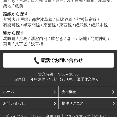
勝どき
/
月島
/
日本橋浜町
/
東雲
/
湊
/
豊洲
/
新川
/
浅草橋
/
築地
/
蔵前
路線から探す
都営大江戸線
/
都営浅草線
/
日比谷線
/
都営新宿線
/
有楽町線
/
半蔵門線
/
京葉線
/
東西線
/
総武線
/
総武本線
駅から探す
馬喰町
/
月島
/
清澄白河
/
勝どき
/
森下
/
築地
/
門前仲町
/
菊川
/
八丁堀
/
浅草橋
電話でお問い合わせ
営業時間：
9:30～18:30
定休日：
年中無休（年末年始、GW、夏季休業除く）
ホーム
会社概要
お問い合わせ
物件リクエスト
プライバシーポリシー
利用規約
アクセスマップ
PCサイト