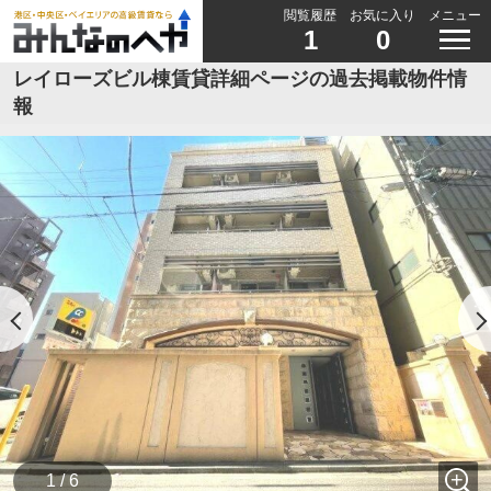
閲覧履歴
お気に入り
メニュー
1
0
レイローズビル棟賃貸詳細ページの過去掲載物件情
報
1 / 6