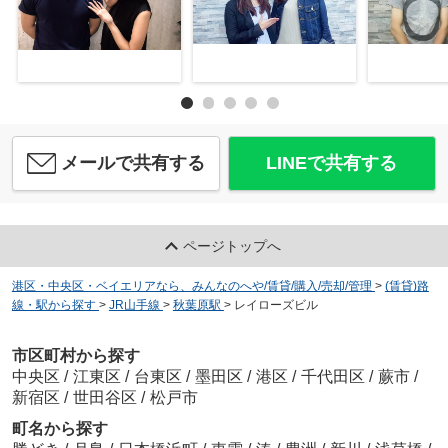
メールで共有する
LINEで共有する
ページトップへ
港区・中央区・ベイエリアなら、みんなのへや/賃貸/購入/売却/管理
>
(賃貸)路
線・駅から探す
>
JR山手線
>
秋葉原駅
>
レイローズビル
市区町村から探す
中央区
/
江東区
/
台東区
/
墨田区
/
港区
/
千代田区
/
蕨市
/
新宿区
/
世田谷区
/
松戸市
町名から探す