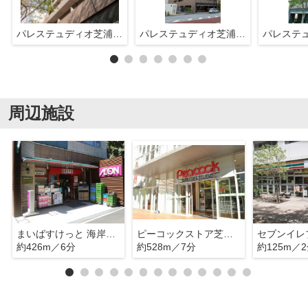
パレステュディオ芝浦シティ
パレステュディオ芝浦シティ
周辺施設
まいばすけっと 海岸3丁目店
ピーコックストア芝浦アイランド店
約426m／6分
約528m／7分
約125m／