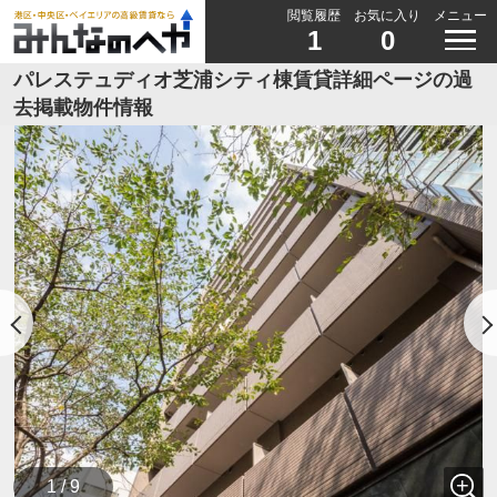
閲覧履歴
お気に入り
メニュー
1
0
パレステュディオ芝浦シティ棟賃貸詳細ページの過
去掲載物件情報
1 / 9