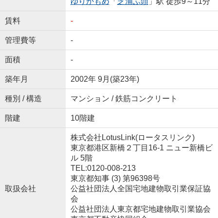
ゆりかもめ
「
芝浦ふ頭
」駅 徒歩9～11分
賃料
-
管理費等
-
面積
-
築年月
2002年 9月(築23年)
種別 / 構造
マンション / 鉄筋コンクリート
階建
10階建
株式会社LotusLink(ロータスリンク)
東京都港区新橋２丁目16-1 ニュー新橋ビ
ル 5階
TEL:0120-008-213
東京都知事 (3) 第96398号
取扱会社
公益社団法人全国宅地建物取引業保証協
会
公益社団法人東京都宅地建物取引業協会