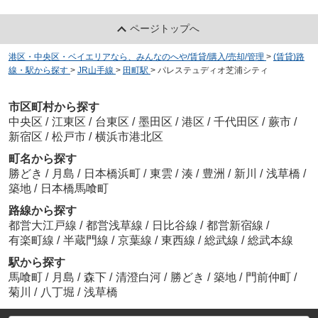
ページトップへ
港区・中央区・ベイエリアなら、みんなのへや/賃貸/購入/売却/管理
>
(賃貸)路
線・駅から探す
>
JR山手線
>
田町駅
>
パレステュディオ芝浦シティ
市区町村から探す
中央区
/
江東区
/
台東区
/
墨田区
/
港区
/
千代田区
/
蕨市
/
新宿区
/
松戸市
/
横浜市港北区
町名から探す
勝どき
/
月島
/
日本橋浜町
/
東雲
/
湊
/
豊洲
/
新川
/
浅草橋
/
築地
/
日本橋馬喰町
路線から探す
都営大江戸線
/
都営浅草線
/
日比谷線
/
都営新宿線
/
有楽町線
/
半蔵門線
/
京葉線
/
東西線
/
総武線
/
総武本線
駅から探す
馬喰町
/
月島
/
森下
/
清澄白河
/
勝どき
/
築地
/
門前仲町
/
菊川
/
八丁堀
/
浅草橋