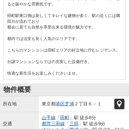
ると賑やかな雰囲気です。
田町駅東口側は新しくてキレイな建物が多く、駅の近くには隅
田川が流れており
都会に居ても自然を享受出来る環境が魅力です。
都内では治安も良く人気のエリアです。
こちらのマンションは田町エリアの好立地に佇むレジデンス。
分譲マンションならではの充実した設備付き。
快適な新生活をお楽しみくださいませ。
物件概要
所在地
東京都
港区
芝浦
２丁目６－１
山手線
「
田町
」駅 徒歩8分
交通
都営三田線
「
三田
」駅 徒歩9分