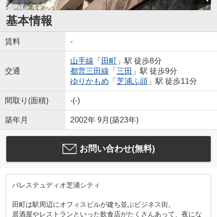
基本情報
賃料
-
山手線
「
田町
」駅 徒歩8分
交通
都営三田線
「
三田
」駅 徒歩9分
ゆりかもめ
「
芝浦ふ頭
」駅 徒歩11分
間取り(面積)
-(-)
築年月
2002年 9月(築23年)
お問い合わせ(無料)
パレステュディオ芝浦シティ
田町は駅周辺にオフィスビルが建ち並ぶビジネス街。
居酒屋やレストランといった飲食店がたくさんあって、夜にな