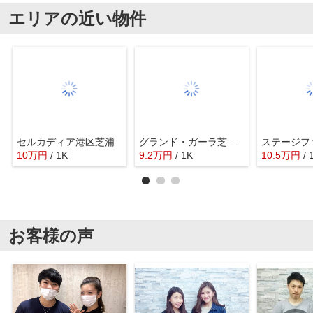
エリアの近い物件
セルカディア港区芝浦
グランド・ガーラ芝公園
10
万
円
/ 1K
9.2
万
円
/ 1K
10.5
万
円
/ 
お客様の声