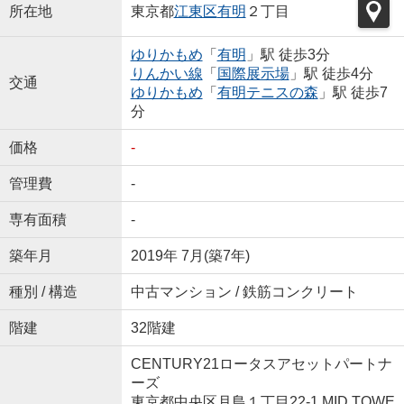
所在地
東京都
江東区
有明
２丁目
ゆりかもめ
「
有明
」駅 徒歩3分
りんかい線
「
国際展示場
」駅 徒歩4分
交通
ゆりかもめ
「
有明テニスの森
」駅 徒歩7
分
価格
-
管理費
-
専有面積
-
築年月
2019年 7月(築7年)
種別 / 構造
中古マンション / 鉄筋コンクリート
階建
32階建
CENTURY21ロータスアセットパートナ
ーズ
東京都中央区月島１丁目22-1 MID TOWE