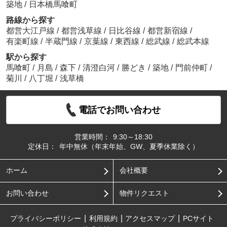
築地
/
日本橋馬喰町
路線から探す
都営大江戸線
/
都営浅草線
/
日比谷線
/
都営新宿線
/
有楽町線
/
半蔵門線
/
京葉線
/
東西線
/
総武線
/
総武本線
駅から探す
馬喰町
/
月島
/
森下
/
清澄白河
/
勝どき
/
築地
/
門前仲町
/
菊川
/
八丁堀
/
浅草橋
電話でお問い合わせ
営業時間：
9:30～18:30
定休日：
年中無休（年末年始、GW、夏季休業除く）
ホーム
会社概要
お問い合わせ
物件リクエスト
プライバシーポリシー
利用規約
アクセスマップ
PCサイト