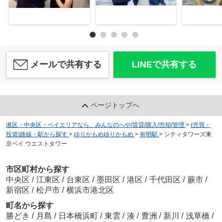
メールで共有する
LINEで共有する
ページトップへ
港区・中央区・ベイエリアなら、みんなのへや/賃貸/購入/売却/管理
>
(売買・
投資)路線・駅から探す
>
ゆりかもめゆりかもめ
>
有明駅
>
シティタワーズ東
京ベイ ウエストタワー
市区町村から探す
中央区
/
江東区
/
台東区
/
墨田区
/
港区
/
千代田区
/
蕨市
/
新宿区
/
松戸市
/
横浜市港北区
町名から探す
勝どき
/
月島
/
日本橋浜町
/
東雲
/
湊
/
豊洲
/
新川
/
浅草橋
/