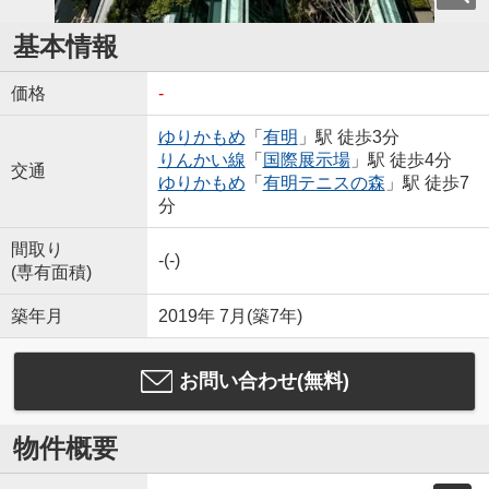
基本情報
価格
-
ゆりかもめ
「
有明
」駅 徒歩3分
りんかい線
「
国際展示場
」駅 徒歩4分
交通
ゆりかもめ
「
有明テニスの森
」駅 徒歩7
分
間取り
-(-)
(専有面積)
築年月
2019年 7月(築7年)
お問い合わせ(無料)
物件概要