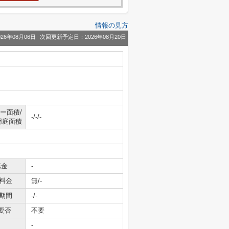
情報の見方
26年08月06日
次回更新予定日：2026年08月20日
ー面積/
-/-/-
用庭面積
基金
-
料金
無/-
期間
-/-
要否
不要
-