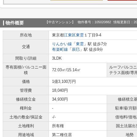
【中古マンション】
物件番号：105020882
情報更新日：20
物件概要
所在地
東京都
江東区
東雲
１丁目9-4
りんかい線
「
東雲
」駅 徒歩7分
交通
有楽町線
「
辰巳
」駅 徒歩9分
間取り/詳細
3LDK
専有面積/バルコニー面
ルーフバルコニ
72.03㎡/15.14㎡
積
テラス面積/専
価格
1億3,100万円
管理費
18,040円
修繕積立金
34,930円
修繕積立
権利金
-
駐車場/月額
土地の敷金/保証金
-/-
借地料/借地
土地権利
所有権
国土法届出
用途地域
第二種住居
地勢