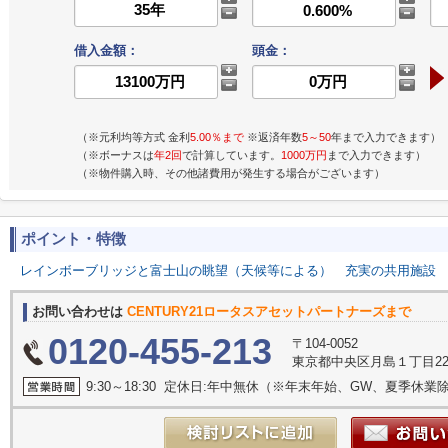
借入金額：
頭金：
（※元利均等方式 金利
5.00％まで
※返済年数
5～50
年まで入力できます）
（※ボーナスは
年2回
で計算しています。
1000万円
まで入力できます）
（※物件購入時、その他諸費用が発生する場合がございます）
ポイント・特徴
レインボーブリッジと富士山の眺望（天候等による）
充実の共用施設
お問い合わせは
CENTURY21ロータスアセットパートナーズまで
0120-455-213
〒104-0052
東京都中央区月島１丁目22-1 M
9:30～18:30 定休日:年中無休（※年末年始、GW、夏季休業