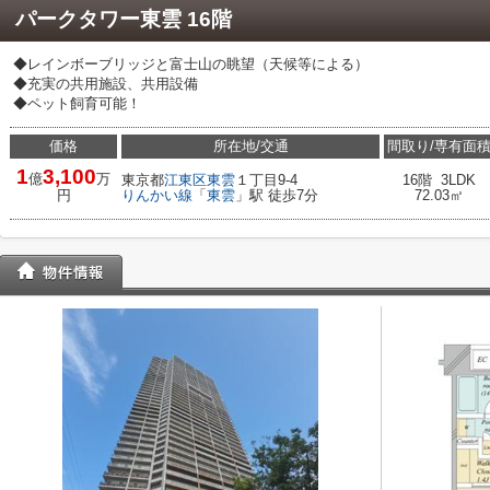
パークタワー東雲 16階
◆レインボーブリッジと富士山の眺望（天候等による）
◆充実の共用施設、共用設備
◆ペット飼育可能！
価格
所在地/交通
間取り/専有面
1
3,100
億
万
東京都
江東区
東雲
１丁目9-4
16階 3LDK
円
りんかい線
「
東雲
」駅 徒歩7分
72.03㎡