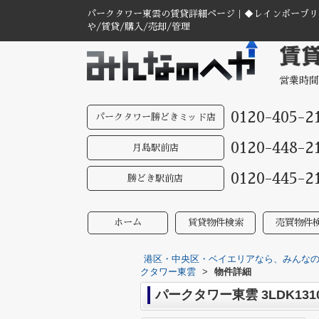
パークタワー東雲の賃貸詳細ページ｜◆レインボーブリ
や/賃貸/購入/売却/管理
営業時間
0120-405-2
パークタワー勝どきミッド店
0120-448-2
月島駅前店
0120-445-2
勝どき駅前店
ホーム
賃貸物件検索
売買物件
港区・中央区・ベイエリアなら、みんなのへ
クタワー東雲
>
物件詳細
パークタワー東雲 3LDK131