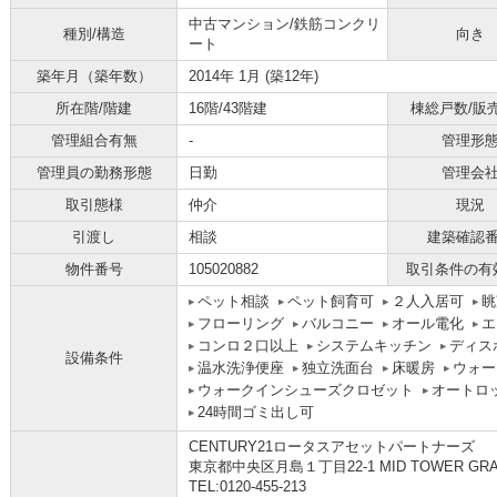
中古マンション/鉄筋コンクリ
種別/構造
向き
ート
築年月（築年数）
2014年 1月 (築12年)
所在階/階建
16階/43階建
棟総戸数/販
管理組合有無
-
管理形
管理員の勤務形態
日勤
管理会
取引態様
仲介
現況
引渡し
相談
建築確認
物件番号
105020882
取引条件の有
ペット相談
ペット飼育可
２人入居可
眺
フローリング
バルコニー
オール電化
エ
コンロ２口以上
システムキッチン
ディス
設備条件
温水洗浄便座
独立洗面台
床暖房
ウォー
ウォークインシューズクロゼット
オートロ
24時間ゴミ出し可
CENTURY21ロータスアセットパートナーズ
東京都中央区月島１丁目22-1 MID TOWER GRAND
TEL:0120-455-213