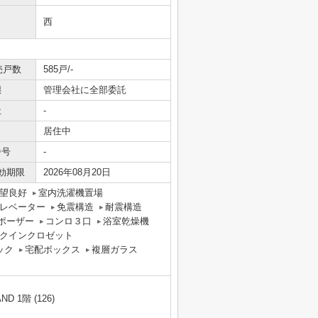
西
売戸数
585戸/-
態
管理会社に全部委託
社
-
居住中
番号
-
効期限
2026年08月20日
望良好
室内洗濯機置場
レベーター
免震構造
耐震構造
ポーザー
コンロ３口
浴室乾燥機
クインクロゼット
ック
宅配ボックス
複層ガラス
 1階 (126)