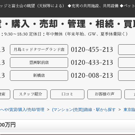
ッジと富士山の眺望（天候等による） ◆充実の共用施設、共用設備 ◆ペッ
：9:30～18:30 定休日：年中無休（年末年始、GW、夏季休業除く）
13
0120-455-213
月島ミッドタワーグランド店
13
0120-433-213
豊洲駅前店
13
0120-008-213
新橋店
検索
スタッフ紹介
口コミ
お客様の声
や/賃貸/購入/売却/管理
>
(マンション(売買))路線・駅から探す
>
東京
00万円