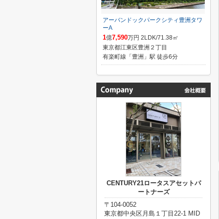
アーバンドックパークシティ豊洲タワ
ーA
1
7,590
億
万円 2LDK/71.38㎡
東京都江東区豊洲２丁目
有楽町線「豊洲」駅 徒歩6分
CENTURY21ロータスアセットパ
ートナーズ
〒104-0052
東京都中央区月島１丁目22-1 MID