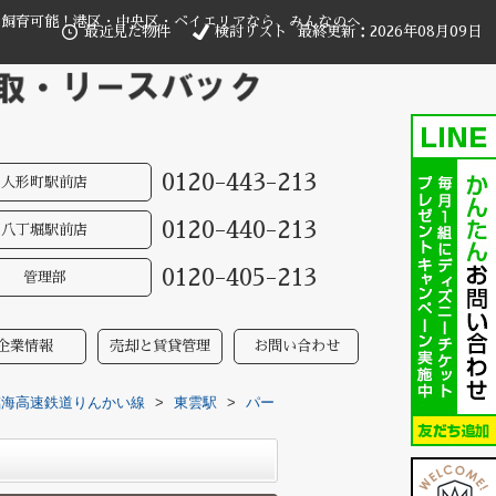
ト飼育可能！港区・中央区・ベイエリアなら、みんなのへ
最近見た物件
検討リスト
最終更新：2026年08月09日
0120-443-213
人形町駅前店
0120-440-213
八丁堀駅前店
0120-405-213
管理部
企業情報
売却と賃貸管理
お問い合わせ
臨海高速鉄道りんかい線
>
東雲駅
>
パー