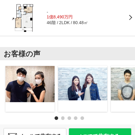
-
1億8,490万円
46階
80.48㎡
2LDK
お客様の声