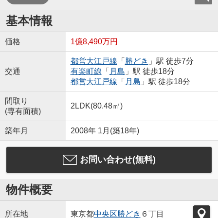
基本情報
価格
1億8,490万円
都営大江戸線
「
勝どき
」駅 徒歩7分
交通
有楽町線
「
月島
」駅 徒歩18分
都営大江戸線
「
月島
」駅 徒歩18分
間取り
2LDK(80.48㎡)
(専有面積)
築年月
2008年 1月(築18年)
お問い合わせ(無料)
物件概要
所在地
東京都
中央区
勝どき
６丁目