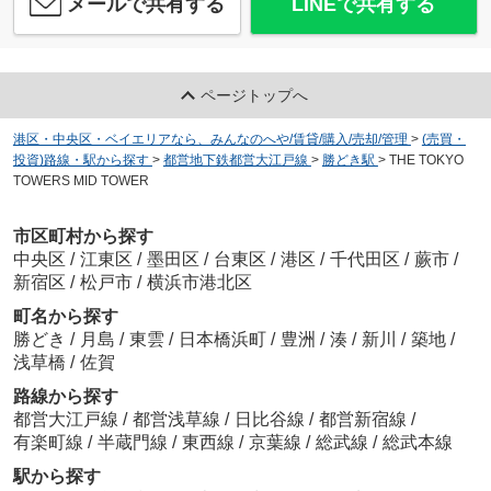
メールで共有する
LINEで共有する
ページトップへ
港区・中央区・ベイエリアなら、みんなのへや/賃貸/購入/売却/管理
>
(売買・
投資)路線・駅から探す
>
都営地下鉄都営大江戸線
>
勝どき駅
>
THE TOKYO
TOWERS MID TOWER
市区町村から探す
中央区
/
江東区
/
墨田区
/
台東区
/
港区
/
千代田区
/
蕨市
/
新宿区
/
松戸市
/
横浜市港北区
町名から探す
勝どき
/
月島
/
東雲
/
日本橋浜町
/
豊洲
/
湊
/
新川
/
築地
/
浅草橋
/
佐賀
路線から探す
都営大江戸線
/
都営浅草線
/
日比谷線
/
都営新宿線
/
有楽町線
/
半蔵門線
/
東西線
/
京葉線
/
総武線
/
総武本線
駅から探す