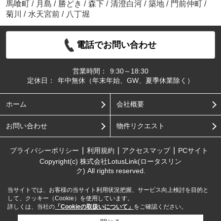
馬喰町
/
月島
/
勝どき
/
森下
/
清澄白河
/
築地
/
門前仲町
/
菊川
/
水天宮前
/
八丁堀
電話でお問い合わせ
営業時間：
9:30～18:30
定休日：
年中無休（年末年始、GW、夏季休業除く）
ホーム
会社概要
お問い合わせ
物件リクエスト
プライバシーポリシー
利用規約
アクセスマップ
PCサイト
Copyright(c) 株式会社LotusLink(ロータスリン
ク) All rights reserved.
当サイトでは、お客様の当サイト利用状況把握、サービス向上検討を目的と
して、クッキー（Cookie）を使用しています。
詳しくは、当社の
「Cookieの取扱いについて」
をご確認ください。