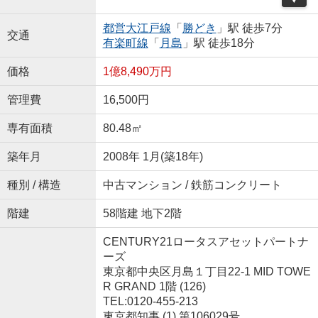
都営大江戸線
「
勝どき
」駅 徒歩7分
交通
有楽町線
「
月島
」駅 徒歩18分
価格
1億8,490万円
管理費
16,500円
専有面積
80.48㎡
築年月
2008年 1月(築18年)
種別 / 構造
中古マンション / 鉄筋コンクリート
階建
58階建 地下2階
CENTURY21ロータスアセットパートナ
ーズ
東京都中央区月島１丁目22-1 MID TOWE
R GRAND 1階 (126)
TEL:0120-455-213
東京都知事 (1) 第106029号