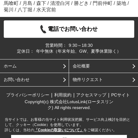
馬喰町
/
月島
/
森下
/
清澄白河
/
勝どき
/
門前仲町
/
築地
/
菊川
/
八丁堀
/
水天宮前
電話でお問い合わせ
営業時間：
9:30～18:30
定休日：
年中無休（年末年始、GW、夏季休業除く）
ホーム
会社概要
お問い合わせ
物件リクエスト
プライバシーポリシー
利用規約
アクセスマップ
PCサイト
Copyright(c) 株式会社LotusLink(ロータスリン
ク) All rights reserved.
当サイトでは、お客様の当サイト利用状況把握、サービス向上検討を目的と
して、クッキー（Cookie）を使用しています。
詳しくは、当社の
「Cookieの取扱いについて」
をご確認ください。