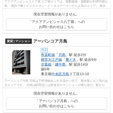
アクアアンビシャス八丁堀 八丁堀エリアは、複数路線・複数駅が利用可能な
為、 都内で働くビジネスマン・ビジネスウーマンから人気のエリア。 東京駅
や銀座や有楽町、築地、丸の内な...
現在空室情報がありません。
「アクアアンビシャス八丁堀」への
お問い合わせはこちら
アーバンコア月島
賃貸 | マンション
礼0
有楽町線
「
月島
」駅 徒歩2分
都営大江戸線
「
勝どき
」駅 徒歩9分
京葉線
「
越中島
」駅 徒歩14分
築5年
東京都
中央区
月島
２丁目13-10
アーバンコア月島 月島は下町情緒あふれる温かい街で、観光客にも人気のあ
るエリアです。 北側は駅周辺には飲食店やマンションが建ち並び、駅から少
し歩くと商店街や「もんじゃスト...
現在空室情報がありません。
「アーバンコア月島」への
お問い合わせはこちら