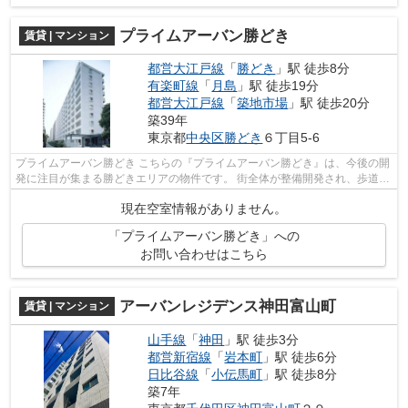
プライムアーバン勝どき
賃貸 | マンション
都営大江戸線
「
勝どき
」駅 徒歩8分
有楽町線
「
月島
」駅 徒歩19分
都営大江戸線
「
築地市場
」駅 徒歩20分
築39年
東京都
中央区
勝どき
６丁目5-6
プライムアーバン勝どき こちらの『プライムアーバン勝どき』は、今後の開
発に注目が集まる勝どきエリアの物件です。 街全体が整備開発され、歩道や
道路が広く暮らしやすい街としても...
現在空室情報がありません。
「プライムアーバン勝どき」への
お問い合わせはこちら
アーバンレジデンス神田富山町
賃貸 | マンション
山手線
「
神田
」駅 徒歩3分
都営新宿線
「
岩本町
」駅 徒歩6分
日比谷線
「
小伝馬町
」駅 徒歩8分
築7年