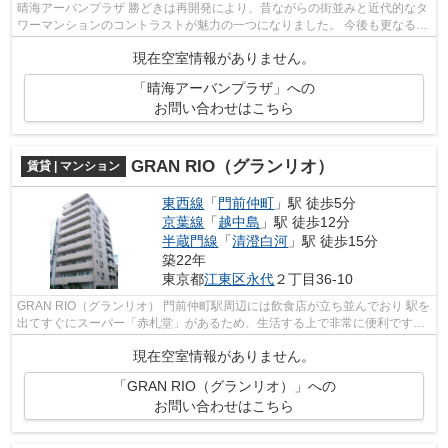
晴海アーバンプラザ 勝どきは再開発により、昔ながらの街並みと近代的なタ
ワーマンションのコントラストが魅力の一つになりました。 今後も更なる発
展が期待されているエリアです。 ...
現在空室情報がありません。
「晴海アーバンプラザ」への
お問い合わせはこちら
GRAN RIO（グランリオ）
賃貸 | マンション
東西線
「
門前仲町
」駅 徒歩5分
京葉線
「
越中島
」駅 徒歩12分
半蔵門線
「
清澄白河
」駅 徒歩15分
築22年
東京都
江東区
永代
２丁目36-10
GRAN RIO（グランリオ） 門前仲町駅周辺には飲食店が立ち並んでおり 駅を
出てすぐにスーパー「赤札堂」があるため、生活する上で非常に便利です。
木場公園や大きな広場もあり、緑豊...
現在空室情報がありません。
「GRAN RIO（グランリオ）」への
お問い合わせはこちら