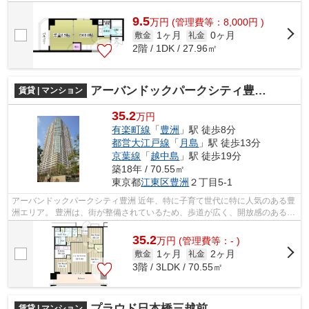
す。 近隣には公園や庭園など、緑...
9.5
万
円
(管理費等：8,000円 )
1ヶ月
0ヶ月
敷金
礼金
2階 / 1DK / 27.96㎡
アーバンドックパークシティ豊洲タワーＡ棟
賃貸 | マンション
35.2
万円
有楽町線
「
豊洲
」駅 徒歩8分
都営大江戸線
「
月島
」駅 徒歩13分
京葉線
「
越中島
」駅 徒歩19分
築18年 / 70.55㎡
東京都
江東区
豊洲
２丁目5-1
アーバンドックパークシティ豊洲 近年、特に子育て世代に特に人気のある豊
洲エリア。 豊洲は、街が整備されているため、歩道が広く、開放感のある街
並みが魅力です。 スーパーや飲...
35.2
万
円
(管理費等：- )
1ヶ月
2ヶ月
敷金
礼金
3階 / 3LDK / 70.55㎡
プラウド日本橋三越前
賃貸 | マンション