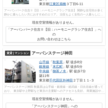
東京都
江東区
扇橋
３丁目6-11
アーバンパーク住吉Ⅱ【旧：ハーモニーグラシア住吉】 閑静な住宅街が多く
静かに暮らしたい方におすすめのエリア。 治安もよく女性の一人暮らしにも
安心です。 深夜まで営業している...
現在空室情報がありません。
「アーバンパーク住吉Ⅱ【旧：ハーモニーグラシア住吉】」へ
の
お問い合わせはこちら
アーバンステージ神田
賃貸 | マンション
山手線
「
秋葉原
」駅 徒歩8分
銀座線
「
末広町
」駅 徒歩5分
中央線
「
御茶ノ水
」駅 徒歩7分
築11年
東京都
千代田区
外神田
２丁目１１-３
アーバンステージ神田 秋葉原は山手線・銀座線・総武線・日比谷線が通って
おり、 東京駅や上野駅など東京の主要駅へのアクセスも良好。 商業施設や飲
食店も充実しており、生活に便利...
現在空室情報がありません。
「アーバンステージ神田」への