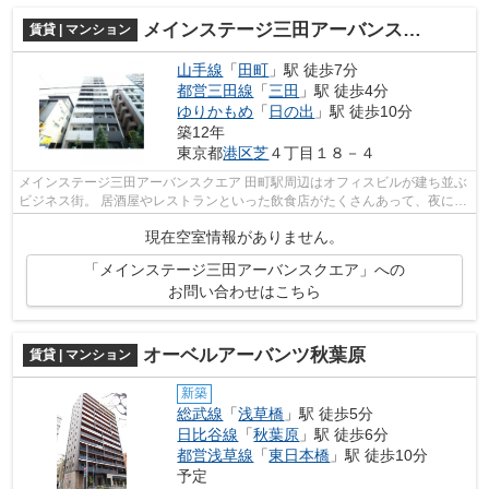
メインステージ三田アーバンスクエア
賃貸 | マンション
山手線
「
田町
」駅 徒歩7分
都営三田線
「
三田
」駅 徒歩4分
ゆりかもめ
「
日の出
」駅 徒歩10分
築12年
東京都
港区
芝
４丁目１８－４
メインステージ三田アーバンスクエア 田町駅周辺はオフィスビルが建ち並ぶ
ビジネス街。 居酒屋やレストランといった飲食店がたくさんあって、夜にな
ると賑やかな雰囲気です。 田町駅...
現在空室情報がありません。
「メインステージ三田アーバンスクエア」への
お問い合わせはこちら
オーベルアーバンツ秋葉原
賃貸 | マンション
新築
総武線
「
浅草橋
」駅 徒歩5分
日比谷線
「
秋葉原
」駅 徒歩6分
都営浅草線
「
東日本橋
」駅 徒歩10分
予定