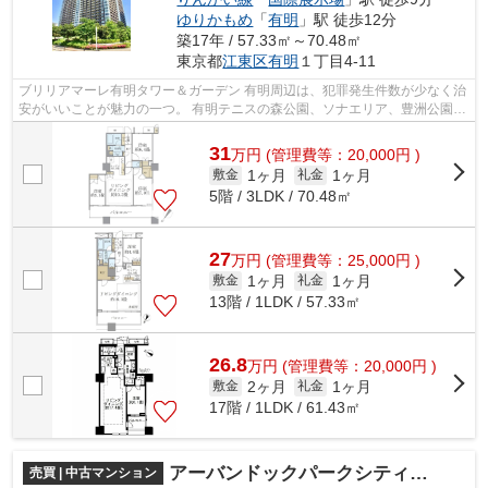
ゆりかもめ
「
有明
」駅 徒歩12分
築17年 / 57.33㎡～70.48㎡
東京都
江東区
有明
１丁目4-11
ブリリアマーレ有明タワー＆ガーデン 有明周辺は、犯罪発生件数が少なく治
安がいいことが魅力の一つ。 有明テニスの森公園、ソナエリア、豊洲公園、
レインボー公園、潮風公園、お台...
31
万
円
(管理費等：20,000円 )
1ヶ月
1ヶ月
敷金
礼金
5階 / 3LDK / 70.48㎡
27
万
円
(管理費等：25,000円 )
1ヶ月
1ヶ月
敷金
礼金
13階 / 1LDK / 57.33㎡
26.8
万
円
(管理費等：20,000円 )
2ヶ月
1ヶ月
敷金
礼金
17階 / 1LDK / 61.43㎡
アーバンドックパークシティ豊洲タワーA
売買 | 中古マンション