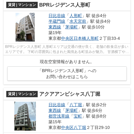
BPRレジデンス人形町
賃貸 | マンション
日比谷線
「
人形町
」駅 徒歩4分
半蔵門線
「
水天宮前
」駅 徒歩4分
東西線
「
茅場町
」駅 徒歩10分
築19年
東京都
中央区
日本橋人形町
２丁目33-4
BPRレジデンス人形町 人形町エリアは交通の便が良く、老舗の飲食店が多い
エリアです。 下町の雰囲気に包まれた風情ある町並みが魅力。 甘酒横丁や、
すき焼きの今半、明治座などもあ...
現在空室情報がありません。
「BPRレジデンス人形町」への
お問い合わせはこちら
アクアアンビシャス八丁堀
賃貸 | マンション
日比谷線
「
八丁堀
」駅 徒歩2分
東西線
「
茅場町
」駅 徒歩6分
都営浅草線
「
宝町
」駅 徒歩8分
築15年
東京都
中央区
八丁堀
２丁目29-10