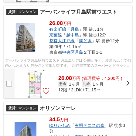
アーバンライフ月島駅前ウエスト
賃貸 | マンション
26.08
万円
有楽町線
「
月島
」駅 徒歩1分
京葉線
「
越中島
」駅 徒歩12分
都営大江戸線
「
勝どき
」駅 徒歩12分
築28年 / 71.15㎡
東京都
中央区
月島
２丁目1-1
アーバンライフ月島駅前ウエスト 月島エリアは 公園が多く、歩道も広くて都
内とは思えない静かさと古風な街です。 24時間営業のスーパーとドラックス
トアもあって生活に困らない住環...
26.08
万
円
(管理費等：4,200円 )
1ヶ月
1ヶ月
敷金
礼金
12階 / 2LDK / 71.15㎡
オリゾンマーレ
賃貸 | マンション
34.5
万円
ゆりかもめ
「
有明テニスの森
」駅 徒歩3
分