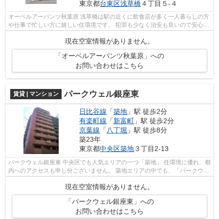
東京都
台東区
浅草橋
４丁目５-４
オーベルアーバンツ秋葉原 浅草橋は駅の近くに飲食店が多く一人暮らしの方
や仕事で忙しい方に嬉しい住環境です。 犯罪も少なく治安も良いので安心し
てお住まい頂けます。 駅西口は...
現在空室情報がありません。
「オーベルアーバンツ秋葉原」への
お問い合わせはこちら
パークウェル銀座東
賃貸 | マンション
日比谷線
「
築地
」駅 徒歩2分
有楽町線
「
新富町
」駅 徒歩2分
京葉線
「
八丁堀
」駅 徒歩8分
築23年
東京都
中央区
築地
３丁目2-13
パークウェル銀座東 中央区でも人気エリアの一つ「築地」 住環境に優れ、都
内へのアクセスも申し分ございません。 築地エリアの中でも、「パークウェ
ル銀座東」は、 分譲マンショ...
現在空室情報がありません。
「パークウェル銀座東」への
お問い合わせはこちら