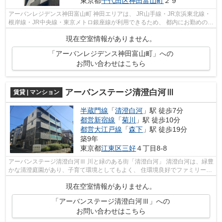
東京都
千代田区
神田富山町
２９
アーバンレジデンス神田富山町 神田エリアは、 JR山手線・JR京浜東北線・
根岸線・JR中央線・東京メトロ銀座線が利用できるため、 都内にお勤めの方
におすすめです。 ビジネスマン向...
現在空室情報がありません。
「アーバンレジデンス神田富山町」への
お問い合わせはこちら
アーバンステージ清澄白河Ⅲ
賃貸 | マンション
半蔵門線
「
清澄白河
」駅 徒歩7分
都営新宿線
「
菊川
」駅 徒歩10分
都営大江戸線
「
森下
」駅 徒歩19分
築9年
東京都
江東区
三好
４丁目8-8
アーバンステージ清澄白河Ⅲ 川と緑のある街「清澄白河」 清澄白河は、緑豊
かな清澄庭園があり、子育て環境としてもよく、 住環境良好でファミリー層
や単身女性から特に人気のエリアで...
現在空室情報がありません。
「アーバンステージ清澄白河Ⅲ」への
お問い合わせはこちら