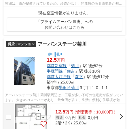
豊洲は、街が整備されているため、歩道が広く、開放感のある街並みが魅力
です。 スーパーや飲食店、ホー...
現在空室情報がありません。
「プライムアーバン豊洲」への
お問い合わせはこちら
アーバンステージ菊川
賃貸 | マンション
敷0
礼0
12.5
万円
都営新宿線
「
菊川
」駅 徒歩2分
半蔵門線
「
住吉
」駅 徒歩10分
都営大江戸線
「
森下
」駅 徒歩12分
築4年 / 25.89㎡
東京都
墨田区
菊川
３丁目１０-１１
アーバンステージ菊川 菊川駅周辺は、工場が多い下町の住宅街が広がってい
ます。 大きめのスーパーがあり、飲食店が多く、生活に便利な住環境が魅力
です。 治安も良いので女性の一...
12.5
万
円
(管理費等：10,000円 )
0万円
0万円
敷金
礼金
2階 / 2K / 25.89㎡