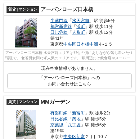
アーバンローズ日本橋
賃貸 | マンション
半蔵門線
「
水天宮前
」駅 徒歩5分
都営新宿線
「
浜町
」駅 徒歩11分
日比谷線
「
人形町
」駅 徒歩12分
築41年
東京都
中央区
日本橋中洲
４-１５
アーバンローズ日本橋 水天宮前エリアは都心の側にありながら落ち着いた住
環境で、 老若男女問わず人気のエリアです。 駅周辺には飲食店やスーパーな
どのお店が充実しており、 買い...
現在空室情報がありません。
「アーバンローズ日本橋」への
お問い合わせはこちら
MMガーデン
賃貸 | マンション
有楽町線
「
新富町
」駅 徒歩2分
日比谷線
「
築地
」駅 徒歩5分
京葉線
「
八丁堀
」駅 徒歩6分
築19年
東京都
中央区
新富
２丁目10-7