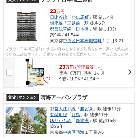
23
万円
日比谷線
「
小伝馬町
」駅 徒歩4分
銀座線
「
三越前
」駅 徒歩6分
都営浅草線
「
日本橋
」駅 徒歩10分
築9年 / 41.54㎡
東京都
中央区
日本橋堀留町
１丁目3-21
プラウド日本橋三越前 中央区の暮らしやすさが注目を集め、高い人気を誇っ
ている三越前エリア。 子供から高齢者まで区民をサポートする充実した中央
区の行政サービスがあるのでファミ...
23
万
円
(管理費等：- )
0万円
1ヶ月
敷金
礼金
9階 / 1LDK / 41.54㎡
晴海アーバンプラザ
賃貸 | マンション
都営大江戸線
「
勝どき
」駅 徒歩11分
有楽町線
「
月島
」駅 徒歩11分
ゆりかもめ
「
新豊洲
」駅 徒歩15分
築25年
東京都
中央区
晴海
１丁目8-6