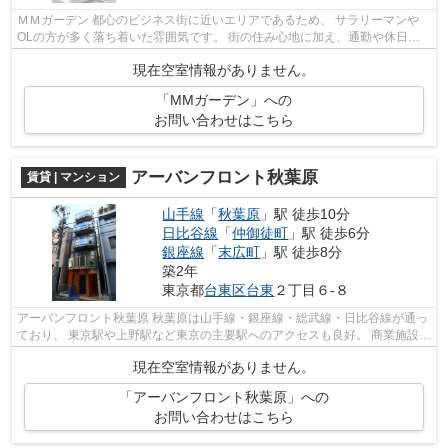
ＭＭガーデン 都心のビジネス街に近いエリアであるため、 サラリーマンや
OLの方が多く落ち着いた雰囲気です。 街の住み心地に加え、通勤や休日の
遊び、 どちらにも高い利便性を誇る...
現在空室情報がありません。
「MMガーデン」への
お問い合わせはこちら
アーバンフロント秋葉原
賃貸 | マンション
山手線
「
秋葉原
」駅 徒歩10分
日比谷線
「
仲御徒町
」駅 徒歩6分
銀座線
「
末広町
」駅 徒歩8分
築2年
東京都
台東区
台東
２丁目６-８
アーバンフロント秋葉原 秋葉原は山手線・銀座線・総武線・日比谷線が通っ
ており、 東京駅や上野駅など東京の主要駅へのアクセスも良好。 商業施設や
飲食店も充実しており、生活に便...
現在空室情報がありません。
「アーバンフロント秋葉原」への
お問い合わせはこちら