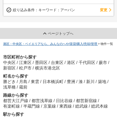
変更
絞り込み条件：
キーワード：アーバン
ページトップへ
港区・中央区・ベイエリアなら、みんなのへや/賃貸/購入/売却/管理
>
物件一覧
市区町村から探す
中央区
/
江東区
/
墨田区
/
台東区
/
港区
/
千代田区
/
蕨市
/
新宿区
/
松戸市
/
横浜市港北区
町名から探す
勝どき
/
月島
/
東雲
/
日本橋浜町
/
豊洲
/
湊
/
新川
/
築地
/
浅草橋
/
蔵前
路線から探す
都営大江戸線
/
都営浅草線
/
日比谷線
/
都営新宿線
/
有楽町線
/
半蔵門線
/
京葉線
/
東西線
/
総武線
/
総武本線
駅から探す