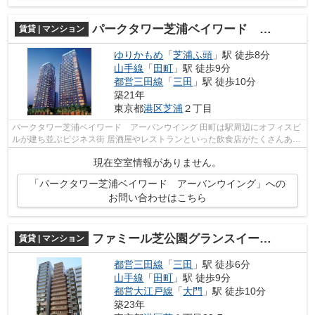
パークタワー芝浦ベイワード アーバンウイング
賃貸 | マンション
ゆりかもめ
「
芝浦ふ頭
」駅 徒歩8分
山手線
「
田町
」駅 徒歩9分
都営三田線
「
三田
」駅 徒歩10分
築21年
東京都
港区
芝浦
２丁目
パークタワー芝浦ベイワード アーバンウイング 田町は駅周辺にオフィスビ
ルが建ち並ぶビジネス街 居酒屋やレストランといった飲食店がたくさんあっ
て、夜になると賑やかな雰囲気に包...
現在空室情報がありません。
「パークタワー芝浦ベイワード アーバンウイング」への
お問い合わせはこちら
ファミール芝公園グランスイート ラ・ヴィル
賃貸 | マンション
都営三田線
「
三田
」駅 徒歩6分
山手線
「
田町
」駅 徒歩9分
都営大江戸線
「
大門
」駅 徒歩10分
築23年