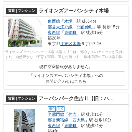
ライオンズアーバンシティ木場
賃貸 | マンション
東西線
「
木場
」駅 徒歩4分
都営大江戸線
「
門前仲町
」駅 徒歩15分
東西線
「
東陽町
」駅 徒歩15分
築28年
東京都
江東区
木場
６丁目7-16
ライオンズアーバンシティ木場 木場エリアは、都心までのアクセスが良好。
また、自然豊かなで子育て環境に適した街です。 敷地面積の広い木場公園が
あり、季節ごとに自然を感じられる...
現在空室情報がありません。
「ライオンズアーバンシティ木場」への
お問い合わせはこちら
アーバンパーク住吉Ⅱ【旧：ハーモニーグラシア住吉】
賃貸 | マンション
敷0
礼0
半蔵門線
「
住吉
」駅 徒歩11分
都営新宿線
「
西大島
」駅 徒歩16分
東西線
「
東陽町
」駅 徒歩21分
築4年