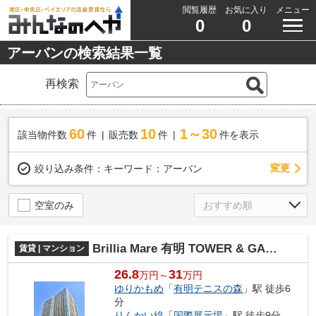
閲覧履歴
お気に入り
メニュー
0
0
アーバンの検索結果一覧
再検索
60
10
1～30
該当物件数
件
販売数
件
件を表示
変更
絞り込み条件：
キーワード：アーバン
空室のみ
Brillia Mare 有明 TOWER & GARDEN（ブリリアマーレ有明タワー＆ガーデン）
賃貸 | マンション
26.8
31
万円～
万円
ゆりかもめ
「
有明テニスの森
」駅 徒歩6
分
りんかい線
「
国際展示場
」駅 徒歩9分