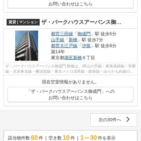
お問い合わせはこちら
ザ・パークハウスアーバンス御成門
賃貸 | マンション
都営三田線
「
御成門
」駅 徒歩5分
山手線
「
新橋
」駅 徒歩7分
都営大江戸線
「
汐留
」駅 徒歩8分
築14年
東京都
港区
新橋
６丁目
ザ・パークハウスアーバンス御成門 新橋は、JR山の手線・東海道緯線・常磐
線・京浜東北線・横須賀線・東京メトロ浅草線・銀座線・ゆりかもめ線の計
8路線が利用できる便利なアクセス環...
現在空室情報がありません。
「ザ・パークハウスアーバンス御成門」への
お問い合わせはこちら
次の30件へ
60
10
1～30
該当物件数
件
空き数
件
件を表示