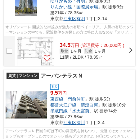
ゆりかもめ
「
有明
」駅 徒歩9分
りんかい線
「
国際展示場
」駅 徒歩9分
築21年 / 78.35㎡
東京都
江東区
有明
１丁目3-14
オリゾンマーレ 開放的な街並みが魅力の有明ベイエリア。 人気の有明のタワ
ーマンションの中でも、駅近物件をお探しの方に特に人気なのが「オリゾン
マーレ」です。 スカイデッキや...
34.5
万
円
(管理費等：20,000円 )
1ヶ月
1ヶ月
敷金
礼金
11階 / 2LDK / 78.35㎡
アーバンテラスＮ
賃貸 | マンション
礼0
9.5
万円
東西線
「
門前仲町
」駅 徒歩5分
都営大江戸線
「
清澄白河
」駅 徒歩10分
半蔵門線
「
水天宮前
」駅 徒歩14分
築35年 / 27.96㎡
東京都
江東区
深川
１丁目3-4
アーバンテラスＮ 門前仲町は下町の雰囲気を持ちつつ、 最近ではカフェやシ
ョップもオープンしたのでオシャレ感もプラスされた下町になってきていま