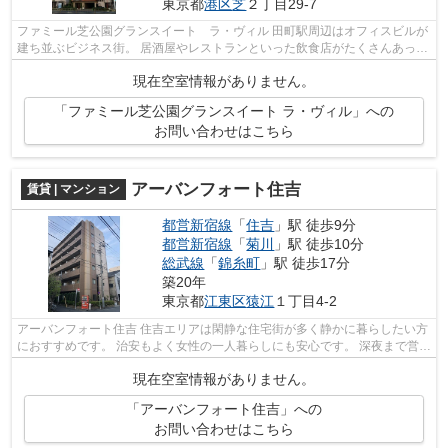
東京都
港区
芝
２丁目29-7
ファミール芝公園グランスイート ラ・ヴィル 田町駅周辺はオフィスビルが
建ち並ぶビジネス街。 居酒屋やレストランといった飲食店がたくさんあっ
て、夜になると賑やかな雰囲気です。...
現在空室情報がありません。
「ファミール芝公園グランスイート ラ・ヴィル」への
お問い合わせはこちら
アーバンフォート住吉
賃貸 | マンション
都営新宿線
「
住吉
」駅 徒歩9分
都営新宿線
「
菊川
」駅 徒歩10分
総武線
「
錦糸町
」駅 徒歩17分
築20年
東京都
江東区
猿江
１丁目4-2
アーバンフォート住吉 住吉エリアは閑静な住宅街が多く静かに暮らしたい方
におすすめです。 治安もよく女性の一人暮らしにも安心です。 深夜まで営業
しているスーパーが多数あり、日...
現在空室情報がありません。
「アーバンフォート住吉」への
お問い合わせはこちら