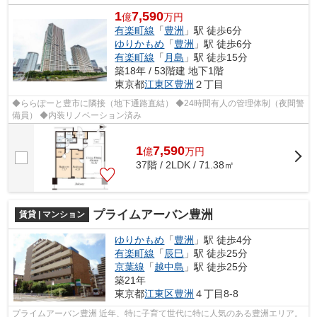
1
7,590
億
万円
有楽町線
「
豊洲
」駅 徒歩6分
ゆりかもめ
「
豊洲
」駅 徒歩6分
有楽町線
「
月島
」駅 徒歩15分
築18年 / 53階建 地下1階
東京都
江東区
豊洲
２丁目
◆ららぽーと豊市に隣接（地下通路直結） ◆24時間有人の管理体制（夜間警
備員） ◆内装リノベーション済み
1
7,590
億
万
円
37階 / 2LDK / 71.38㎡
プライムアーバン豊洲
賃貸 | マンション
ゆりかもめ
「
豊洲
」駅 徒歩4分
有楽町線
「
辰巳
」駅 徒歩25分
京葉線
「
越中島
」駅 徒歩25分
築21年
東京都
江東区
豊洲
４丁目8-8
プライムアーバン豊洲 近年、特に子育て世代に特に人気のある豊洲エリア。