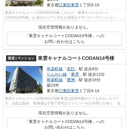
東京都
江東区
東雲
１丁目9-19
東雲キャナルコートCODAN19号棟 こちらの「東雲キャナルコート
CODAN19号棟」は 辰巳エリアに佇むお洒落なデザイナーズマンション。 夜
になるとライトアップされる外観が目を惹きます...
現在空室情報がありません。
「東雲キャナルコートCODAN19号棟」への
お問い合わせはこちら
東雲キャナルコートCODAN14号棟
賃貸 | マンション
有楽町線
「
辰巳
」駅 徒歩8分
りんかい線
「
東雲
」駅 徒歩12分
有楽町線
「
豊洲
」駅 徒歩18分
築23年
東京都
江東区
東雲
１丁目9-14
東雲キャナルコートCODAN14号棟 東雲は犯罪件数がとても少ないエリア
で、治安は良好。 駅東側は子育て世代のファミリーやお年寄りが多く、 住宅
街はとてものどかな雰囲気に包まれて...
現在空室情報がありません。
「東雲キャナルコートCODAN14号棟」への
お問い合わせはこちら