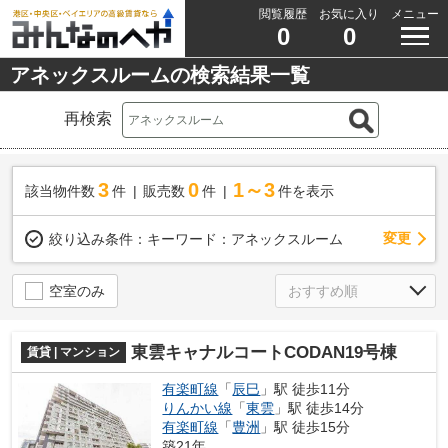
閲覧履歴
お気に入り
メニュー
0
0
アネックスルームの検索結果一覧
再検索
3
0
1～3
該当物件数
件
販売数
件
件を表示
変更
絞り込み条件：
キーワード：アネックスルーム
空室のみ
東雲キャナルコートCODAN19号棟
賃貸 | マンション
有楽町線
「
辰巳
」駅 徒歩11分
りんかい線
「
東雲
」駅 徒歩14分
有楽町線
「
豊洲
」駅 徒歩15分
築21年