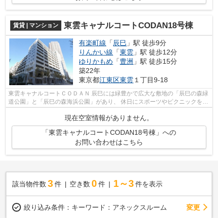
東雲キャナルコートCODAN18号棟
賃貸 | マンション
有楽町線
「
辰巳
」駅 徒歩9分
りんかい線
「
東雲
」駅 徒歩12分
ゆりかもめ
「
豊洲
」駅 徒歩15分
築22年
東京都
江東区
東雲
１丁目9-18
東雲キャナルコートＣＯＤＡＮ 辰巳には緑豊かで広大な敷地の「辰巳の森緑
道公園」と「辰巳の森海浜公園」があり、 休日にスポーツやピクニックを楽
しめます。 春になると桜が咲き誇...
現在空室情報がありません。
「東雲キャナルコートCODAN18号棟」への
お問い合わせはこちら
3
0
1～3
該当物件数
件
空き数
件
件を表示
変更
絞り込み条件：
キーワード：アネックスルーム