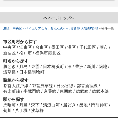
ページトップへ
港区・中央区・ベイエリアなら、みんなのへや/賃貸/購入/売却/管理
>
物件一覧
市区町村から探す
中央区
/
江東区
/
台東区
/
墨田区
/
港区
/
千代田区
/
蕨市
/
新宿区
/
松戸市
/
横浜市港北区
町名から探す
勝どき
/
月島
/
東雲
/
日本橋浜町
/
湊
/
豊洲
/
新川
/
築地
/
浅草橋
/
日本橋馬喰町
路線から探す
都営大江戸線
/
都営浅草線
/
日比谷線
/
都営新宿線
/
有楽町線
/
半蔵門線
/
京葉線
/
東西線
/
総武線
/
総武本線
駅から探す
馬喰町
/
月島
/
森下
/
清澄白河
/
勝どき
/
築地
/
門前仲町
/
菊川
/
八丁堀
/
浅草橋