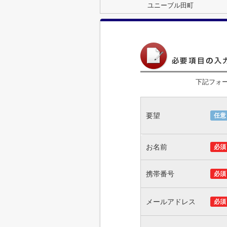
ユニーブル田町
下記フォ
要望
任意
お名前
必須
携帯番号
必須
メールアドレス
必須