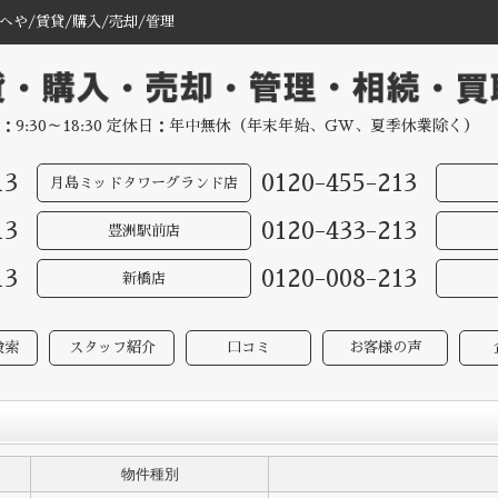
や/賃貸/購入/売却/管理
：9:30～18:30 定休日：年中無休（年末年始、GW、夏季休業除く）
13
0120-455-213
月島ミッドタワーグランド店
13
0120-433-213
豊洲駅前店
13
0120-008-213
新橋店
検索
スタッフ紹介
口コミ
お客様の声
物件種別