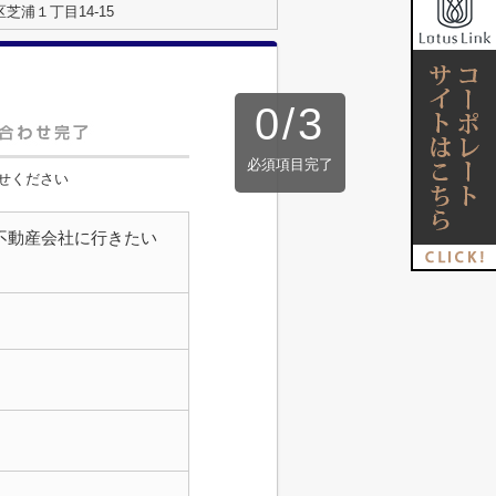
芝浦１丁目14-15
0
/
3
必須項目完了
せください
不動産会社に行きたい