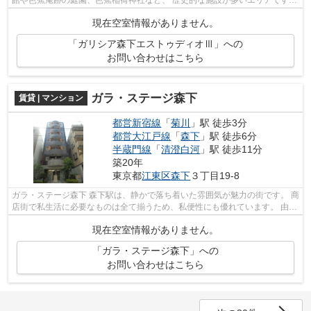
館や芭蕉庵跡の庭園、芭蕉稲荷神社など、 歴史的な施設が多いエリアです。
また、駅前の飲み屋や街中の建物...
現在空室情報がありません。
「ガリシア森下エストゥディオⅢ」への
お問い合わせはこちら
ガラ・ステージ森下
賃貸 | マンション
都営新宿線
「
菊川
」駅 徒歩3分
都営大江戸線
「
森下
」駅 徒歩6分
半蔵門線
「
清澄白河
」駅 徒歩11分
築20年
東京都
江東区
森下
３丁目19-8
ガラ・ステージ森下 森下駅は、静かで落ち着いた雰囲気が魅力の街です。 商
店街で私生活に必要なものは全て揃うため、私便性にも優れています。 由緒
あるお店や、隠れた名店なども多...
現在空室情報がありません。
「ガラ・ステージ森下」への
お問い合わせはこちら