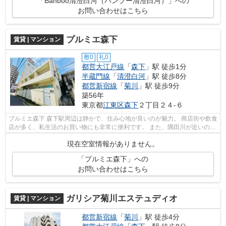
「Banboo清澄白河（バンブー清澄白河）」への
お問い合わせはこちら
プルミエ森下
賃貸 | マンション
敷0
礼0
都営大江戸線
「
森下
」駅 徒歩1分
半蔵門線
「
清澄白河
」駅 徒歩8分
都営新宿線
「
菊川
」駅 徒歩9分
築56年
東京都
江東区
森下
２丁目２４-６
プルミエ森下 森下駅周辺は静かで、住み心地が良いのが魅力。 商店街や飲食
店が多く、私生活のお買い物にも非常に便利です。 また、隅田川が近いの
で、都会に居ながらも自然を感じる...
現在空室情報がありません。
「プルミエ森下」への
お問い合わせはこちら
ガリシア菊川エステュディオ
賃貸 | マンション
都営新宿線
「
菊川
」駅 徒歩4分