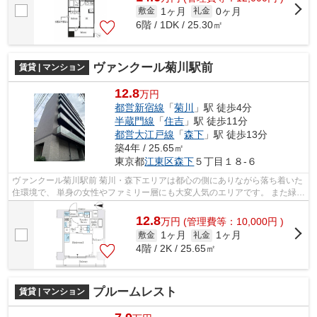
1ヶ月
0ヶ月
敷金
礼金
6階 / 1DK / 25.30㎡
ヴァンクール菊川駅前
賃貸 | マンション
12.8
万円
都営新宿線
「
菊川
」駅 徒歩4分
半蔵門線
「
住吉
」駅 徒歩11分
都営大江戸線
「
森下
」駅 徒歩13分
築4年 / 25.65㎡
東京都
江東区
森下
５丁目１８-６
ヴァンクール菊川駅前 菊川・森下エリアは都心の側にありながら落ち着いた
住環境で、 単身の女性やファミリー層にも大変人気のエリアです。 また緑豊
かで、穏やかな雰囲気の町並みも...
12.8
万
円
(管理費等：10,000円 )
1ヶ月
1ヶ月
敷金
礼金
4階 / 2K / 25.65㎡
プルームレスト
賃貸 | マンション