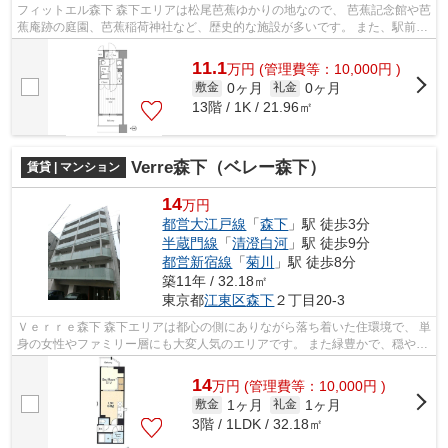
フィットエル森下 森下エリアは松尾芭蕉ゆかりの地なので、 芭蕉記念館や芭
蕉庵跡の庭園、芭蕉稲荷神社など、歴史的な施設が多いです。 また、駅前の
飲み屋や街中の建物も、江戸時代...
11.1
万
円
(管理費等：10,000円 )
0ヶ月
0ヶ月
敷金
礼金
13階 / 1K / 21.96㎡
Verre森下（ベレー森下）
賃貸 | マンション
14
万円
都営大江戸線
「
森下
」駅 徒歩3分
半蔵門線
「
清澄白河
」駅 徒歩9分
都営新宿線
「
菊川
」駅 徒歩8分
築11年 / 32.18㎡
東京都
江東区
森下
２丁目20-3
Ｖｅｒｒｅ森下 森下エリアは都心の側にありながら落ち着いた住環境で、 単
身の女性やファミリー層にも大変人気のエリアです。 また緑豊かで、穏やか
な雰囲気の町並みも人気の理由...
14
万
円
(管理費等：10,000円 )
1ヶ月
1ヶ月
敷金
礼金
3階 / 1LDK / 32.18㎡