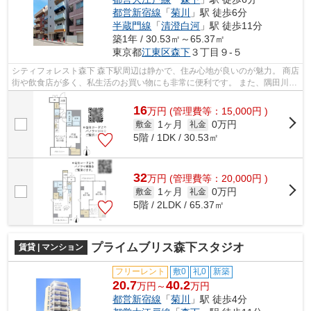
都営新宿線
「
菊川
」駅 徒歩6分
半蔵門線
「
清澄白河
」駅 徒歩11分
築1年 / 30.53㎡～65.37㎡
東京都
江東区
森下
３丁目９-５
シティフォレスト森下 森下駅周辺は静かで、住み心地が良いのが魅力。 商店
街や飲食店が多く、私生活のお買い物にも非常に便利です。 また、隅田川が
近いので、都会に居ながらも自然...
16
万
円
(管理費等：15,000円 )
1ヶ月
0万円
敷金
礼金
5階 / 1DK / 30.53㎡
32
万
円
(管理費等：20,000円 )
1ヶ月
0万円
敷金
礼金
5階 / 2LDK / 65.37㎡
プライムブリス森下スタジオ
賃貸 | マンション
フリーレント
敷0
礼0
新築
20.7
40.2
万円～
万円
都営新宿線
「
菊川
」駅 徒歩4分