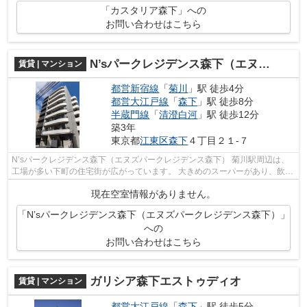
「カスタリア森下」への
お問い合わせはこちら
N’sパークレジデンス森下（エヌズパークレジデンス森下）
賃貸 | マンション
都営新宿線
「
菊川
」駅 徒歩4分
都営大江戸線
「
森下
」駅 徒歩8分
半蔵門線
「
清澄白河
」駅 徒歩12分
築3年
東京都
江東区
森下
４丁目２１-７
N’sパークレジデンス森下（エヌズパークレジデンス森下） 菊川駅周辺は、
工場が多い下町の住宅街が広がっています。 大きめのスーパーがあり、飲食
店が多く、生活に便利な住環境が魅...
現在空室情報がありません。
「N’sパークレジデンス森下（エヌズパークレジデンス森下）」
への
お問い合わせはこちら
ガリシア森下エストゥディオ
賃貸 | マンション
都営大江戸線
「
森下
」駅 徒歩5分