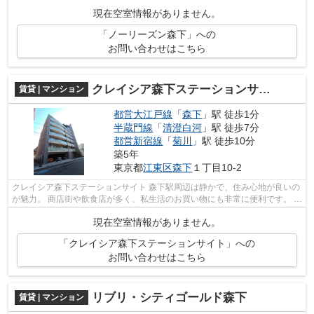
ので、都会に居ながらも自然を感...
現在空室情報がありません。
「ノーリーズン森下」への
お問い合わせはこちら
クレイシア森下ステーションサイト
賃貸 | マンション
都営大江戸線
「
森下
」駅 徒歩1分
半蔵門線
「
清澄白河
」駅 徒歩7分
都営新宿線
「
菊川
」駅 徒歩10分
築5年
東京都
江東区
森下
１丁目10-2
クレイシア森下ステーションサイト 森下駅周辺は静かで、住み心地が良いの
が魅力。 商店街や飲食店が多く、私生活のお買い物にも非常に便利です。 ま
た、隅田川が近いので、都会に...
現在空室情報がありません。
「クレイシア森下ステーションサイト」への
お問い合わせはこちら
リブリ・シティゴールド森下
賃貸 | マンション