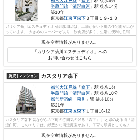
都営大江戸線
「
森下
」駅 徒歩8分
半蔵門線
「
清澄白河
」駅 徒歩14分
築10年
東京都
江東区
森下
３丁目１９-１３
ガリシア菊川エステュディオ 菊川駅周辺は、工場が多い下町の住宅街が広が
っています。 大きめのスーパーがあり、飲食店が多く、生活に便利な住環境
が魅力です。 治安も良いので女...
現在空室情報がありません。
「ガリシア菊川エステュディオ」への
お問い合わせはこちら
カスタリア森下
賃貸 | マンション
都営大江戸線
「
森下
」駅 徒歩1分
半蔵門線
「
清澄白河
」駅 徒歩10分
都営新宿線
「
菊川
」駅 徒歩10分
築21年
東京都
江東区
森下
１丁目16-12
カスタリア森下 昔ながらの下町の雰囲気の残る「森下」 川と緑のある街「清
澄白河」 このエリアは、緑豊かな清澄庭園があり、子育て環境としてもよ
く、 住環境良好でファミリー層や単...
現在空室情報がありません。