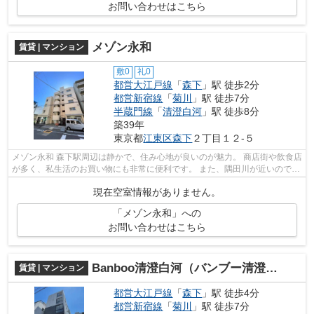
お問い合わせはこちら
メゾン永和
賃貸 | マンション
敷0
礼0
都営大江戸線
「
森下
」駅 徒歩2分
都営新宿線
「
菊川
」駅 徒歩7分
半蔵門線
「
清澄白河
」駅 徒歩8分
築39年
東京都
江東区
森下
２丁目１２-５
メゾン永和 森下駅周辺は静かで、住み心地が良いのが魅力。 商店街や飲食店
が多く、私生活のお買い物にも非常に便利です。 また、隅田川が近いので、
都会に居ながらも自然を感じる事...
現在空室情報がありません。
「メゾン永和」への
お問い合わせはこちら
Banboo清澄白河（バンブー清澄白河）
賃貸 | マンション
都営大江戸線
「
森下
」駅 徒歩4分
都営新宿線
「
菊川
」駅 徒歩7分