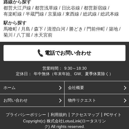
路線から探す
都営大江戸線
/
都営浅草線
/
日比谷線
/
都営新宿線
/
有楽町線
/
半蔵門線
/
京葉線
/
東西線
/
総武線
/
総武本線
駅から探す
馬喰町
/
月島
/
森下
/
清澄白河
/
勝どき
/
門前仲町
/
築地
/
菊川
/
八丁堀
/
水天宮前
電話でお問い合わせ
営業時間：
9:30～18:30
定休日：
年中無休（年末年始、GW、夏季休業除く）
ホーム
会社概要
お問い合わせ
物件リクエスト
プライバシーポリシー
利用規約
アクセスマップ
PCサイト
Copyright(c) 株式会社LotusLink(ロータスリン
ク) All rights reserved.