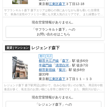
東京都
江東区
森下
３丁目12-18
サフランキルト森下 森下エリアは都心の側にありながら落ち着いた住環境
で、 単身の女性やファミリー層にも大変人気のエリアです。 また緑豊かで、
穏やかな雰囲気の町並みも人気の理...
現在空室情報がありません。
「サフランキルト森下」への
お問い合わせはこちら
レジェンド森下
賃貸 | マンション
敷0
礼0
都営大江戸線
「
森下
」駅 徒歩6分
半蔵門線
「
清澄白河
」駅 徒歩7分
都営新宿線
「
菊川
」駅 徒歩8分
築33年
東京都
江東区
森下
３丁目１１－１３
レジェンド森下 森下駅周辺は静かで、住み心地が良いのが魅力。 商店街や飲
食店が多く、私生活のお買い物にも非常に便利です。 また、隅田川が近いの
で、都会に居ながらも自然を感じ...
現在空室情報がありません。
「レジェンド森下」への