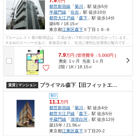
7.9
万円
都営新宿線
「
菊川
」駅 徒歩5分
半蔵門線
「
住吉
」駅 徒歩10分
都営大江戸線
「
森下
」駅 徒歩14分
築6年 / 18.15㎡
東京都
江東区
森下
５丁目１６-６
プルームレスト 菊川駅周辺は、工場が多い下町の住宅街が広がっています。
大きめのスーパーがあり、飲食店が多く、生活に便利な住環境が魅力です。
治安も良いので女性の一人暮ら...
7.9
万
円
(管理費等：5,000円 )
1ヶ月
1ヶ月
敷金
礼金
2階 / 1K / 18.15㎡
プライマル森下【旧フィットエル森下】
賃貸 | マンション
敷0
11.1
万円
都営新宿線
「
菊川
」駅 徒歩4分
都営大江戸線
「
森下
」駅 徒歩5分
半蔵門線
「
清澄白河
」駅 徒歩12分
築15年 / 21.96㎡
東京都
江東区
森下
３丁目20-2