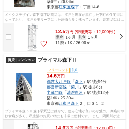
築6年 / 26.06㎡
東京都
江東区
森下
１丁目14-8
メイクスデザイン森下 森下駅周辺は、江戸と現在が混在した下町の住宅街に
なっており、 江戸をモリーフにした建物も多く残っています。 駅周辺には江
東区芭蕉記念館や芭蕉庵史跡展望...
12.5
万
円
(管理費等：12,000円 )
1ヶ月
1ヶ月
敷金
礼金
11階 / 1K / 26.06㎡
プライマル森下Ⅱ
賃貸 | マンション
フリーレント
礼0
14.6
万円
都営大江戸線
「
森下
」駅 徒歩4分
都営新宿線
「
菊川
」駅 徒歩8分
半蔵門線
「
清澄白河
」駅 徒歩12分
築1年 / 25.30㎡
東京都
江東区
森下
２丁目３１-２
プライマル森下Ⅱ 森下駅周辺は静かで、住み心地が良いのが魅力。 商店街や
飲食店が多く、私生活のお買い物にも非常に便利です。 また、隅田川が近い
ので、都会に居ながらも自然を...
14.6
万
円
(管理費等：12,000円 )