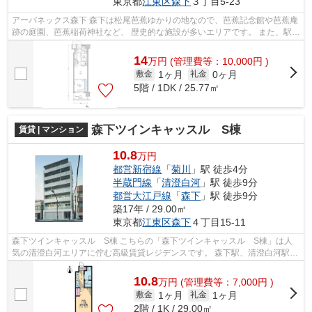
東京都
江東区
森下
３丁目5-23
アーバネックス森下 森下は松尾芭蕉ゆかりの地なので、芭蕉記念館や芭蕉庵
跡の庭園、芭蕉稲荷神社など、 歴史的な施設が多いエリアです。 また、駅前
の飲み屋や街中の建物も、江戸時...
14
万
円
(管理費等：10,000円 )
1ヶ月
0ヶ月
敷金
礼金
5階 / 1DK / 25.77㎡
森下ツインキャッスル S棟
賃貸 | マンション
10.8
万円
都営新宿線
「
菊川
」駅 徒歩4分
半蔵門線
「
清澄白河
」駅 徒歩9分
都営大江戸線
「
森下
」駅 徒歩9分
築17年 / 29.00㎡
東京都
江東区
森下
４丁目15-11
森下ツインキャッスル S棟 こちらの「森下ツインキャッスル S棟」は人
気の清澄白河エリアに佇む高級賃貸レジデンスです。 森下駅、清澄白河駅、
菊川駅が徒歩圏内で利用可能なため ...
10.8
万
円
(管理費等：7,000円 )
1ヶ月
1ヶ月
敷金
礼金
2階 / 1K / 29.00㎡