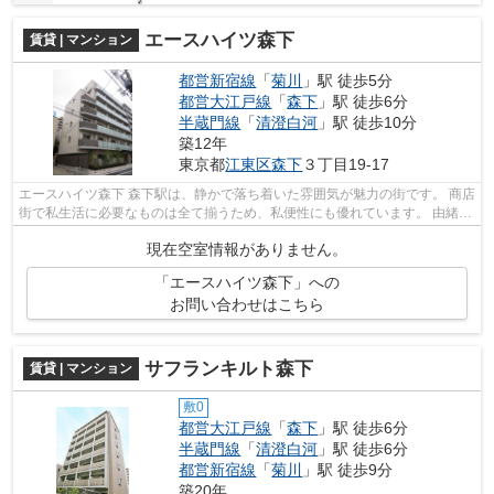
エースハイツ森下
賃貸 | マンション
都営新宿線
「
菊川
」駅 徒歩5分
都営大江戸線
「
森下
」駅 徒歩6分
半蔵門線
「
清澄白河
」駅 徒歩10分
築12年
東京都
江東区
森下
３丁目19-17
エースハイツ森下 森下駅は、静かで落ち着いた雰囲気が魅力の街です。 商店
街で私生活に必要なものは全て揃うため、私便性にも優れています。 由緒あ
るお店や、隠れた名店なども多く...
現在空室情報がありません。
「エースハイツ森下」への
お問い合わせはこちら
サフランキルト森下
賃貸 | マンション
敷0
都営大江戸線
「
森下
」駅 徒歩6分
半蔵門線
「
清澄白河
」駅 徒歩6分
都営新宿線
「
菊川
」駅 徒歩9分
築20年