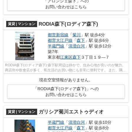
「アロンジェ森下」への
お問い合わせはこちら
RODIA森下(ロディア森下)
賃貸 | マンション
都営新宿線
「
菊川
」駅 徒歩4分
都営大江戸線
「
森下
」駅 徒歩6分
半蔵門線
「
清澄白河
」駅 徒歩12分
築7年
東京都
江東区
森下
３丁目１９―７
RODIA森下(ロディア森下) 森下駅周辺は静かで、住み心地が良いのが魅力。
商店街や飲食店が多く、私生活のお買い物にも非常に便利です。 また、隅田
川が近いので、都会に居ながらも...
現在空室情報がありません。
「RODIA森下(ロディア森下)」への
お問い合わせはこちら
ガリシア菊川エストゥディオ
賃貸 | マンション
半蔵門線
「
清澄白河
」駅 徒歩10分
都営大江戸線
「
森下
」駅 徒歩8分