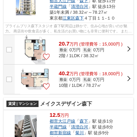
都営大江戸線
「
森下
」駅 徒歩11分
半蔵門線
「
清澄白河
」駅 徒歩13分
築1年未満 / 38.32㎡～78.27㎡
東京都
江東区
森下
４丁目１１-１０
プライムブリス森下スタジオ 森下駅周辺は静かで、住み心地が良いのが魅
力。 商店街や飲食店が多く、私生活のお買い物にも非常に便利です。 また、
隅田川が近いので、都会に居ながら...
20.7
万
円
(管理費等：15,000円 )
0万円
0万円
敷金
礼金
2階 / 1LDK / 38.32㎡
40.2
万
円
(管理費等：18,000円 )
0万円
0万円
敷金
礼金
10階 / 1LDK / 78.27㎡
メイクスデザイン森下
賃貸 | マンション
12.5
万円
都営大江戸線
「
森下
」駅 徒歩1分
半蔵門線
「
清澄白河
」駅 徒歩8分
都営新宿線
「
菊川
」駅 徒歩9分