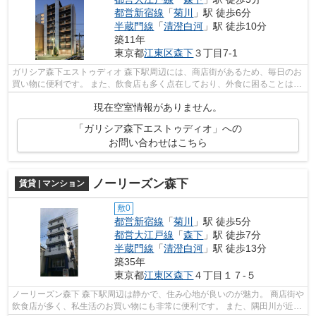
都営新宿線
「
菊川
」駅 徒歩6分
半蔵門線
「
清澄白河
」駅 徒歩10分
築11年
東京都
江東区
森下
３丁目7-1
ガリシア森下エストゥディオ 森下駅周辺には、商店街があるため、毎日のお
買い物に便利です。 また、飲食店も多く点在しており、外食に困ることはあ
りません。 隅田川も近いので、天...
現在空室情報がありません。
「ガリシア森下エストゥディオ」への
お問い合わせはこちら
ノーリーズン森下
賃貸 | マンション
敷0
都営新宿線
「
菊川
」駅 徒歩5分
都営大江戸線
「
森下
」駅 徒歩7分
半蔵門線
「
清澄白河
」駅 徒歩13分
築35年
東京都
江東区
森下
４丁目１７-５
ノーリーズン森下 森下駅周辺は静かで、住み心地が良いのが魅力。 商店街や
飲食店が多く、私生活のお買い物にも非常に便利です。 また、隅田川が近い