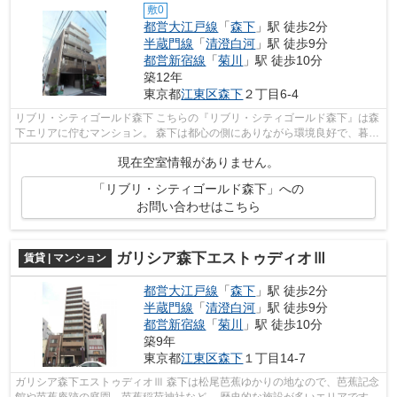
敷0
都営大江戸線
「
森下
」駅 徒歩2分
半蔵門線
「
清澄白河
」駅 徒歩9分
都営新宿線
「
菊川
」駅 徒歩10分
築12年
東京都
江東区
森下
２丁目6-4
リブリ・シティゴールド森下 こちらの『リブリ・シティゴールド森下』は森
下エリアに佇むマンション。 森下は都心の側にありながら環境良好で、暮ら
しやすさも評判のエリアです。 複...
現在空室情報がありません。
「リブリ・シティゴールド森下」への
お問い合わせはこちら
ガリシア森下エストゥディオⅢ
賃貸 | マンション
都営大江戸線
「
森下
」駅 徒歩2分
半蔵門線
「
清澄白河
」駅 徒歩9分
都営新宿線
「
菊川
」駅 徒歩10分
築9年
東京都
江東区
森下
１丁目14-7
ガリシア森下エストゥディオⅢ 森下は松尾芭蕉ゆかりの地なので、芭蕉記念