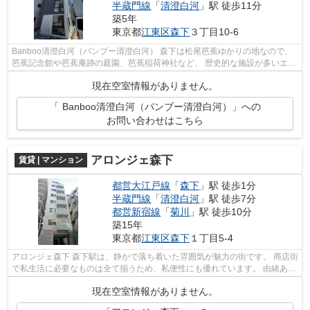
半蔵門線
「
清澄白河
」駅 徒歩11分
築5年
東京都
江東区
森下
３丁目10-6
Banboo清澄白河（バンブー清澄白河） 森下は松尾芭蕉ゆかりの地なので、
芭蕉記念館や芭蕉庵跡の庭園、芭蕉稲荷神社など、 歴史的な施設が多いエリ
アです。 また、駅前の飲み屋や街...
現在空室情報がありません。
「 Banboo清澄白河（バンブー清澄白河）」への
お問い合わせはこちら
アロンジェ森下
賃貸 | マンション
都営大江戸線
「
森下
」駅 徒歩1分
半蔵門線
「
清澄白河
」駅 徒歩7分
都営新宿線
「
菊川
」駅 徒歩10分
築15年
東京都
江東区
森下
１丁目5-4
アロンジェ森下 森下駅は、静かで落ち着いた雰囲気が魅力の街です。 商店街
で私生活に必要なものは全て揃うため、私便性にも優れています。 由緒ある
お店や、隠れた名店なども多く、...
現在空室情報がありません。