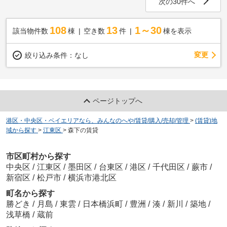
次の30件へ
108
13
1～30
該当物件数
棟
空き数
件
棟を表示
変更
絞り込み条件：
なし
ページトップへ
港区・中央区・ベイエリアなら、みんなのへや/賃貸/購入/売却/管理
>
(賃貸)地
域から探す
>
江東区
>
森下の賃貸
市区町村から探す
中央区
/
江東区
/
墨田区
/
台東区
/
港区
/
千代田区
/
蕨市
/
新宿区
/
松戸市
/
横浜市港北区
町名から探す
勝どき
/
月島
/
東雲
/
日本橋浜町
/
豊洲
/
湊
/
新川
/
築地
/
浅草橋
/
蔵前