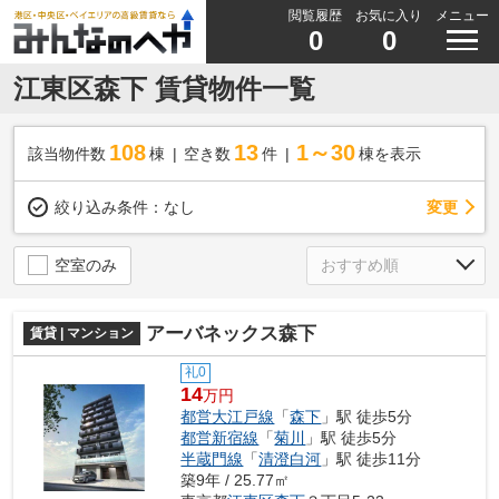
閲覧履歴
お気に入り
メニュー
0
0
江東区森下 賃貸物件一覧
108
13
1～30
該当物件数
棟
空き数
件
棟を表示
変更
絞り込み条件：
なし
空室のみ
アーバネックス森下
賃貸 | マンション
礼0
14
万円
都営大江戸線
「
森下
」駅 徒歩5分
都営新宿線
「
菊川
」駅 徒歩5分
半蔵門線
「
清澄白河
」駅 徒歩11分
築9年 / 25.77㎡