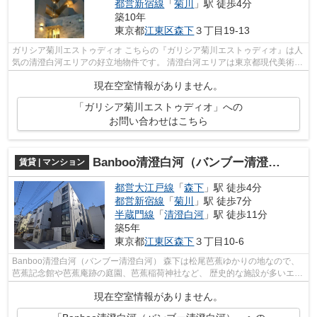
都営新宿線
「
菊川
」駅 徒歩4分
築10年
東京都
江東区
森下
３丁目19-13
ガリシア菊川エストゥディオ こちらの『ガリシア菊川エストゥディオ』は人
気の清澄白河エリアの好立地物件です。 清澄白河エリアは東京都現代美術館
があり、 お洒落なカフェや書店...
現在空室情報がありません。
「ガリシア菊川エストゥディオ」への
お問い合わせはこちら
Banboo清澄白河（バンブー清澄白河）
賃貸 | マンション
都営大江戸線
「
森下
」駅 徒歩4分
都営新宿線
「
菊川
」駅 徒歩7分
半蔵門線
「
清澄白河
」駅 徒歩11分
築5年
東京都
江東区
森下
３丁目10-6
Banboo清澄白河（バンブー清澄白河） 森下は松尾芭蕉ゆかりの地なので、
芭蕉記念館や芭蕉庵跡の庭園、芭蕉稲荷神社など、 歴史的な施設が多いエリ
アです。 また、駅前の飲み屋や街中...
現在空室情報がありません。