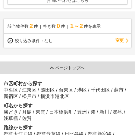
お問い合わせはこちら
2
0
1～2
該当物件数
件
空き数
件
件を表示
変更
絞り込み条件：
なし
ページトップへ
市区町村から探す
中央区
/
江東区
/
墨田区
/
台東区
/
港区
/
千代田区
/
蕨市
/
新宿区
/
松戸市
/
横浜市港北区
町名から探す
勝どき
/
月島
/
東雲
/
日本橋浜町
/
豊洲
/
湊
/
新川
/
築地
/
浅草橋
/
佐賀
路線から探す
都営大江戸線
/
都営浅草線
/
日比谷線
/
都営新宿線
/