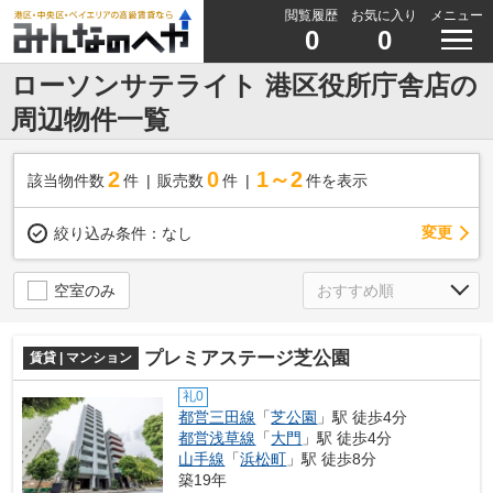
閲覧履歴
お気に入り
メニュー
0
0
ローソンサテライト 港区役所庁舎店の
周辺物件一覧
2
0
1～2
該当物件数
件
販売数
件
件を表示
変更
絞り込み条件：
なし
空室のみ
プレミアステージ芝公園
賃貸 | マンション
礼0
都営三田線
「
芝公園
」駅 徒歩4分
都営浅草線
「
大門
」駅 徒歩4分
山手線
「
浜松町
」駅 徒歩8分
築19年