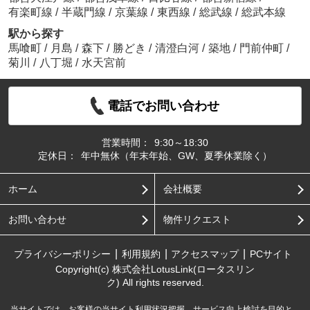
有楽町線
/
半蔵門線
/
京葉線
/
東西線
/
総武線
/
総武本線
駅から探す
馬喰町
/
月島
/
森下
/
勝どき
/
清澄白河
/
築地
/
門前仲町
/
菊川
/
八丁堀
/
水天宮前
電話でお問い合わせ
営業時間：
9:30～18:30
定休日：
年中無休（年末年始、GW、夏季休業除く）
ホーム
会社概要
お問い合わせ
物件リクエスト
プライバシーポリシー
利用規約
アクセスマップ
PCサイト
Copyright(c) 株式会社LotusLink(ロータスリン
ク) All rights reserved.
当サイトでは、お客様の当サイト利用状況把握、サービス向上検討を目的と