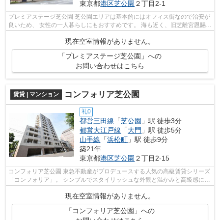
東京都
港区
芝公園
２丁目2-1
プレミアステージ芝公園 芝公園エリアは基本的にはオフィス街なので治安が
良いため、 女性の一人暮らしにもおすすめです。 海も近く、旧芝離宮恩賜庭
園など自然に囲まれた場所もある...
現在空室情報がありません。
「プレミアステージ芝公園」への
お問い合わせはこちら
コンフォリア芝公園
賃貸 | マンション
礼0
都営三田線
「
芝公園
」駅 徒歩3分
都営大江戸線
「
大門
」駅 徒歩5分
山手線
「
浜松町
」駅 徒歩9分
築21年
東京都
港区
芝公園
２丁目2-15
コンフォリア芝公園 東急不動産がプロデュースする人気の高級賃貸シリーズ
「コンフォリア」。 シンプルでスタイリッシュな外観と温かみと高級感にあ
ふれる共用部が魅力。 全住戸南向...
現在空室情報がありません。
「コンフォリア芝公園」への