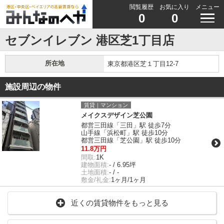
閲覧履歴
お気に入り
メニュー
0
0
セブンイレブン 港区芝1丁目店
所在地
東京都港区芝１丁目12-7
施設周辺の物件
賃貸｜マンション
メイクスデザイン芝公園
都営三田線「三田」駅 徒歩7分
山手線「浜松町」駅 徒歩10分
都営三田線「芝公園」駅 徒歩10分
11.8万円
間取:
1K
建物面積:
- / 6.95坪
土地面積:
- / -
敷金/礼金:
1ヶ月/1ヶ月
近くの賃貸物件をもっと見る