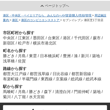
ページトップへ
港区・中央区・ベイエリアなら、みんなのへや/賃貸/購入/売却/管理
>
周辺施設
案内
>
港区
>
港区のコンビニエンスストア
>
セブンイレブン 港区芝1丁目店
市区町村から探す
中央区
/
江東区
/
墨田区
/
台東区
/
港区
/
千代田区
/
蕨市
/
新宿区
/
松戸市
/
横浜市港北区
町名から探す
勝どき
/
月島
/
東雲
/
日本橋浜町
/
豊洲
/
湊
/
新川
/
築地
/
浅草橋
/
佐賀
路線から探す
都営大江戸線
/
都営浅草線
/
日比谷線
/
都営新宿線
/
有楽町線
/
半蔵門線
/
東西線
/
京葉線
/
総武線
/
総武本線
駅から探す
馬喰町
/
月島
/
勝どき
/
森下
/
清澄白河
/
門前仲町
/
築地
/
菊川
/
八丁堀
/
水天宮前