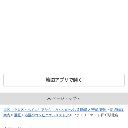
地図アプリで開く
ページトップへ
港区・中央区・ベイエリアなら、みんなのへや/賃貸/購入/売却/管理
>
周辺施設
案内
>
港区
>
港区のコンビニエンスストア
>
ファミリーマート 田町駅北店