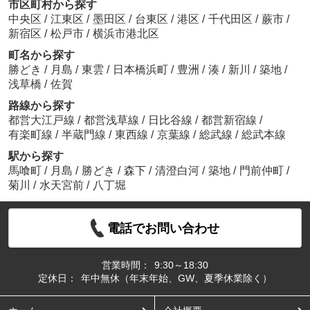
市区町村から探す
中央区
/
江東区
/
墨田区
/
台東区
/
港区
/
千代田区
/
蕨市
/
新宿区
/
松戸市
/
横浜市港北区
町名から探す
勝どき
/
月島
/
東雲
/
日本橋浜町
/
豊洲
/
湊
/
新川
/
築地
/
浅草橋
/
佐賀
路線から探す
都営大江戸線
/
都営浅草線
/
日比谷線
/
都営新宿線
/
有楽町線
/
半蔵門線
/
東西線
/
京葉線
/
総武線
/
総武本線
駅から探す
馬喰町
/
月島
/
勝どき
/
森下
/
清澄白河
/
築地
/
門前仲町
/
菊川
/
水天宮前
/
八丁堀
電話でお問い合わせ
営業時間：
9:30～18:30
定休日：
年中無休（年末年始、GW、夏季休業除く）