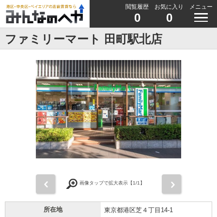
閲覧履歴
お気に入り
メニュー
0
0
ファミリーマート 田町駅北店
前
次
画像タップで拡大表示【
1
/1】
所在地
東京都港区芝４丁目14-1