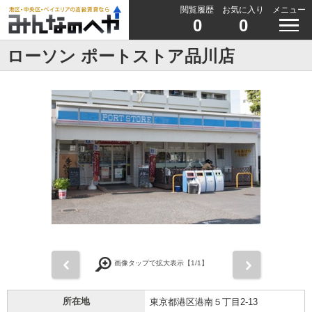
閲覧履歴
お気に入り
メニュー
0
0
ローソン ポートストア品川店
前
次
画像タップで拡大表示【
1
/1】
所在地
東京都港区港南５丁目2-13