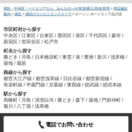
港区・中央区・ベイエリアなら、みんなのへや/賃貸/購入/売却/管理
>
周辺施設
案内
>
港区
>
港区のコンビニエンスストア
>
ローソン ポートストア品川店
市区町村から探す
中央区
/
江東区
/
台東区
/
墨田区
/
港区
/
千代田区
/
蕨市
/
新宿区
/
世田谷区
/
松戸市
町名から探す
勝どき
/
月島
/
日本橋浜町
/
東雲
/
湊
/
豊洲
/
新川
/
浅草橋
/
築地
/
蔵前
路線から探す
都営大江戸線
/
都営浅草線
/
日比谷線
/
都営新宿線
/
有楽町線
/
半蔵門線
/
京葉線
/
東西線
/
総武線
/
総武本線
駅から探す
馬喰町
/
月島
/
清澄白河
/
勝どき
/
森下
/
築地
/
門前仲町
/
菊川
/
八丁堀
/
浅草橋
電話でお問い合わせ