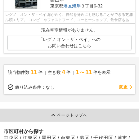
築22年
東京都
港区
海岸
３丁目6-32
レグノ オン・ザ・ベイ 海が近く、自然を身近にも感じることができる芝浦
ふ頭エリア。 コンビニやファストフード、コーヒーショップ、飲食店もある
ので1人暮らしの方に便利です。 ...
現在空室情報がありません。
「レグノ オン・ザ・ベイ」への
お問い合わせはこちら
11
4
1～11
該当物件数
件
空き数
件
件を表示
変更
絞り込み条件：
なし
ページトップへ
市区町村から探す
中央区
/
江東区
/
墨田区
/
台東区
/
港区
/
千代田区
/
蕨市
/