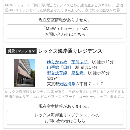
MEW（ミュー） 田町は駅周辺にオフィスビルが建ち並ぶビジネス街。 居酒
屋やレストランといった飲食店がたくさんあって、夜になると賑やかな雰囲
気です。 田町駅東口側は新しくてキ...
現在空室情報がありません。
「MEW（ミュー）」への
お問い合わせはこちら
レックス海岸通りレジデンス
賃貸 | マンション
ゆりかもめ
「
芝浦ふ頭
」駅 徒歩12分
山手線
「
田町
」駅 徒歩17分
都営浅草線
「
泉岳寺
」駅 徒歩20分
築19年
東京都
港区
海岸
３丁目７－１７
レックス海岸通りレジデンス 海が近く、自然を身近にも感じることができる
芝浦ふ頭エリア。 コンビニやファストフード、コーヒーショップ、飲食店も
あるので1人暮らしの方に便利です...
現在空室情報がありません。
「レックス海岸通りレジデンス」への
お問い合わせはこちら