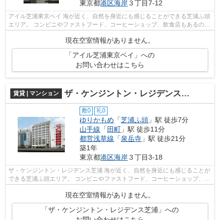
東京都
港区
海岸
３丁目7-12
アイル芝浦東京ベイ 海が近く、自然を身近にも感じることができる芝浦ふ頭
エリア。 コンビニやファストフード、コーヒーショップ、飲食店もあるので
1人暮らしの方に便利です。 場所...
現在空室情報がありません。
「アイル芝浦東京ベイ」への
お問い合わせはこちら
ザ・ケンジントン・レジデンス芝浦
賃貸 | マンション
敷0
礼0
ゆりかもめ
「
芝浦ふ頭
」駅 徒歩7分
山手線
「
田町
」駅 徒歩11分
都営浅草線
「
泉岳寺
」駅 徒歩21分
築1年
東京都
港区
海岸
３丁目3-18
ザ・ケンジントン・レジデンス芝浦 海が近く、自然を身近にも感じることが
できる芝浦ふ頭エリア。 コンビニやファストフード、コーヒーショップ、飲
食店もあるので1人暮らしの方に便...
現在空室情報がありません。
「ザ・ケンジントン・レジデンス芝浦」への
お問い合わせはこちら