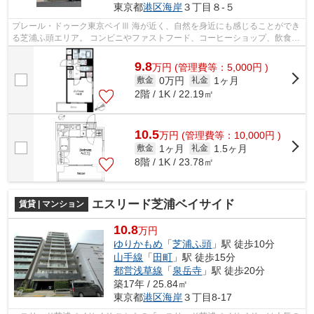
東京都
港区
海岸
３丁目８-５
プレール・ドゥーク東京ベイⅢ 海が近く、自然を身近にも感じることができ
る芝浦ふ頭エリア。 コンビニやファストフード、コーヒーショップ、飲食店
もあるので1人暮らしの方に便利で...
9.8
万
円
(管理費等：5,000円 )
0万円
1ヶ月
敷金
礼金
2階 / 1K / 22.19㎡
10.5
万
円
(管理費等：10,000円 )
1ヶ月
1.5ヶ月
敷金
礼金
8階 / 1K / 23.78㎡
エスリード芝浦ベイサイド
賃貸 | マンション
10.8
万円
ゆりかもめ
「
芝浦ふ頭
」駅 徒歩10分
山手線
「
田町
」駅 徒歩15分
都営浅草線
「
泉岳寺
」駅 徒歩20分
築17年 / 25.84㎡
東京都
港区
海岸
３丁目8-17