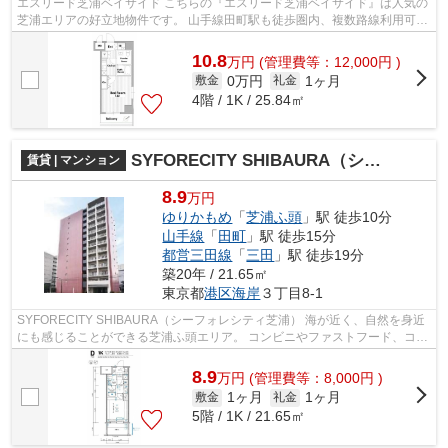
エスリード芝浦ベイサイド こちらの『エスリード芝浦ベイサイド』は人気の
芝浦エリアの好立地物件です。 山手線田町駅も徒歩圏内、複数路線利用可能
で都心へのアクセスも良好です。 ...
10.8
万
円
(管理費等：12,000円 )
0万円
1ヶ月
敷金
礼金
4階 / 1K / 25.84㎡
SYFORECITY SHIBAURA（シーフォレシティ芝浦）
賃貸 | マンション
8.9
万円
ゆりかもめ
「
芝浦ふ頭
」駅 徒歩10分
山手線
「
田町
」駅 徒歩15分
都営三田線
「
三田
」駅 徒歩19分
築20年 / 21.65㎡
東京都
港区
海岸
３丁目8-1
SYFORECITY SHIBAURA（シーフォレシティ芝浦） 海が近く、自然を身近
にも感じることができる芝浦ふ頭エリア。 コンビニやファストフード、コー
ヒーショップ、飲食店もあるので1人暮...
8.9
万
円
(管理費等：8,000円 )
1ヶ月
1ヶ月
敷金
礼金
5階 / 1K / 21.65㎡