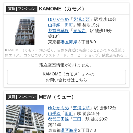
KAMOME（カモメ）
賃貸 | マンション
ゆりかもめ
「
芝浦ふ頭
」駅 徒歩10分
山手線
「
田町
」駅 徒歩15分
都営浅草線
「
泉岳寺
」駅 徒歩19分
築18年
東京都
港区
海岸
３丁目8-9
KAMOME（カモメ） 海が近く、自然を身近にも感じることができる芝浦ふ
頭エリア。 コンビニやファストフード、コーヒーショップ、飲食店もあるの
で1人暮らしの方に便利です。 場所に...
現在空室情報がありません。
「KAMOME（カモメ）」への
お問い合わせはこちら
MEW（ミュー）
賃貸 | マンション
ゆりかもめ
「
芝浦ふ頭
」駅 徒歩12分
山手線
「
田町
」駅 徒歩18分
都営三田線
「
三田
」駅 徒歩20分
築21年
東京都
港区
海岸
３丁目7-8