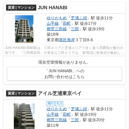
JUN HANABI
賃貸 | マンション
ゆりかもめ
「
芝浦ふ頭
」駅 徒歩11分
山手線
「
田町
」駅 徒歩17分
都営三田線
「
三田
」駅 徒歩19分
築18年
東京都
港区
海岸
３丁目8-6
JUN HANABI 田町駅は、三田エリアと芝浦エリアで全く違う雰囲気が魅力の
街です。 「三田商店街」が有名な三田エリアは、 駅周辺に飲食店が集結して
おり、食事に困ることはありません...
現在空室情報がありません。
「JUN HANABI」への
お問い合わせはこちら
アイル芝浦東京ベイ
賃貸 | マンション
敷0
礼0
ゆりかもめ
「
芝浦ふ頭
」駅 徒歩11分
山手線
「
田町
」駅 徒歩19分
都営三田線
「
三田
」駅 徒歩20分
築11年