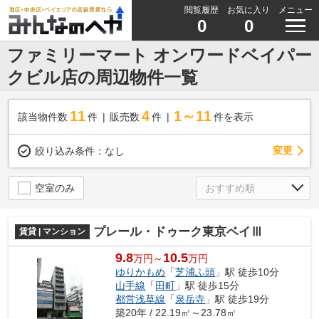
閲覧履歴
お気に入り
メニュー
0
0
ファミリーマート オンワードベイパー
クビル店の周辺物件一覧
11
4
1～11
該当物件数
件
販売数
件
件を表示
変更
絞り込み条件：
なし
空室のみ
プレール・ドゥーク東京ベイⅢ
賃貸 | マンション
9.8
10.5
万円～
万円
ゆりかもめ
「
芝浦ふ頭
」駅 徒歩10分
山手線
「
田町
」駅 徒歩15分
都営浅草線
「
泉岳寺
」駅 徒歩19分
築20年 / 22.19㎡～23.78㎡