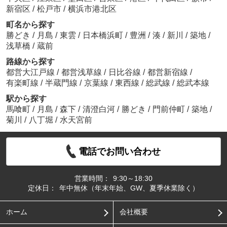
新宿区
/
松戸市
/
横浜市港北区
町名から探す
勝どき
/
月島
/
東雲
/
日本橋浜町
/
豊洲
/
湊
/
新川
/
築地
/
浅草橋
/
蔵前
路線から探す
都営大江戸線
/
都営浅草線
/
日比谷線
/
都営新宿線
/
有楽町線
/
半蔵門線
/
京葉線
/
東西線
/
総武線
/
総武本線
駅から探す
馬喰町
/
月島
/
森下
/
清澄白河
/
勝どき
/
門前仲町
/
築地
/
菊川
/
八丁堀
/
水天宮前
電話でお問い合わせ
営業時間：
9:30～18:30
定休日：
年中無休（年末年始、GW、夏季休業除く）
ホーム
会社概要