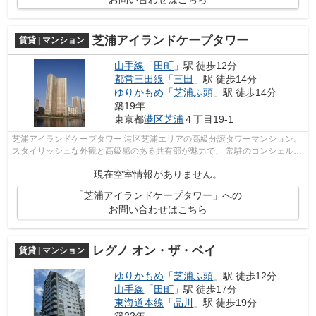
芝浦アイランドケープタワー
賃貸 | マンション
山手線
「
田町
」駅 徒歩12分
都営三田線
「
三田
」駅 徒歩14分
ゆりかもめ
「
芝浦ふ頭
」駅 徒歩14分
築19年
東京都
港区
芝浦
４丁目19-1
芝浦アイランドケープタワー 港区芝浦エリアの高級分譲タワーマンション。
スタイリッシュな外観と高級感のある共有部が魅力で、 常駐のコンシェルジ
ュの方の温かい対応も魅力のひと...
現在空室情報がありません。
「芝浦アイランドケープタワー」への
お問い合わせはこちら
レグノ オン・ザ・ベイ
賃貸 | マンション
ゆりかもめ
「
芝浦ふ頭
」駅 徒歩12分
山手線
「
田町
」駅 徒歩17分
東海道本線
「
品川
」駅 徒歩19分