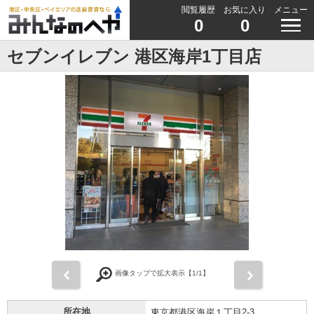
閲覧履歴
お気に入り
メニュー
0
0
セブンイレブン 港区海岸1丁目店
前
次
画像タップで拡大表示【
1
/1】
所在地
東京都港区海岸１丁目2-3