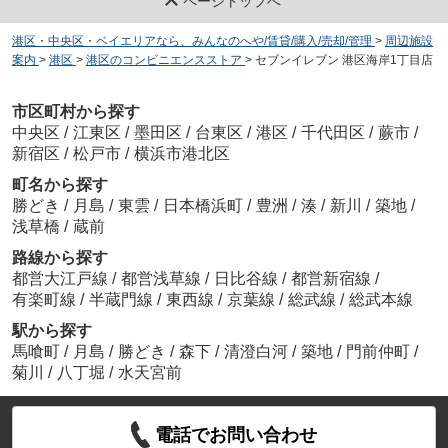
ページトップへ
港区・中央区・ベイエリアなら、みんなのへや/賃貸/購入/売却/管理
>
周辺施設
案内
>
港区
>
港区のコンビニエンスストア
>
セブンイレブン 港区海岸1丁目店
市区町村から探す
中央区
/
江東区
/
墨田区
/
台東区
/
港区
/
千代田区
/
蕨市
/
新宿区
/
松戸市
/
横浜市港北区
町名から探す
勝どき
/
月島
/
東雲
/
日本橋浜町
/
豊洲
/
湊
/
新川
/
築地
/
浅草橋
/
蔵前
路線から探す
都営大江戸線
/
都営浅草線
/
日比谷線
/
都営新宿線
/
有楽町線
/
半蔵門線
/
東西線
/
京葉線
/
総武線
/
総武本線
駅から探す
馬喰町
/
月島
/
勝どき
/
森下
/
清澄白河
/
築地
/
門前仲町
/
菊川
/
八丁堀
/
水天宮前
電話でお問い合わせ