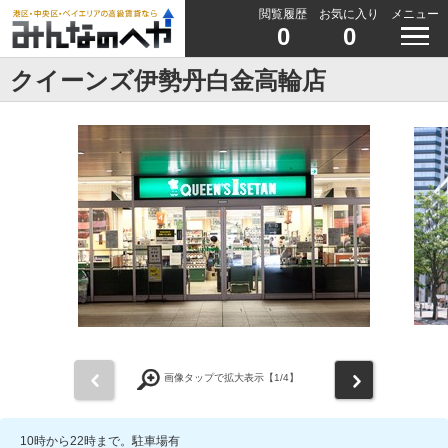
閲覧履歴
お気に入り
メニュー
0
0
クイーンズ伊勢丹白金高輪店
前
次
画像タップで拡大表示【
1
/4】
10時から22時まで。駐車場有