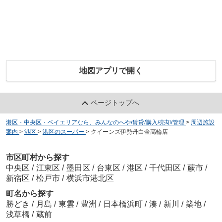
地図アプリで開く
ページトップへ
港区・中央区・ベイエリアなら、みんなのへや/賃貸/購入/売却/管理
>
周辺施設
案内
>
港区
>
港区のスーパー
>
クイーンズ伊勢丹白金高輪店
市区町村から探す
中央区
/
江東区
/
墨田区
/
台東区
/
港区
/
千代田区
/
蕨市
/
新宿区
/
松戸市
/
横浜市港北区
町名から探す
勝どき
/
月島
/
東雲
/
豊洲
/
日本橋浜町
/
湊
/
新川
/
築地
/
浅草橋
/
蔵前