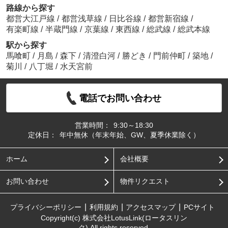
路線から探す
都営大江戸線
/
都営浅草線
/
日比谷線
/
都営新宿線
/
有楽町線
/
半蔵門線
/
京葉線
/
東西線
/
総武線
/
総武本線
駅から探す
馬喰町
/
月島
/
森下
/
清澄白河
/
勝どき
/
門前仲町
/
築地
/
菊川
/
八丁堀
/
水天宮前
電話でお問い合わせ
営業時間：
9:30～18:30
定休日：
年中無休（年末年始、GW、夏季休業除く）
ホーム
会社概要
お問い合わせ
物件リクエスト
プライバシーポリシー
利用規約
アクセスマップ
PCサイト
Copyright(c) 株式会社LotusLink(ロータスリン
ク) All rights reserved.