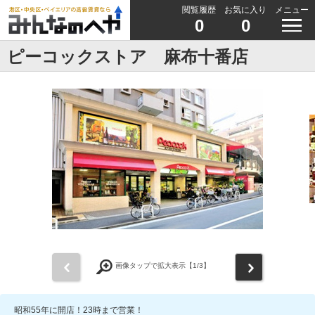
閲覧履歴
お気に入り
メニュー
0
0
ピーコックストア 麻布十番店
前
次
画像タップで拡大表示【
1
/3】
昭和55年に開店！23時まで営業！