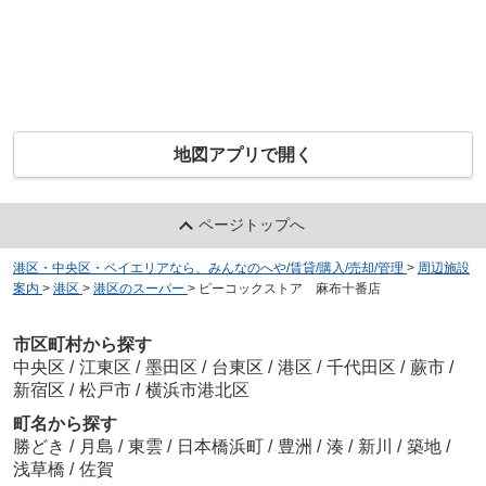
地図アプリで開く
ページトップへ
港区・中央区・ベイエリアなら、みんなのへや/賃貸/購入/売却/管理
>
周辺施設
案内
>
港区
>
港区のスーパー
>
ピーコックストア 麻布十番店
市区町村から探す
中央区
/
江東区
/
墨田区
/
台東区
/
港区
/
千代田区
/
蕨市
/
新宿区
/
松戸市
/
横浜市港北区
町名から探す
勝どき
/
月島
/
東雲
/
日本橋浜町
/
豊洲
/
湊
/
新川
/
築地
/
浅草橋
/
佐賀