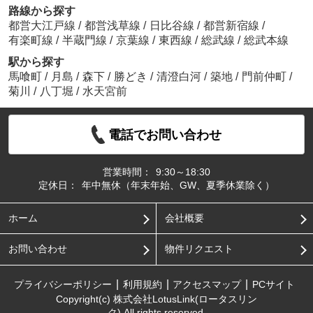
路線から探す
都営大江戸線
/
都営浅草線
/
日比谷線
/
都営新宿線
/
有楽町線
/
半蔵門線
/
京葉線
/
東西線
/
総武線
/
総武本線
駅から探す
馬喰町
/
月島
/
森下
/
勝どき
/
清澄白河
/
築地
/
門前仲町
/
菊川
/
八丁堀
/
水天宮前
電話でお問い合わせ
営業時間：
9:30～18:30
定休日：
年中無休（年末年始、GW、夏季休業除く）
ホーム
会社概要
お問い合わせ
物件リクエスト
プライバシーポリシー
利用規約
アクセスマップ
PCサイト
Copyright(c) 株式会社LotusLink(ロータスリン
ク) All rights reserved.