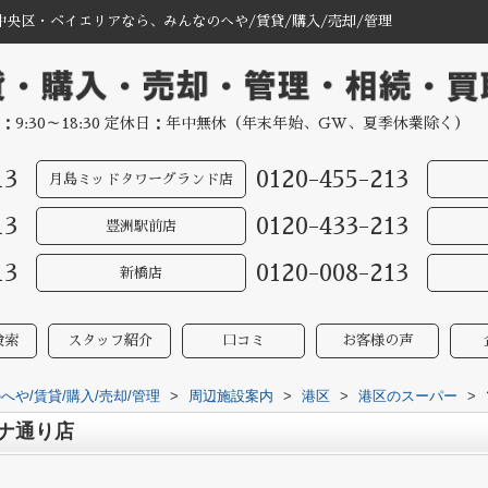
中央区・ベイエリアなら、みんなのへや/賃貸/購入/売却/管理
：9:30～18:30 定休日：年中無休（年末年始、GW、夏季休業除く）
13
0120-455-213
月島ミッドタワーグランド店
13
0120-433-213
豊洲駅前店
13
0120-008-213
新橋店
検索
スタッフ紹介
口コミ
お客様の声
や/賃貸/購入/売却/管理
>
周辺施設案内
>
港区
>
港区のスーパー
>
チナ通り店