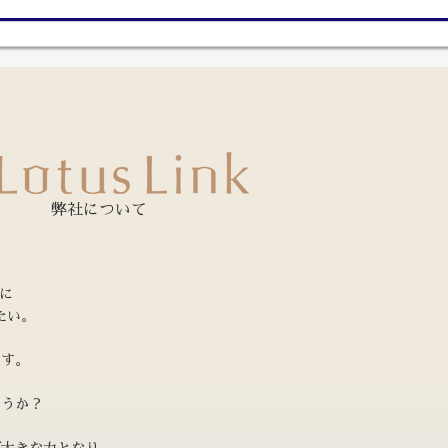
弊社について
うに
たい。
です。
ょうか？