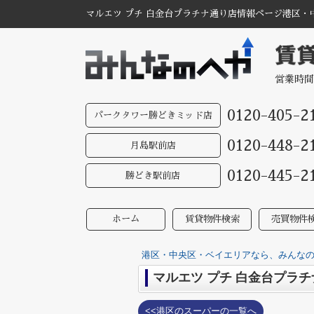
マルエツ プチ 白金台プラチナ通り店情報ページ港区・
営業時間
0120-405-2
パークタワー勝どきミッド店
0120-448-2
月島駅前店
0120-445-2
勝どき駅前店
ホーム
賃貸物件検索
売買物件
港区・中央区・ベイエリアなら、みんなのへ
マルエツ プチ 白金台プラ
<<港区のスーパーの一覧へ