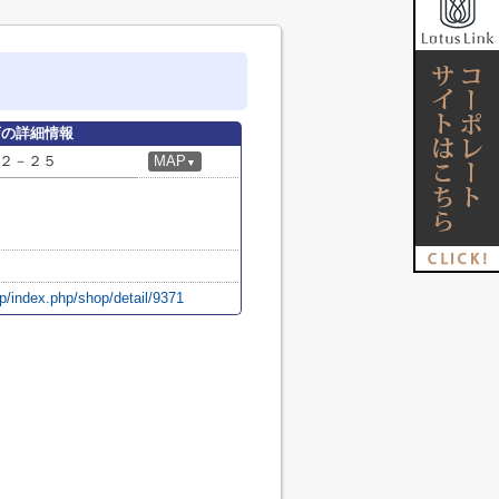
店の詳細情報
２－２５
MAP
▼
p/index.php/shop/detail/9371