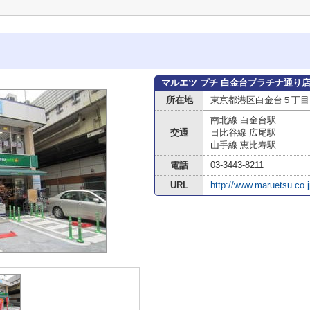
マルエツ プチ 白金台プラチナ通り
所在地
東京都港区白金台５丁目
南北線 白金台駅
交通
日比谷線 広尾駅
山手線 恵比寿駅
電話
03-3443-8211
URL
http://www.maruetsu.co.j