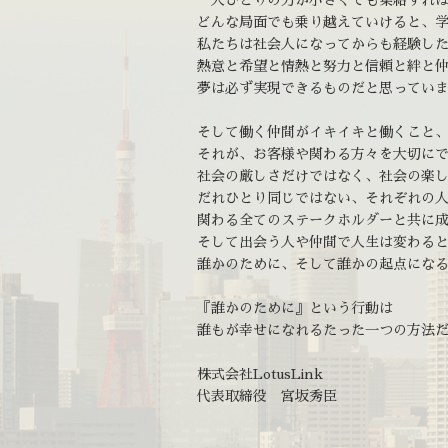
一人ひとりの力が小さくても集結すれ
どんな局面でも乗り越えていけると、
私たちは社会人になってからも経験し
熱意と希望と情熱と努力と信頼と絆と
夢は必ず実現できるものだと思ってい
そして働く仲間がイキイキと働くこと
それが、お客様や関わる方々を大切に
社会の厳しさだけではなく、社会の楽
だれひとり同じではない、それぞれの
関わる全てのステークホルダーと共に
そして出会う人や仲間で人生は変わる
誰かのために、そして誰かの起点にな
『誰かのために』という行動は
誰もが幸せになれるたった一つの方法
株式会社LotusLink
代表取締役 宮坂秀臣