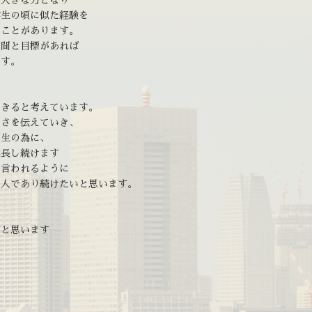
ば大きな力となり
学生の頃に似た経験を
たことがあります。
仲間と目標があれば
ます。
、
できると考えています。
しさを伝えていき、
人生の為に、
成長し続けます
と言われるように
る人であり続けたいと思います。
だと思います