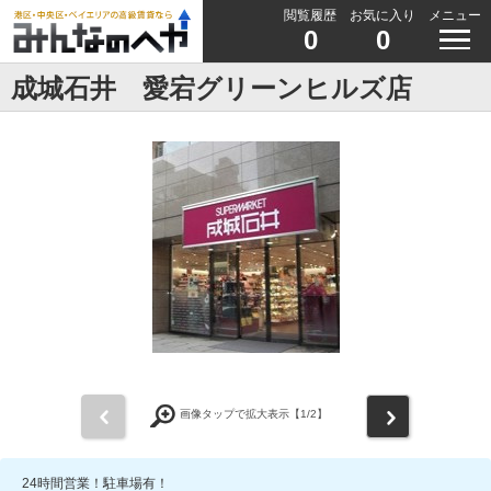
閲覧履歴
お気に入り
メニュー
0
0
成城石井 愛宕グリーンヒルズ店
前
次
画像タップで拡大表示【
1
/2】
24時間営業！駐車場有！