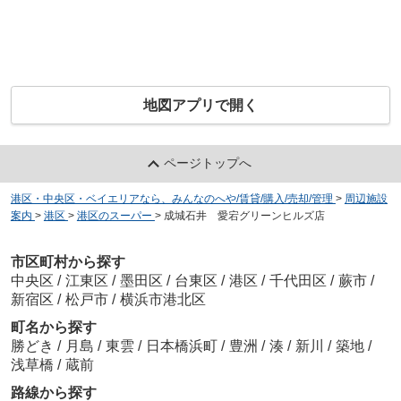
地図アプリで開く
ページトップへ
港区・中央区・ベイエリアなら、みんなのへや/賃貸/購入/売却/管理
>
周辺施設
案内
>
港区
>
港区のスーパー
>
成城石井 愛宕グリーンヒルズ店
市区町村から探す
中央区
/
江東区
/
墨田区
/
台東区
/
港区
/
千代田区
/
蕨市
/
新宿区
/
松戸市
/
横浜市港北区
町名から探す
勝どき
/
月島
/
東雲
/
日本橋浜町
/
豊洲
/
湊
/
新川
/
築地
/
浅草橋
/
蔵前
路線から探す