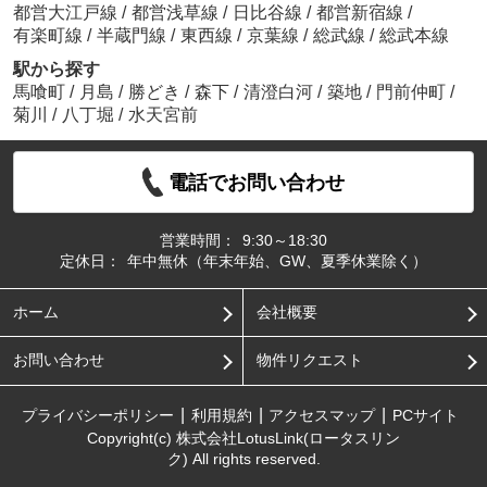
都営大江戸線
/
都営浅草線
/
日比谷線
/
都営新宿線
/
有楽町線
/
半蔵門線
/
東西線
/
京葉線
/
総武線
/
総武本線
駅から探す
馬喰町
/
月島
/
勝どき
/
森下
/
清澄白河
/
築地
/
門前仲町
/
菊川
/
八丁堀
/
水天宮前
電話でお問い合わせ
営業時間：
9:30～18:30
定休日：
年中無休（年末年始、GW、夏季休業除く）
ホーム
会社概要
お問い合わせ
物件リクエスト
プライバシーポリシー
利用規約
アクセスマップ
PCサイト
Copyright(c) 株式会社LotusLink(ロータスリン
ク) All rights reserved.