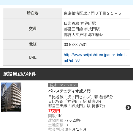
所在地
東京都港区虎ノ門３丁目２１－５
日比谷線 神谷町駅
交通
都営三田線 御成門駅
都営大江戸線 赤羽橋駅
電話
03-5733-7531
http://www.seijoishii.co.jp/stor_info.ht
URL
ml?id=93
施設周辺の物件
賃貸｜マンション
パレステュディオ虎ノ門
日比谷線「虎ノ門ヒルズ」駅 徒歩5分
日比谷線「神谷町」駅 徒歩3分
都営三田線「御成門」駅 徒歩7分
13万円
間取:
1K
建物面積:
- / 6.20坪
土地面積:
- / -
敷金/礼金:
0ヶ月/1ヶ月